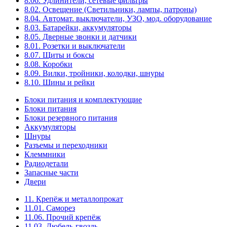
8.06. Удлинители, сетевые фильтры
8.02. Освещение (Светильники, лампы, патроны)
8.04. Автомат. выключатели, УЗО, мод. оборудование
8.03. Батарейки, аккумуляторы
8.05. Дверные звонки и датчики
8.01. Розетки и выключатели
8.07. Щиты и боксы
8.08. Коробки
8.09. Вилки, тройники, колодки, шнуры
8.10. Шины и рейки
Блоки питания и комплектующие
Блоки питания
Блоки резервного питания
Аккумуляторы
Шнуры
Разъемы и переходники
Клеммники
Радиодетали
Запасные части
Двери
11. Крепёж и металлопрокат
11.01. Саморез
11.06. Прочий крепёж
11.03. Дюбель-гвоздь