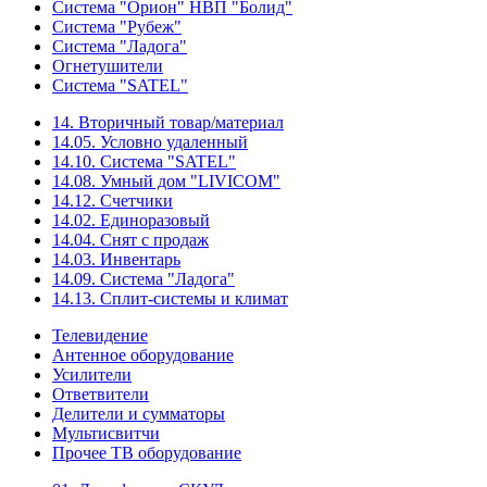
Система "Орион" НВП "Болид"
Система "Рубеж"
Система "Ладога"
Огнетушители
Система "SATEL"
14. Вторичный товар/материал
14.05. Условно удаленный
14.10. Система "SATEL"
14.08. Умный дом "LIVICOM"
14.12. Счетчики
14.02. Единоразовый
14.04. Снят с продаж
14.03. Инвентарь
14.09. Система "Ладога"
14.13. Сплит-системы и климат
Телевидение
Антенное оборудование
Усилители
Ответвители
Делители и сумматоры
Мультисвитчи
Прочее ТВ оборудование