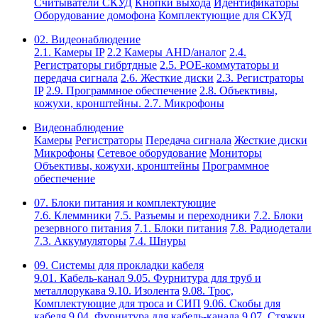
Считыватели СКУД
Кнопки выхода
Идентификаторы
Оборудование домофона
Комплектующие для СКУД
02. Видеонаблюдение
2.1. Камеры IP
2.2 Камеры AHD/аналог
2.4.
Регистраторы гибртдные
2.5. РОЕ-коммутаторы и
передача сигнала
2.6. Жесткие диски
2.3. Регистраторы
IP
2.9. Программное обеспечение
2.8. Объективы,
кожухи, кронштейны.
2.7. Микрофоны
Видеонаблюдение
Камеры
Регистраторы
Передача сигнала
Жесткие диски
Микрофоны
Сетевое оборудование
Мониторы
Объективы, кожухи, кронштейны
Программное
обеспечение
07. Блоки питания и комплектующие
7.6. Клеммники
7.5. Разъемы и переходники
7.2. Блоки
резервного питания
7.1. Блоки питания
7.8. Радиодетали
7.3. Аккумуляторы
7.4. Шнуры
09. Системы для прокладки кабеля
9.01. Кабель-канал
9.05. Фурнитура для труб и
металлорукава
9.10. Изолента
9.08. Трос,
Комплектующие для троса и СИП
9.06. Скобы для
кабеля
9.04. Фурнитура для кабель-канала
9.07. Стяжки,