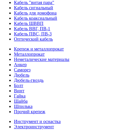
Кабель "витая пара"
Кабель сигнальный
Кабель для домофона
Кабель коаксиальный
Кабель ШВВП
Кабель ВВГ, ПВ-1
Кабель ПВС, ПВ-3
Оптический кабель
Крепеж и металлопрокат
Металлопрокат
Неметалические материалы
Анкер
Саморез
Дюбель
Дюбель-гвоздь
Болт
Винт
Гайка
Шайба
Шпилька
Прочий крепеж
Инструмент и оснастка
Электроинструмент