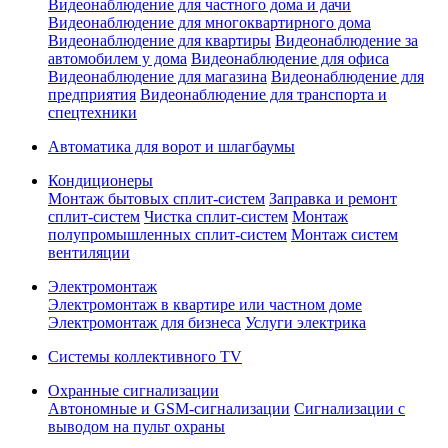
Видеонаблюдение для частного дома и дачи
Видеонаблюдение для многоквартирного дома
Видеонаблюдение для квартиры
Видеонаблюдение за
автомобилем у дома
Видеонаблюдение для офиса
Видеонаблюдение для магазина
Видеонаблюдение для
предприятия
Видеонаблюдение для транспорта и
спецтехники
Автоматика для ворот и шлагбаумы
Кондиционеры
Монтаж бытовых сплит-систем
Заправка и ремонт
сплит-систем
Чистка сплит-систем
Монтаж
полупромышленных сплит-систем
Монтаж систем
вентиляции
Электромонтаж
Электромонтаж в квартире или частном доме
Электромонтаж для бизнеса
Услуги электрика
Системы коллективного TV
Охранные сигнализации
Автономные и GSM-сигнализации
Сигнализации с
выводом на пульт охраны