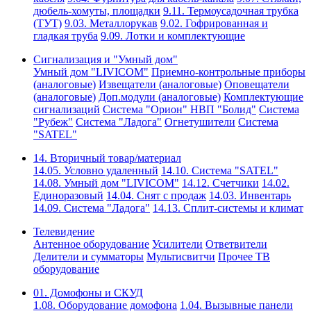
дюбель-хомуты, площадки
9.11. Термоусадочная трубка
(ТУТ)
9.03. Металлорукав
9.02. Гофрированная и
гладкая труба
9.09. Лотки и комплектующие
Сигнализация и "Умный дом"
Умный дом "LIVICOM"
Приемно-контрольные приборы
(аналоговые)
Извещатели (аналоговые)
Оповещатели
(аналоговые)
Доп.модули (аналоговые)
Комплектующие
сигнализаций
Система "Орион" НВП "Болид"
Система
"Рубеж"
Система "Ладога"
Огнетушители
Система
"SATEL"
14. Вторичный товар/материал
14.05. Условно удаленный
14.10. Система "SATEL"
14.08. Умный дом "LIVICOM"
14.12. Счетчики
14.02.
Единоразовый
14.04. Снят с продаж
14.03. Инвентарь
14.09. Система "Ладога"
14.13. Сплит-системы и климат
Телевидение
Антенное оборудование
Усилители
Ответвители
Делители и сумматоры
Мультисвитчи
Прочее ТВ
оборудование
01. Домофоны и СКУД
1.08. Оборудование домофона
1.04. Вызывные панели