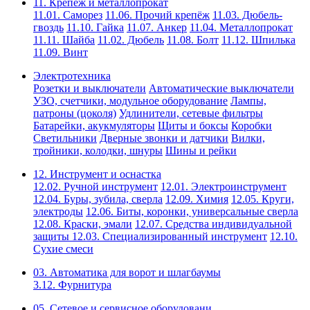
11. Крепёж и металлопрокат
11.01. Саморез
11.06. Прочий крепёж
11.03. Дюбель-
гвоздь
11.10. Гайка
11.07. Анкер
11.04. Металлопрокат
11.11. Шайба
11.02. Дюбель
11.08. Болт
11.12. Шпилька
11.09. Винт
Электротехника
Розетки и выключатели
Автоматические выключатели
УЗО, счетчики, модульное оборудование
Лампы,
патроны (цоколя)
Удлинители, сетевые фильтры
Батарейки, акукмуляторы
Щиты и боксы
Коробки
Светильники
Дверные звонки и датчики
Вилки,
тройники, колодки, шнуры
Шины и рейки
12. Инструмент и оснастка
12.02. Ручной инструмент
12.01. Электроинструмент
12.04. Буры, зубила, сверла
12.09. Химия
12.05. Круги,
электроды
12.06. Биты, коронки, универсальные сверла
12.08. Краски, эмали
12.07. Средства индивидуальной
защиты
12.03. Специализированный инструмент
12.10.
Сухие смеси
03. Автоматика для ворот и шлагбаумы
3.12. Фурнитура
05. Сетевое и сервисное оборудовани