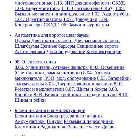
многоквартирные
1.13. ЗИП для домофонов и СКУД
1.03. Видеомониторы
1.10. Считыватели СКУД
1.05.
Вызывные панели индивидуальные
1.02. Аудиотрубки
1.01. Идентификаторы
1.07. Доводчики
1.09.
Контроллеры СКУД
1.06. Замки и фурнитура
Автоматика для ворот и шлагбаумы
Пульты
Для откатных ворот
Для распашных ворот
Шлагбаумы
Цепные барьеры
Секционные ворота
Антипарковки
Доп.оборудование
Комплектующие
08. Электротехника
8.06. Удлинители, сетевые фильтры
8.02. Освещение
(Светильники, лампы, патроны)
8.04. Автомат.
выключатели, УЗО, мод. оборудование
8.03. Батарейки,
аккумуляторы
8.05. Дверные звонки и датчики
8.01.
Розетки и выключатели
8.07. Щиты и боксы
8.08.
Коробки
8.09. Вилки, тройники, колодки, шнуры
8.10.
Шины и рейки
Блоки питания и комплектующие
Блоки питания
Блоки резервного питания
Аккумуляторы
Шнуры
Разъемы и переходники
Клеммники
Радиодетали
Запасные части
Двери