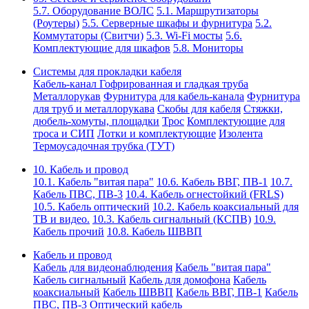
5.7. Оборудование ВОЛС
5.1. Маршрутизаторы
(Роутеры)
5.5. Серверные шкафы и фурнитура
5.2.
Коммутаторы (Свитчи)
5.3. Wi-Fi мосты
5.6.
Комплектующие для шкафов
5.8. Мониторы
Системы для прокладки кабеля
Кабель-канал
Гофрированная и гладкая труба
Металлорукав
Фурнитура для кабель-канала
Фурнитура
для труб и металлорукава
Скобы для кабеля
Стяжки,
дюбель-хомуты, площадки
Трос
Комплектующие для
троса и СИП
Лотки и комплектующие
Изолента
Термоусадочная трубка (ТУТ)
10. Кабель и провод
10.1. Кабель "витая пара"
10.6. Кабель ВВГ, ПВ-1
10.7.
Кабель ПВС, ПВ-3
10.4. Кабель огнестойкий (FRLS)
10.5. Кабель оптический
10.2. Кабель коаксиальный для
ТВ и видео.
10.3. Кабель сигнальный (КСПВ)
10.9.
Кабель прочий
10.8. Кабель ШВВП
Кабель и провод
Кабель для видеонаблюдения
Кабель "витая пара"
Кабель сигнальный
Кабель для домофона
Кабель
коаксиальный
Кабель ШВВП
Кабель ВВГ, ПВ-1
Кабель
ПВС, ПВ-3
Оптический кабель