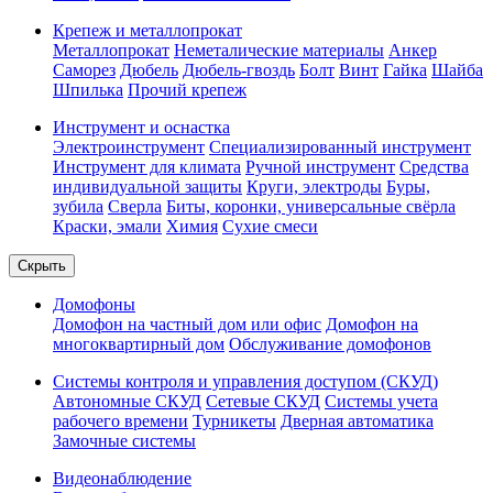
Крепеж и металлопрокат
Металлопрокат
Неметалические материалы
Анкер
Саморез
Дюбель
Дюбель-гвоздь
Болт
Винт
Гайка
Шайба
Шпилька
Прочий крепеж
Инструмент и оснастка
Электроинструмент
Специализированный инструмент
Инструмент для климата
Ручной инструмент
Средства
индивидуальной защиты
Круги, электроды
Буры,
зубила
Сверла
Биты, коронки, универсальные свёрла
Краски, эмали
Химия
Сухие смеси
Скрыть
Домофоны
Домофон на частный дом или офис
Домофон на
многоквартирный дом
Обслуживание домофонов
Системы контроля и управления доступом (СКУД)
Автономные СКУД
Сетевые СКУД
Системы учета
рабочего времени
Турникеты
Дверная автоматика
Замочные системы
Видеонаблюдение