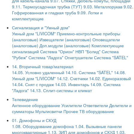
для кабель-канала
9.07. Стяжки, дюбель-хомуты, площадки
9.11. Термоусадочная трубка (ТУТ)
9.03. Металлорукав
9.02.
Гофрированная и гладкая труба
9.09. Лотки и
комплектующие
Сигнализация и "Умный дом"
Умный дом "LIVICOM"
Приемно-контрольные приборы
(аналоговые)
Извещатели (аналоговые)
Оповещатели
(аналоговые)
Доп.модули (аналоговые)
Комплектующие
сигнализаций
Система "Орион" НВП "Болид"
Система
"Рубеж"
Система "Ладога"
Огнетушители
Система "SATEL"
14. Вторичный товар/материал
14.05. Условно удаленный
14.10. Система "SATEL"
14.08.
Умный дом "LIVICOM"
14.12. Счетчики
14.02. Единоразовый
14.04. Снят с продаж
14.03. Инвентарь
14.09. Система
"Ладога"
14.13. Сплит-системы и климат
Телевидение
Антенное оборудование
Усилители
Ответвители
Делители и
сумматоры
Мультисвитчи
Прочее ТВ оборудование
01. Домофоны и СКУД
1.08. Оборудование домофона
1.04. Вызывные панели
многоквартирные
1.13. ЗИП для домофонов и СКУД
1.03.