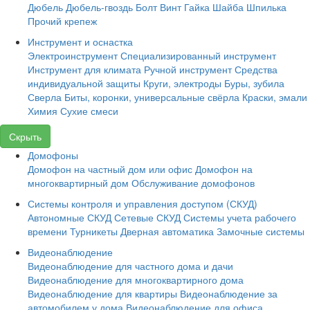
Дюбель
Дюбель-гвоздь
Болт
Винт
Гайка
Шайба
Шпилька
Прочий крепеж
Инструмент и оснастка
Электроинструмент
Специализированный инструмент
Инструмент для климата
Ручной инструмент
Средства
индивидуальной защиты
Круги, электроды
Буры, зубила
Сверла
Биты, коронки, универсальные свёрла
Краски, эмали
Химия
Сухие смеси
Скрыть
Домофоны
Домофон на частный дом или офис
Домофон на
многоквартирный дом
Обслуживание домофонов
Системы контроля и управления доступом (СКУД)
Автономные СКУД
Сетевые СКУД
Системы учета рабочего
времени
Турникеты
Дверная автоматика
Замочные системы
Видеонаблюдение
Видеонаблюдение для частного дома и дачи
Видеонаблюдение для многоквартирного дома
Видеонаблюдение для квартиры
Видеонаблюдение за
автомобилем у дома
Видеонаблюдение для офиса