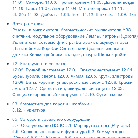
11.01. Саморез
11.06. Прочий крепёж
11.03. Дюбель-гвоздь
11.10. Гайка
11.07. Анкер
11.04. Металлопрокат
11.11.
Шайба
11.02. Дюбель
11.08. Болт
11.12. Шпилька
11.09. Винт
Электротехника
Розетки и выключатели
Автоматические выключатели
УЗО,
счетчики, модульное оборудование
Лампы, патроны (цоколя)
Удлинители, сетевые фильтры
Батарейки, акукмуляторы
Щиты и боксы
Коробки
Светильники
Дверные звонки и
датчики
Вилки, тройники, колодки, шнуры
Шины и рейки
12. Инструмент и оснастка
12.02. Ручной инструмент
12.01. Электроинструмент
12.04.
Буры, зубила, сверла
12.09. Химия
12.05. Круги, электроды
12.06. Биты, коронки, универсальные сверла
12.08. Краски,
эмали
12.07. Средства индивидуальной защиты
12.03.
Специализированный инструмент
12.10. Сухие смеси
03. Автоматика для ворот и шлагбаумы
3.12. Фурнитура
05. Сетевое и сервисное оборудовани
5.7. Оборудование ВОЛС
5.1. Маршрутизаторы (Роутеры)
5.5. Серверные шкафы и фурнитура
5.2. Коммутаторы
(Свитчи)
5.3. Wi-Fi мосты
5.6. Комплектующие для шкафов