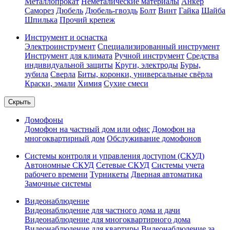
Металлопрокат
Неметалические материалы
Анкер
Саморез
Дюбель
Дюбель-гвоздь
Болт
Винт
Гайка
Шайба
Шпилька
Прочий крепеж
Инструмент и оснастка
Электроинструмент
Специализированный инструмент
Инструмент для климата
Ручной инструмент
Средства
индивидуальной защиты
Круги, электроды
Буры,
зубила
Сверла
Биты, коронки, универсальные свёрла
Краски, эмали
Химия
Сухие смеси
Скрыть
Домофоны
Домофон на частный дом или офис
Домофон на
многоквартирный дом
Обслуживание домофонов
Системы контроля и управления доступом (СКУД)
Автономные СКУД
Сетевые СКУД
Системы учета
рабочего времени
Турникеты
Дверная автоматика
Замочные системы
Видеонаблюдение
Видеонаблюдение для частного дома и дачи
Видеонаблюдение для многоквартирного дома
Видеонаблюдение для квартиры
Видеонаблюдение за