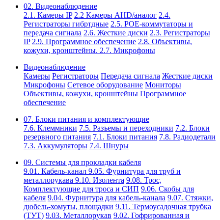
02. Видеонаблюдение
2.1. Камеры IP
2.2 Камеры AHD/аналог
2.4.
Регистраторы гибртдные
2.5. РОЕ-коммутаторы и
передача сигнала
2.6. Жесткие диски
2.3. Регистраторы
IP
2.9. Программное обеспечение
2.8. Объективы,
кожухи, кронштейны.
2.7. Микрофоны
Видеонаблюдение
Камеры
Регистраторы
Передача сигнала
Жесткие диски
Микрофоны
Сетевое оборудование
Мониторы
Объективы, кожухи, кронштейны
Программное
обеспечение
07. Блоки питания и комплектующие
7.6. Клеммники
7.5. Разъемы и переходники
7.2. Блоки
резервного питания
7.1. Блоки питания
7.8. Радиодетали
7.3. Аккумуляторы
7.4. Шнуры
09. Системы для прокладки кабеля
9.01. Кабель-канал
9.05. Фурнитура для труб и
металлорукава
9.10. Изолента
9.08. Трос,
Комплектующие для троса и СИП
9.06. Скобы для
кабеля
9.04. Фурнитура для кабель-канала
9.07. Стяжки,
дюбель-хомуты, площадки
9.11. Термоусадочная трубка
(ТУТ)
9.03. Металлорукав
9.02. Гофрированная и