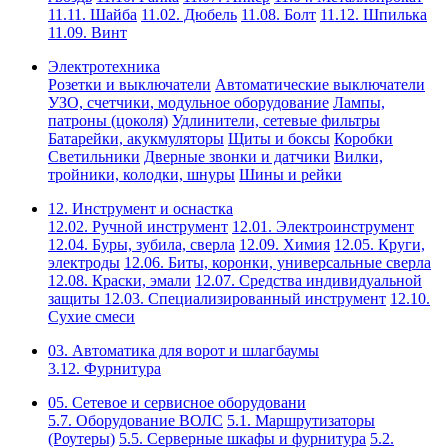
11.11. Шайба
11.02. Дюбель
11.08. Болт
11.12. Шпилька
11.09. Винт
Электротехника
Розетки и выключатели
Автоматические выключатели
УЗО, счетчики, модульное оборудование
Лампы,
патроны (цоколя)
Удлинители, сетевые фильтры
Батарейки, акукмуляторы
Щиты и боксы
Коробки
Светильники
Дверные звонки и датчики
Вилки,
тройники, колодки, шнуры
Шины и рейки
12. Инструмент и оснастка
12.02. Ручной инструмент
12.01. Электроинструмент
12.04. Буры, зубила, сверла
12.09. Химия
12.05. Круги,
электроды
12.06. Биты, коронки, универсальные сверла
12.08. Краски, эмали
12.07. Средства индивидуальной
защиты
12.03. Специализированный инструмент
12.10.
Сухие смеси
03. Автоматика для ворот и шлагбаумы
3.12. Фурнитура
05. Сетевое и сервисное оборудовани
5.7. Оборудование ВОЛС
5.1. Маршрутизаторы
(Роутеры)
5.5. Серверные шкафы и фурнитура
5.2.