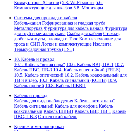
Коммутаторы (Свитчи)
5.3. Wi-Fi мосты
5.6.
Комплектующие для шкафов
5.8. Мониторы
Системы для прокладки кабеля
Кабель-канал
Гофрированная и гладкая труба
Металлорукав
Фурнитура для кабель-канала
Фурнитура
для труб и металлорукава
Скобы для кабеля
Стяжки,
дюбель-хомуты, площадки
Трос
Комплектующие для
троса и СИП
Лотки и комплектующие
Изолента
Термоусадочная трубка (ТУТ)
10. Кабель и провод
10.1. Кабель "витая пара"
10.6. Кабель ВВГ, ПВ-1
10.7.
Кабель ПВС, ПВ-3
10.4. Кабель огнестойкий (FRLS)
10.5. Кабель оптический
10.2. Кабель коаксиальный для
ТВ и видео.
10.3. Кабель сигнальный (КСПВ)
10.9.
Кабель прочий
10.8. Кабель ШВВП
Кабель и провод
Кабель для видеонаблюдения
Кабель "витая пара"
Кабель сигнальный
Кабель для домофона
Кабель
коаксиальный
Кабель ШВВП
Кабель ВВГ, ПВ-1
Кабель
ПВС, ПВ-3
Оптический кабель
Крепеж и металлопрокат