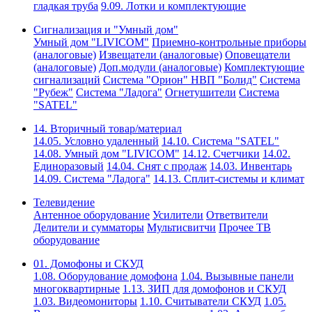
гладкая труба
9.09. Лотки и комплектующие
Сигнализация и "Умный дом"
Умный дом "LIVICOM"
Приемно-контрольные приборы
(аналоговые)
Извещатели (аналоговые)
Оповещатели
(аналоговые)
Доп.модули (аналоговые)
Комплектующие
сигнализаций
Система "Орион" НВП "Болид"
Система
"Рубеж"
Система "Ладога"
Огнетушители
Система
"SATEL"
14. Вторичный товар/материал
14.05. Условно удаленный
14.10. Система "SATEL"
14.08. Умный дом "LIVICOM"
14.12. Счетчики
14.02.
Единоразовый
14.04. Снят с продаж
14.03. Инвентарь
14.09. Система "Ладога"
14.13. Сплит-системы и климат
Телевидение
Антенное оборудование
Усилители
Ответвители
Делители и сумматоры
Мультисвитчи
Прочее ТВ
оборудование
01. Домофоны и СКУД
1.08. Оборудование домофона
1.04. Вызывные панели
многоквартирные
1.13. ЗИП для домофонов и СКУД
1.03. Видеомониторы
1.10. Считыватели СКУД
1.05.