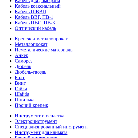
Кабель для домофона
Кабель коаксиальный
Кабель ШВВП
Кабель ВВГ, ПВ-1
Кабель ПВС, ПВ-3
Оптический кабель
Крепеж и металлопрокат
Металлопрокат
Неметалические материалы
Анкер
Саморез
Дюбель
Дюбель-гвоздь
Болт
Винт
Гайка
Шайба
Шпилька
Прочий крепеж
Инструмент и оснастка
Электроинструмент
Специализированный инструмент
Инструмент для климата
Ручной инструмент