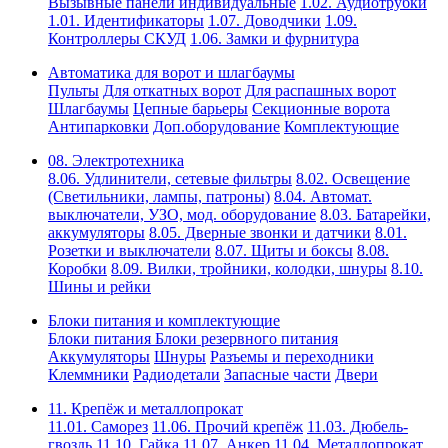
Вызывные панели индивидуальные
1.02. Аудиотрубки
1.01. Идентификаторы
1.07. Доводчики
1.09.
Контроллеры СКУД
1.06. Замки и фурнитура
Автоматика для ворот и шлагбаумы
Пульты
Для откатных ворот
Для распашных ворот
Шлагбаумы
Цепные барьеры
Секционные ворота
Антипарковки
Доп.оборудование
Комплектующие
08. Электротехника
8.06. Удлинители, сетевые фильтры
8.02. Освещение
(Светильники, лампы, патроны)
8.04. Автомат.
выключатели, УЗО, мод. оборудование
8.03. Батарейки,
аккумуляторы
8.05. Дверные звонки и датчики
8.01.
Розетки и выключатели
8.07. Щиты и боксы
8.08.
Коробки
8.09. Вилки, тройники, колодки, шнуры
8.10.
Шины и рейки
Блоки питания и комплектующие
Блоки питания
Блоки резервного питания
Аккумуляторы
Шнуры
Разъемы и переходники
Клеммники
Радиодетали
Запасные части
Двери
11. Крепёж и металлопрокат
11.01. Саморез
11.06. Прочий крепёж
11.03. Дюбель-
гвоздь
11.10. Гайка
11.07. Анкер
11.04. Металлопрокат