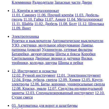
Клеммники
Радиодетали
Запасные части
Двери
11. Крепёж и металлопрокат
11.01. Саморез
11.06. Прочий крепёж
11.03. Дюбель-
гвоздь
11.10. Гайка
11.07. Анкер
11.04. Металлопрокат
11.11. Шайба
11.02. Дюбель
11.08. Болт
11.12. Шпилька
11.09. Винт
Электротехника
Розетки и выключатели
Автоматические выключатели
УЗО, счетчики, модульное оборудование
Лампы,
патроны (цоколя)
Удлинители, сетевые фильтры
Батарейки, акукмуляторы
Щиты и боксы
Коробки
Светильники
Дверные звонки и датчики
Вилки,
тройники, колодки, шнуры
Шины и рейки
12. Инструмент и оснастка
12.02. Ручной инструмент
12.01. Электроинструмент
12.04. Буры, зубила, сверла
12.09. Химия
12.05. Круги,
электроды
12.06. Биты, коронки, универсальные сверла
12.08. Краски, эмали
12.07. Средства индивидуальной
защиты
12.03. Специализированный инструмент
12.10.
Сухие смеси
03. Автоматика для ворот и шлагбаумы