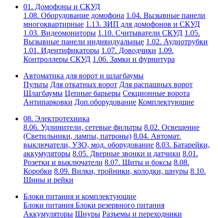
01. Домофоны и СКУД
1.08. Оборудование домофона
1.04. Вызывные панели
многоквартирные
1.13. ЗИП для домофонов и СКУД
1.03. Видеомониторы
1.10. Считыватели СКУД
1.05.
Вызывные панели индивидуальные
1.02. Аудиотрубки
1.01. Идентификаторы
1.07. Доводчики
1.09.
Контроллеры СКУД
1.06. Замки и фурнитура
Автоматика для ворот и шлагбаумы
Пульты
Для откатных ворот
Для распашных ворот
Шлагбаумы
Цепные барьеры
Секционные ворота
Антипарковки
Доп.оборудование
Комплектующие
08. Электротехника
8.06. Удлинители, сетевые фильтры
8.02. Освещение
(Светильники, лампы, патроны)
8.04. Автомат.
выключатели, УЗО, мод. оборудование
8.03. Батарейки,
аккумуляторы
8.05. Дверные звонки и датчики
8.01.
Розетки и выключатели
8.07. Щиты и боксы
8.08.
Коробки
8.09. Вилки, тройники, колодки, шнуры
8.10.
Шины и рейки
Блоки питания и комплектующие
Блоки питания
Блоки резервного питания
Аккумуляторы
Шнуры
Разъемы и переходники