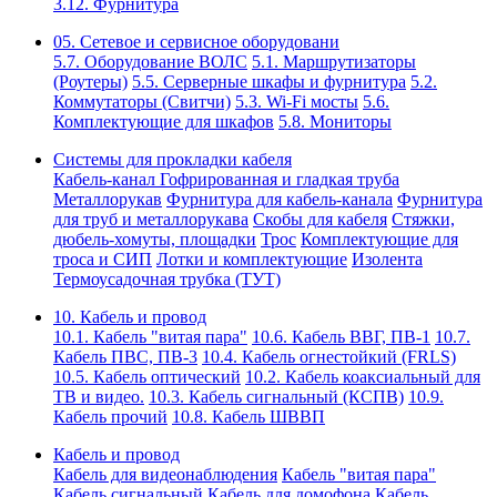
3.12. Фурнитура
05. Сетевое и сервисное оборудовани
5.7. Оборудование ВОЛС
5.1. Маршрутизаторы
(Роутеры)
5.5. Серверные шкафы и фурнитура
5.2.
Коммутаторы (Свитчи)
5.3. Wi-Fi мосты
5.6.
Комплектующие для шкафов
5.8. Мониторы
Системы для прокладки кабеля
Кабель-канал
Гофрированная и гладкая труба
Металлорукав
Фурнитура для кабель-канала
Фурнитура
для труб и металлорукава
Скобы для кабеля
Стяжки,
дюбель-хомуты, площадки
Трос
Комплектующие для
троса и СИП
Лотки и комплектующие
Изолента
Термоусадочная трубка (ТУТ)
10. Кабель и провод
10.1. Кабель "витая пара"
10.6. Кабель ВВГ, ПВ-1
10.7.
Кабель ПВС, ПВ-3
10.4. Кабель огнестойкий (FRLS)
10.5. Кабель оптический
10.2. Кабель коаксиальный для
ТВ и видео.
10.3. Кабель сигнальный (КСПВ)
10.9.
Кабель прочий
10.8. Кабель ШВВП
Кабель и провод
Кабель для видеонаблюдения
Кабель "витая пара"
Кабель сигнальный
Кабель для домофона
Кабель