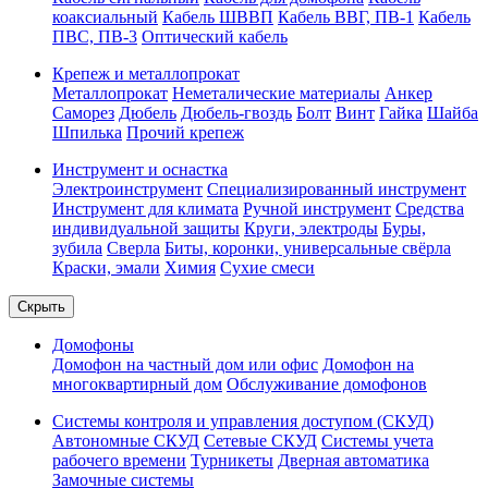
коаксиальный
Кабель ШВВП
Кабель ВВГ, ПВ-1
Кабель
ПВС, ПВ-3
Оптический кабель
Крепеж и металлопрокат
Металлопрокат
Неметалические материалы
Анкер
Саморез
Дюбель
Дюбель-гвоздь
Болт
Винт
Гайка
Шайба
Шпилька
Прочий крепеж
Инструмент и оснастка
Электроинструмент
Специализированный инструмент
Инструмент для климата
Ручной инструмент
Средства
индивидуальной защиты
Круги, электроды
Буры,
зубила
Сверла
Биты, коронки, универсальные свёрла
Краски, эмали
Химия
Сухие смеси
Скрыть
Домофоны
Домофон на частный дом или офис
Домофон на
многоквартирный дом
Обслуживание домофонов
Системы контроля и управления доступом (СКУД)
Автономные СКУД
Сетевые СКУД
Системы учета
рабочего времени
Турникеты
Дверная автоматика
Замочные системы