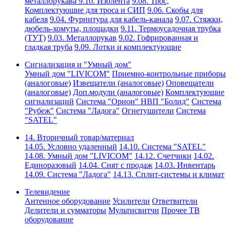
металлорукава
9.10. Изолента
9.08. Трос,
Комплектующие для троса и СИП
9.06. Скобы для
кабеля
9.04. Фурнитура для кабель-канала
9.07. Стяжки,
дюбель-хомуты, площадки
9.11. Термоусадочная трубка
(ТУТ)
9.03. Металлорукав
9.02. Гофрированная и
гладкая труба
9.09. Лотки и комплектующие
Сигнализация и "Умный дом"
Умный дом "LIVICOM"
Приемно-контрольные приборы
(аналоговые)
Извещатели (аналоговые)
Оповещатели
(аналоговые)
Доп.модули (аналоговые)
Комплектующие
сигнализаций
Система "Орион" НВП "Болид"
Система
"Рубеж"
Система "Ладога"
Огнетушители
Система
"SATEL"
14. Вторичный товар/материал
14.05. Условно удаленный
14.10. Система "SATEL"
14.08. Умный дом "LIVICOM"
14.12. Счетчики
14.02.
Единоразовый
14.04. Снят с продаж
14.03. Инвентарь
14.09. Система "Ладога"
14.13. Сплит-системы и климат
Телевидение
Антенное оборудование
Усилители
Ответвители
Делители и сумматоры
Мультисвитчи
Прочее ТВ
оборудование