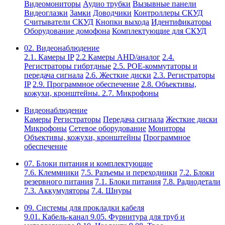
Видеомониторы
Аудио трубки
Вызывные панели
Видеоглазки
Замки
Доводчики
Контроллеры СКУД
Считыватели СКУД
Кнопки выхода
Идентификаторы
Оборудование домофона
Комплектующие для СКУД
02. Видеонаблюдение
2.1. Камеры IP
2.2 Камеры AHD/аналог
2.4.
Регистраторы гибртдные
2.5. РОЕ-коммутаторы и
передача сигнала
2.6. Жесткие диски
2.3. Регистраторы
IP
2.9. Программное обеспечение
2.8. Объективы,
кожухи, кронштейны.
2.7. Микрофоны
Видеонаблюдение
Камеры
Регистраторы
Передача сигнала
Жесткие диски
Микрофоны
Сетевое оборудование
Мониторы
Объективы, кожухи, кронштейны
Программное
обеспечение
07. Блоки питания и комплектующие
7.6. Клеммники
7.5. Разъемы и переходники
7.2. Блоки
резервного питания
7.1. Блоки питания
7.8. Радиодетали
7.3. Аккумуляторы
7.4. Шнуры
09. Системы для прокладки кабеля
9.01. Кабель-канал
9.05. Фурнитура для труб и