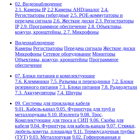
02. Видеонаблюдение
2.1. Камеры IP
2.2 Камеры AHD/аналог
2.4.
Регистраторы гибртдные
2.5. РОЕ-коммутаторы и
передача сигнала
2.6. Жесткие диски
2.3. Регистраторы
IP
2.9. Программное обеспечение
2.8. Объективы,
кожухи, кронштейны.
2.7. Микрофоны
Видеонаблюдение
Камеры
Регистраторы
Передача сигнала
Жесткие диски
Микрофоны
Сетевое оборудование
Мониторы
Объективы, кожухи, кронштейны
Программное
обеспечение
07. Блоки питания и комплектующие
7.6. Клеммники
7.5. Разъемы и переходники
7.2. Блоки
резервного питания
7.1. Блоки питания
7.8. Радиодетали
7.3. Аккумуляторы
7.4. Шнуры
09. Системы для прокладки кабеля
9.01. Кабель-канал
9.05. Фурнитура для труб и
металлорукава
9.10. Изолента
9.08. Трос,
Комплектующие для троса и СИП
9.06. Скобы для
кабеля
9.04. Фурнитура для кабель-канала
9.07. Стяжки,
дюбель-хомуты, площадки
9.11. Термоусадочная трубка
(ТУТ)
9.03. Металлорукав
9.02. Гофрированная и