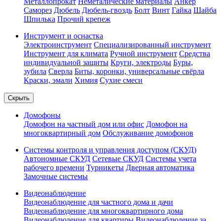
Металлопрокат
Неметалические материалы
Анкер
Саморез
Дюбель
Дюбель-гвоздь
Болт
Винт
Гайка
Шайба
Шпилька
Прочий крепеж
Инструмент и оснастка
Электроинструмент
Специализированный инструмент
Инструмент для климата
Ручной инструмент
Средства
индивидуальной защиты
Круги, электроды
Буры,
зубила
Сверла
Биты, коронки, универсальные свёрла
Краски, эмали
Химия
Сухие смеси
Скрыть
Домофоны
Домофон на частный дом или офис
Домофон на
многоквартирный дом
Обслуживание домофонов
Системы контроля и управления доступом (СКУД)
Автономные СКУД
Сетевые СКУД
Системы учета
рабочего времени
Турникеты
Дверная автоматика
Замочные системы
Видеонаблюдение
Видеонаблюдение для частного дома и дачи
Видеонаблюдение для многоквартирного дома
Видеонаблюдение для квартиры
Видеонаблюдение за