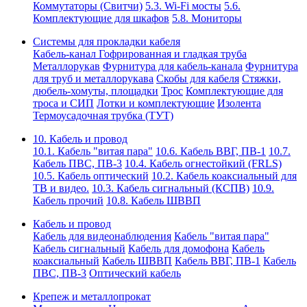
Коммутаторы (Свитчи)
5.3. Wi-Fi мосты
5.6.
Комплектующие для шкафов
5.8. Мониторы
Системы для прокладки кабеля
Кабель-канал
Гофрированная и гладкая труба
Металлорукав
Фурнитура для кабель-канала
Фурнитура
для труб и металлорукава
Скобы для кабеля
Стяжки,
дюбель-хомуты, площадки
Трос
Комплектующие для
троса и СИП
Лотки и комплектующие
Изолента
Термоусадочная трубка (ТУТ)
10. Кабель и провод
10.1. Кабель "витая пара"
10.6. Кабель ВВГ, ПВ-1
10.7.
Кабель ПВС, ПВ-3
10.4. Кабель огнестойкий (FRLS)
10.5. Кабель оптический
10.2. Кабель коаксиальный для
ТВ и видео.
10.3. Кабель сигнальный (КСПВ)
10.9.
Кабель прочий
10.8. Кабель ШВВП
Кабель и провод
Кабель для видеонаблюдения
Кабель "витая пара"
Кабель сигнальный
Кабель для домофона
Кабель
коаксиальный
Кабель ШВВП
Кабель ВВГ, ПВ-1
Кабель
ПВС, ПВ-3
Оптический кабель
Крепеж и металлопрокат