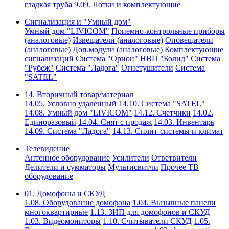
гладкая труба
9.09. Лотки и комплектующие
Сигнализация и "Умный дом"
Умный дом "LIVICOM"
Приемно-контрольные приборы
(аналоговые)
Извещатели (аналоговые)
Оповещатели
(аналоговые)
Доп.модули (аналоговые)
Комплектующие
сигнализаций
Система "Орион" НВП "Болид"
Система
"Рубеж"
Система "Ладога"
Огнетушители
Система
"SATEL"
14. Вторичный товар/материал
14.05. Условно удаленный
14.10. Система "SATEL"
14.08. Умный дом "LIVICOM"
14.12. Счетчики
14.02.
Единоразовый
14.04. Снят с продаж
14.03. Инвентарь
14.09. Система "Ладога"
14.13. Сплит-системы и климат
Телевидение
Антенное оборудование
Усилители
Ответвители
Делители и сумматоры
Мультисвитчи
Прочее ТВ
оборудование
01. Домофоны и СКУД
1.08. Оборудование домофона
1.04. Вызывные панели
многоквартирные
1.13. ЗИП для домофонов и СКУД
1.03. Видеомониторы
1.10. Считыватели СКУД
1.05.