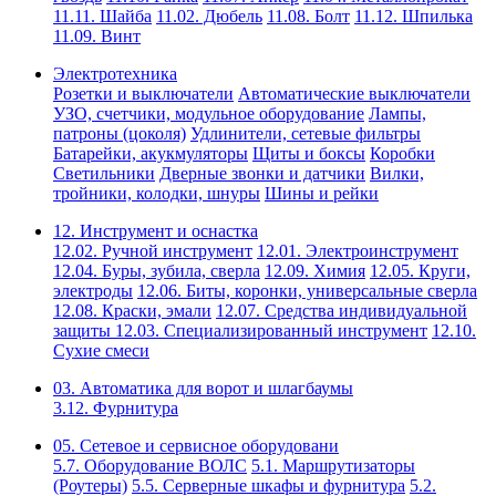
11.11. Шайба
11.02. Дюбель
11.08. Болт
11.12. Шпилька
11.09. Винт
Электротехника
Розетки и выключатели
Автоматические выключатели
УЗО, счетчики, модульное оборудование
Лампы,
патроны (цоколя)
Удлинители, сетевые фильтры
Батарейки, акукмуляторы
Щиты и боксы
Коробки
Светильники
Дверные звонки и датчики
Вилки,
тройники, колодки, шнуры
Шины и рейки
12. Инструмент и оснастка
12.02. Ручной инструмент
12.01. Электроинструмент
12.04. Буры, зубила, сверла
12.09. Химия
12.05. Круги,
электроды
12.06. Биты, коронки, универсальные сверла
12.08. Краски, эмали
12.07. Средства индивидуальной
защиты
12.03. Специализированный инструмент
12.10.
Сухие смеси
03. Автоматика для ворот и шлагбаумы
3.12. Фурнитура
05. Сетевое и сервисное оборудовани
5.7. Оборудование ВОЛС
5.1. Маршрутизаторы
(Роутеры)
5.5. Серверные шкафы и фурнитура
5.2.