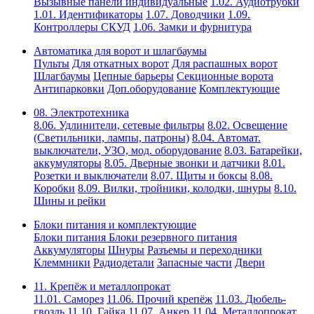
Вызывные панели индивидуальные
1.02. Аудиотрубки
1.01. Идентификаторы
1.07. Доводчики
1.09.
Контроллеры СКУД
1.06. Замки и фурнитура
Автоматика для ворот и шлагбаумы
Пульты
Для откатных ворот
Для распашных ворот
Шлагбаумы
Цепные барьеры
Секционные ворота
Антипарковки
Доп.оборудование
Комплектующие
08. Электротехника
8.06. Удлинители, сетевые фильтры
8.02. Освещение
(Светильники, лампы, патроны)
8.04. Автомат.
выключатели, УЗО, мод. оборудование
8.03. Батарейки,
аккумуляторы
8.05. Дверные звонки и датчики
8.01.
Розетки и выключатели
8.07. Щиты и боксы
8.08.
Коробки
8.09. Вилки, тройники, колодки, шнуры
8.10.
Шины и рейки
Блоки питания и комплектующие
Блоки питания
Блоки резервного питания
Аккумуляторы
Шнуры
Разъемы и переходники
Клеммники
Радиодетали
Запасные части
Двери
11. Крепёж и металлопрокат
11.01. Саморез
11.06. Прочий крепёж
11.03. Дюбель-
гвоздь
11.10. Гайка
11.07. Анкер
11.04. Металлопрокат