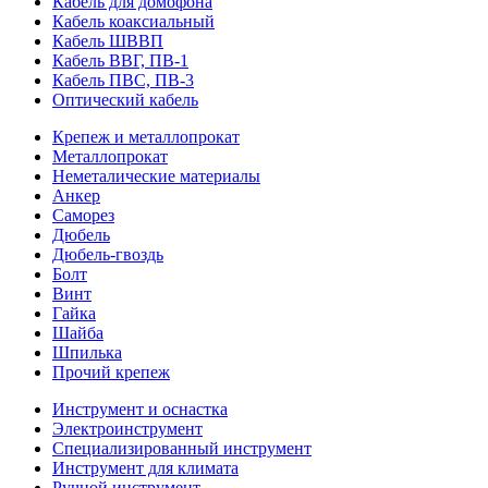
Кабель для домофона
Кабель коаксиальный
Кабель ШВВП
Кабель ВВГ, ПВ-1
Кабель ПВС, ПВ-3
Оптический кабель
Крепеж и металлопрокат
Металлопрокат
Неметалические материалы
Анкер
Саморез
Дюбель
Дюбель-гвоздь
Болт
Винт
Гайка
Шайба
Шпилька
Прочий крепеж
Инструмент и оснастка
Электроинструмент
Специализированный инструмент
Инструмент для климата
Ручной инструмент