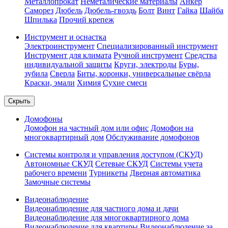
Металлопрокат
Неметалические материалы
Анкер
Саморез
Дюбель
Дюбель-гвоздь
Болт
Винт
Гайка
Шайба
Шпилька
Прочий крепеж
Инструмент и оснастка
Электроинструмент
Специализированный инструмент
Инструмент для климата
Ручной инструмент
Средства
индивидуальной защиты
Круги, электроды
Буры,
зубила
Сверла
Биты, коронки, универсальные свёрла
Краски, эмали
Химия
Сухие смеси
Скрыть
Домофоны
Домофон на частный дом или офис
Домофон на
многоквартирный дом
Обслуживание домофонов
Системы контроля и управления доступом (СКУД)
Автономные СКУД
Сетевые СКУД
Системы учета
рабочего времени
Турникеты
Дверная автоматика
Замочные системы
Видеонаблюдение
Видеонаблюдение для частного дома и дачи
Видеонаблюдение для многоквартирного дома
Видеонаблюдение для квартиры
Видеонаблюдение за