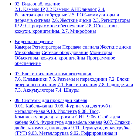
02. Видеонаблюдение
2.1. Камеры IP
2.2 Камеры AHD/аналог
2.4.
Регистраторы гибртдные
2.5. РОЕ-коммутаторы и
передача сигнала
2.6. Жесткие диски
2.3. Регистраторы
IP
2.9. Программное обеспечение
2.8. Объективы,
кожухи, кронштейны.
2.7. Микрофоны
Видеонаблюдение
Камеры
Регистраторы
Передача сигнала
Жесткие диски
Микрофоны
Сетевое оборудование
Мониторы
Объективы, кожухи, кронштейны
Программное
обеспечение
07. Блоки питания и комплектующие
7.6. Клеммники
7.5. Разъемы и переходники
7.2. Блоки
резервного питания
7.1. Блоки питания
7.8. Радиодетали
7.3. Аккумуляторы
7.4. Шнуры
09. Системы для прокладки кабеля
9.01. Кабель-канал
9.05. Фурнитура для труб и
металлорукава
9.10. Изолента
9.08. Трос,
Комплектующие для троса и СИП
9.06. Скобы для
кабеля
9.04. Фурнитура для кабель-канала
9.07. Стяжки,
дюбель-хомуты, площадки
9.11. Термоусадочная трубка
(ТУТ)
9.03. Металлорукав
9.02. Гофрированная и