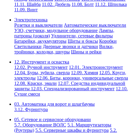
11.11. Шайба
11.02. Дюбель
11.08. Болт
11.12. Шпилька
11.09. Винт
Электротехника
Розетки и выключатели
Автоматические выключатели
УЗО, счетчики, модульное оборудование
Лампы,
патроны (цоколя)
Удлинители, сетевые фильтры
Батарейки, акукмуляторы
Щиты и боксы
Коробки
Светильники
Дверные звонки и датчики
Вилки,
тройники, колодки, шнуры
Шины и рейки
12. Инструмент и оснастка
12.02. Ручной инструмент
12.01. Электроинструмент
12.04. Буры, зубила, сверла
12.09. Химия
12.05. Круги,
электроды
12.06. Биты, коронки, универсальные сверла
12.08. Краски, эмали
12.07. Средства индивидуальной
защиты
12.03. Специализированный инструмент
12.10.
Сухие смеси
03. Автоматика для ворот и шлагбаумы
3.12. Фурнитура
05. Сетевое и сервисное оборудовани
5.7. Оборудование ВОЛС
5.1. Маршрутизаторы
(Роутеры)
5.5. Серверные шкафы и фурнитура
5.2.