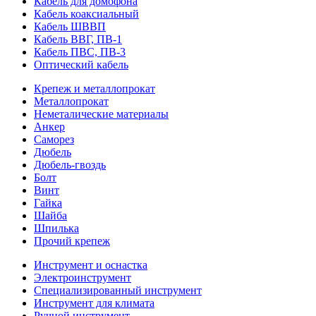
Кабель для домофона
Кабель коаксиальный
Кабель ШВВП
Кабель ВВГ, ПВ-1
Кабель ПВС, ПВ-3
Оптический кабель
Крепеж и металлопрокат
Металлопрокат
Неметалические материалы
Анкер
Саморез
Дюбель
Дюбель-гвоздь
Болт
Винт
Гайка
Шайба
Шпилька
Прочий крепеж
Инструмент и оснастка
Электроинструмент
Специализированный инструмент
Инструмент для климата
Ручной инструмент