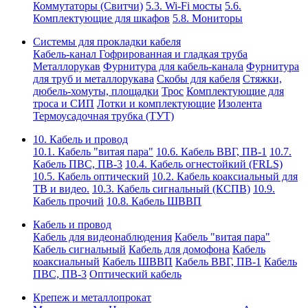
Коммутаторы (Свитчи)
5.3. Wi-Fi мосты
5.6.
Комплектующие для шкафов
5.8. Мониторы
Системы для прокладки кабеля
Кабель-канал
Гофрированная и гладкая труба
Металлорукав
Фурнитура для кабель-канала
Фурнитура
для труб и металлорукава
Скобы для кабеля
Стяжки,
дюбель-хомуты, площадки
Трос
Комплектующие для
троса и СИП
Лотки и комплектующие
Изолента
Термоусадочная трубка (ТУТ)
10. Кабель и провод
10.1. Кабель "витая пара"
10.6. Кабель ВВГ, ПВ-1
10.7.
Кабель ПВС, ПВ-3
10.4. Кабель огнестойкий (FRLS)
10.5. Кабель оптический
10.2. Кабель коаксиальный для
ТВ и видео.
10.3. Кабель сигнальный (КСПВ)
10.9.
Кабель прочий
10.8. Кабель ШВВП
Кабель и провод
Кабель для видеонаблюдения
Кабель "витая пара"
Кабель сигнальный
Кабель для домофона
Кабель
коаксиальный
Кабель ШВВП
Кабель ВВГ, ПВ-1
Кабель
ПВС, ПВ-3
Оптический кабель
Крепеж и металлопрокат