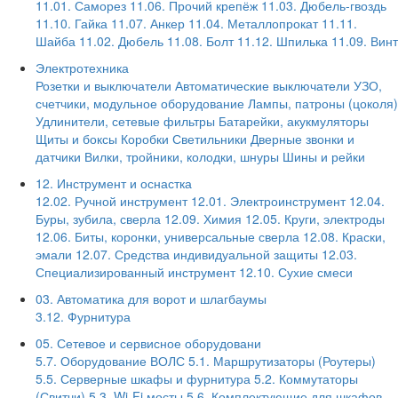
11.01. Саморез
11.06. Прочий крепёж
11.03. Дюбель-гвоздь
11.10. Гайка
11.07. Анкер
11.04. Металлопрокат
11.11.
Шайба
11.02. Дюбель
11.08. Болт
11.12. Шпилька
11.09. Винт
Электротехника
Розетки и выключатели
Автоматические выключатели
УЗО,
счетчики, модульное оборудование
Лампы, патроны (цоколя)
Удлинители, сетевые фильтры
Батарейки, акукмуляторы
Щиты и боксы
Коробки
Светильники
Дверные звонки и
датчики
Вилки, тройники, колодки, шнуры
Шины и рейки
12. Инструмент и оснастка
12.02. Ручной инструмент
12.01. Электроинструмент
12.04.
Буры, зубила, сверла
12.09. Химия
12.05. Круги, электроды
12.06. Биты, коронки, универсальные сверла
12.08. Краски,
эмали
12.07. Средства индивидуальной защиты
12.03.
Специализированный инструмент
12.10. Сухие смеси
03. Автоматика для ворот и шлагбаумы
3.12. Фурнитура
05. Сетевое и сервисное оборудовани
5.7. Оборудование ВОЛС
5.1. Маршрутизаторы (Роутеры)
5.5. Серверные шкафы и фурнитура
5.2. Коммутаторы
(Свитчи)
5.3. Wi-Fi мосты
5.6. Комплектующие для шкафов