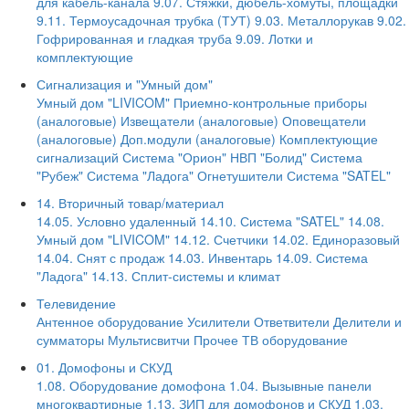
для кабель-канала
9.07. Стяжки, дюбель-хомуты, площадки
9.11. Термоусадочная трубка (ТУТ)
9.03. Металлорукав
9.02.
Гофрированная и гладкая труба
9.09. Лотки и
комплектующие
Сигнализация и "Умный дом"
Умный дом "LIVICOM"
Приемно-контрольные приборы
(аналоговые)
Извещатели (аналоговые)
Оповещатели
(аналоговые)
Доп.модули (аналоговые)
Комплектующие
сигнализаций
Система "Орион" НВП "Болид"
Система
"Рубеж"
Система "Ладога"
Огнетушители
Система "SATEL"
14. Вторичный товар/материал
14.05. Условно удаленный
14.10. Система "SATEL"
14.08.
Умный дом "LIVICOM"
14.12. Счетчики
14.02. Единоразовый
14.04. Снят с продаж
14.03. Инвентарь
14.09. Система
"Ладога"
14.13. Сплит-системы и климат
Телевидение
Антенное оборудование
Усилители
Ответвители
Делители и
сумматоры
Мультисвитчи
Прочее ТВ оборудование
01. Домофоны и СКУД
1.08. Оборудование домофона
1.04. Вызывные панели
многоквартирные
1.13. ЗИП для домофонов и СКУД
1.03.