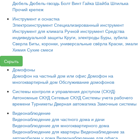
Дюбель
Дюбель-гвоздь
Болт
Винт
Гайка
Шайба
Шпилька
Прочий крепеж
Инструмент и оснастка
Электроинструмент
Специализированный инструмент
Инструмент для климата
Ручной инструмент
Средства
индивидуальной защиты
Круги, электроды
Буры, зубила
Сверла
Биты, коронки, универсальные свёрла
Краски, эмали
Химия
Сухие смеси
Скрыть
Домофоны
Домофон на частный дом или офис
Домофон на
многоквартирный дом
Обслуживание домофонов
Системы контроля и управления доступом (СКУД)
Автономные СКУД
Сетевые СКУД
Системы учета рабочего
времени
Турникеты
Дверная автоматика
Замочные системы
Видеонаблюдение
Видеонаблюдение для частного дома и дачи
Видеонаблюдение для многоквартирного дома
Видеонаблюдение для квартиры
Видеонаблюдение за
автомобилем у дома
Видеонаблюдение для офиса