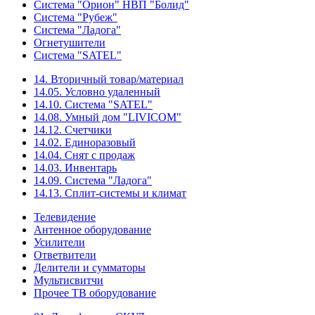
Система "Орион" НВП "Болид"
Система "Рубеж"
Система "Ладога"
Огнетушители
Система "SATEL"
14. Вторичный товар/материал
14.05. Условно удаленный
14.10. Система "SATEL"
14.08. Умный дом "LIVICOM"
14.12. Счетчики
14.02. Единоразовый
14.04. Снят с продаж
14.03. Инвентарь
14.09. Система "Ладога"
14.13. Сплит-системы и климат
Телевидение
Антенное оборудование
Усилители
Ответвители
Делители и сумматоры
Мультисвитчи
Прочее ТВ оборудование