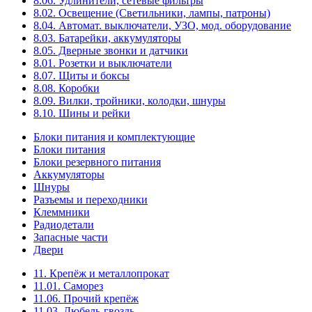
8.06. Удлинители, сетевые фильтры
8.02. Освещение (Светильники, лампы, патроны)
8.04. Автомат. выключатели, УЗО, мод. оборудование
8.03. Батарейки, аккумуляторы
8.05. Дверные звонки и датчики
8.01. Розетки и выключатели
8.07. Щиты и боксы
8.08. Коробки
8.09. Вилки, тройники, колодки, шнуры
8.10. Шины и рейки
Блоки питания и комплектующие
Блоки питания
Блоки резервного питания
Аккумуляторы
Шнуры
Разъемы и переходники
Клеммники
Радиодетали
Запасные части
Двери
11. Крепёж и металлопрокат
11.01. Саморез
11.06. Прочий крепёж
11.03. Дюбель-гвоздь