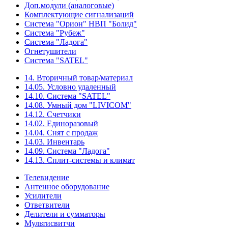
Доп.модули (аналоговые)
Комплектующие сигнализаций
Система "Орион" НВП "Болид"
Система "Рубеж"
Система "Ладога"
Огнетушители
Система "SATEL"
14. Вторичный товар/материал
14.05. Условно удаленный
14.10. Система "SATEL"
14.08. Умный дом "LIVICOM"
14.12. Счетчики
14.02. Единоразовый
14.04. Снят с продаж
14.03. Инвентарь
14.09. Система "Ладога"
14.13. Сплит-системы и климат
Телевидение
Антенное оборудование
Усилители
Ответвители
Делители и сумматоры
Мультисвитчи