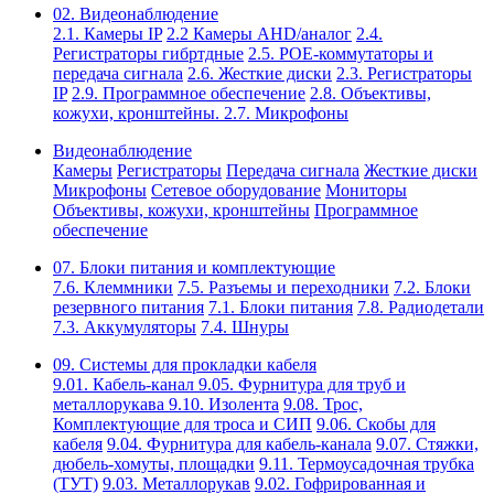
02. Видеонаблюдение
2.1. Камеры IP
2.2 Камеры AHD/аналог
2.4.
Регистраторы гибртдные
2.5. РОЕ-коммутаторы и
передача сигнала
2.6. Жесткие диски
2.3. Регистраторы
IP
2.9. Программное обеспечение
2.8. Объективы,
кожухи, кронштейны.
2.7. Микрофоны
Видеонаблюдение
Камеры
Регистраторы
Передача сигнала
Жесткие диски
Микрофоны
Сетевое оборудование
Мониторы
Объективы, кожухи, кронштейны
Программное
обеспечение
07. Блоки питания и комплектующие
7.6. Клеммники
7.5. Разъемы и переходники
7.2. Блоки
резервного питания
7.1. Блоки питания
7.8. Радиодетали
7.3. Аккумуляторы
7.4. Шнуры
09. Системы для прокладки кабеля
9.01. Кабель-канал
9.05. Фурнитура для труб и
металлорукава
9.10. Изолента
9.08. Трос,
Комплектующие для троса и СИП
9.06. Скобы для
кабеля
9.04. Фурнитура для кабель-канала
9.07. Стяжки,
дюбель-хомуты, площадки
9.11. Термоусадочная трубка
(ТУТ)
9.03. Металлорукав
9.02. Гофрированная и