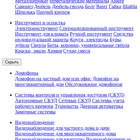
Металлопрокат
Неметалические материалы
Анкер
Саморез
Дюбель
Дюбель-гвоздь
Болт
Винт
Гайка
Шайба
Шпилька
Прочий крепеж
Инструмент и оснастка
Электроинструмент
Специализированный инструмент
Инструмент для климата
Ручной инструмент
Средства
индивидуальной защиты
Круги, электроды
Буры,
зубила
Сверла
Биты, коронки, универсальные свёрла
Краски, эмали
Химия
Сухие смеси
Скрыть
Домофоны
Домофон на частный дом или офис
Домофон на
многоквартирный дом
Обслуживание домофонов
Системы контроля и управления доступом (СКУД)
Автономные СКУД
Сетевые СКУД
Системы учета
рабочего времени
Турникеты
Дверная автоматика
Замочные системы
Видеонаблюдение
Видеонаблюдение для частного дома и дачи
Видеонаблюдение для многоквартирного дома
Видеонаблюдение для квартиры
Видеонаблюдение за