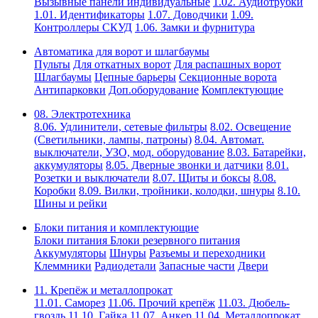
Вызывные панели индивидуальные
1.02. Аудиотрубки
1.01. Идентификаторы
1.07. Доводчики
1.09.
Контроллеры СКУД
1.06. Замки и фурнитура
Автоматика для ворот и шлагбаумы
Пульты
Для откатных ворот
Для распашных ворот
Шлагбаумы
Цепные барьеры
Секционные ворота
Антипарковки
Доп.оборудование
Комплектующие
08. Электротехника
8.06. Удлинители, сетевые фильтры
8.02. Освещение
(Светильники, лампы, патроны)
8.04. Автомат.
выключатели, УЗО, мод. оборудование
8.03. Батарейки,
аккумуляторы
8.05. Дверные звонки и датчики
8.01.
Розетки и выключатели
8.07. Щиты и боксы
8.08.
Коробки
8.09. Вилки, тройники, колодки, шнуры
8.10.
Шины и рейки
Блоки питания и комплектующие
Блоки питания
Блоки резервного питания
Аккумуляторы
Шнуры
Разъемы и переходники
Клеммники
Радиодетали
Запасные части
Двери
11. Крепёж и металлопрокат
11.01. Саморез
11.06. Прочий крепёж
11.03. Дюбель-
гвоздь
11.10. Гайка
11.07. Анкер
11.04. Металлопрокат