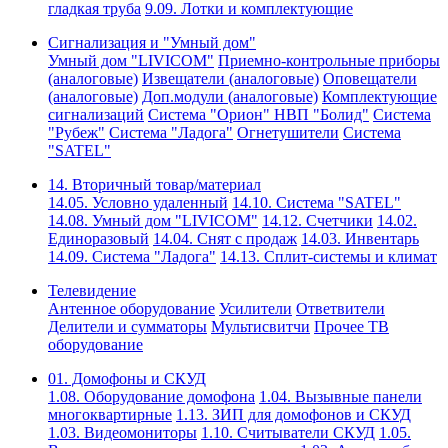
гладкая труба
9.09. Лотки и комплектующие
Сигнализация и "Умный дом"
Умный дом "LIVICOM"
Приемно-контрольные приборы
(аналоговые)
Извещатели (аналоговые)
Оповещатели
(аналоговые)
Доп.модули (аналоговые)
Комплектующие
сигнализаций
Система "Орион" НВП "Болид"
Система
"Рубеж"
Система "Ладога"
Огнетушители
Система
"SATEL"
14. Вторичный товар/материал
14.05. Условно удаленный
14.10. Система "SATEL"
14.08. Умный дом "LIVICOM"
14.12. Счетчики
14.02.
Единоразовый
14.04. Снят с продаж
14.03. Инвентарь
14.09. Система "Ладога"
14.13. Сплит-системы и климат
Телевидение
Антенное оборудование
Усилители
Ответвители
Делители и сумматоры
Мультисвитчи
Прочее ТВ
оборудование
01. Домофоны и СКУД
1.08. Оборудование домофона
1.04. Вызывные панели
многоквартирные
1.13. ЗИП для домофонов и СКУД
1.03. Видеомониторы
1.10. Считыватели СКУД
1.05.