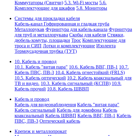
Коммутаторы (Свитчи)
5.3. Wi-Fi мосты
5.6.
Комплектующие для шкафов
5.8. Мониторы
Системы для прокладки кабеля
Кабель-канал
Гофрированная и гладкая труба
Металлорукав
Фурнитура для кабель-канала
Фурнитура
для труб и металлорукава
Скобы для кабеля
Стяжки,
дюбель-хомуты, площадки
Трос
Комплектующие для
троса и СИП
Лотки и комплектующие
Изолента
Термоусадочная трубка (ТУТ)
10. Кабель и провод
10.1. Кабель "витая пара"
10.6. Кабель ВВГ, ПВ-1
10.7.
Кабель ПВС, ПВ-3
10.4. Кабель огнестойкий (FRLS)
10.5. Кабель оптический
10.2. Кабель коаксиальный для
ТВ и видео.
10.3. Кабель сигнальный (КСПВ)
10.9.
Кабель прочий
10.8. Кабель ШВВП
Кабель и провод
Кабель для видеонаблюдения
Кабель "витая пара"
Кабель сигнальный
Кабель для домофона
Кабель
коаксиальный
Кабель ШВВП
Кабель ВВГ, ПВ-1
Кабель
ПВС, ПВ-3
Оптический кабель
Крепеж и металлопрокат