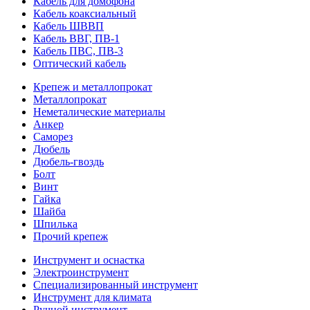
Кабель для домофона
Кабель коаксиальный
Кабель ШВВП
Кабель ВВГ, ПВ-1
Кабель ПВС, ПВ-3
Оптический кабель
Крепеж и металлопрокат
Металлопрокат
Неметалические материалы
Анкер
Саморез
Дюбель
Дюбель-гвоздь
Болт
Винт
Гайка
Шайба
Шпилька
Прочий крепеж
Инструмент и оснастка
Электроинструмент
Специализированный инструмент
Инструмент для климата
Ручной инструмент