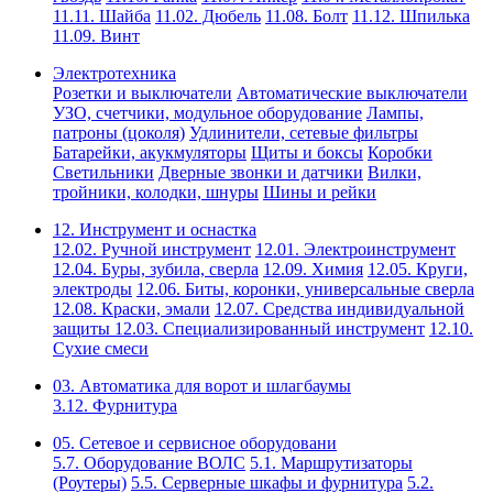
11.11. Шайба
11.02. Дюбель
11.08. Болт
11.12. Шпилька
11.09. Винт
Электротехника
Розетки и выключатели
Автоматические выключатели
УЗО, счетчики, модульное оборудование
Лампы,
патроны (цоколя)
Удлинители, сетевые фильтры
Батарейки, акукмуляторы
Щиты и боксы
Коробки
Светильники
Дверные звонки и датчики
Вилки,
тройники, колодки, шнуры
Шины и рейки
12. Инструмент и оснастка
12.02. Ручной инструмент
12.01. Электроинструмент
12.04. Буры, зубила, сверла
12.09. Химия
12.05. Круги,
электроды
12.06. Биты, коронки, универсальные сверла
12.08. Краски, эмали
12.07. Средства индивидуальной
защиты
12.03. Специализированный инструмент
12.10.
Сухие смеси
03. Автоматика для ворот и шлагбаумы
3.12. Фурнитура
05. Сетевое и сервисное оборудовани
5.7. Оборудование ВОЛС
5.1. Маршрутизаторы
(Роутеры)
5.5. Серверные шкафы и фурнитура
5.2.