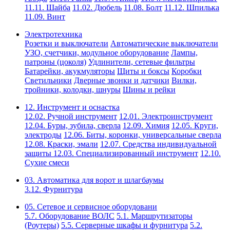
11.11. Шайба
11.02. Дюбель
11.08. Болт
11.12. Шпилька
11.09. Винт
Электротехника
Розетки и выключатели
Автоматические выключатели
УЗО, счетчики, модульное оборудование
Лампы,
патроны (цоколя)
Удлинители, сетевые фильтры
Батарейки, акукмуляторы
Щиты и боксы
Коробки
Светильники
Дверные звонки и датчики
Вилки,
тройники, колодки, шнуры
Шины и рейки
12. Инструмент и оснастка
12.02. Ручной инструмент
12.01. Электроинструмент
12.04. Буры, зубила, сверла
12.09. Химия
12.05. Круги,
электроды
12.06. Биты, коронки, универсальные сверла
12.08. Краски, эмали
12.07. Средства индивидуальной
защиты
12.03. Специализированный инструмент
12.10.
Сухие смеси
03. Автоматика для ворот и шлагбаумы
3.12. Фурнитура
05. Сетевое и сервисное оборудовани
5.7. Оборудование ВОЛС
5.1. Маршрутизаторы
(Роутеры)
5.5. Серверные шкафы и фурнитура
5.2.