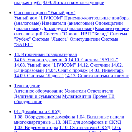
гладкая труба
9.09. Лотки и комплектующие
Сигнализация и "Умный дом"
Умный дом "LIVICOM"
Приемно-контрольные приборы
(аналоговые)
Извещатели (аналоговые)
Оповещатели
(аналоговые)
Доп.модули (аналоговые)
Комплектующие
сигнализаций
Система "Орион" НВП "Болид"
Система
"Рубеж"
Система "Ладога"
Огнетушители
Система
"SATEL"
14. Вторичный товар/материал
14.05. Условно удаленный
14.10. Система "SATEL"
14.08. Умный дом "LIVICOM"
14.12. Счетчики
14.02.
Единоразовый
14.04. Снят с продаж
14.03. Инвентарь
14.09. Система "Ладога"
14.13. Сплит-системы и климат
Телевидение
Антенное оборудование
Усилители
Ответвители
Делители и сумматоры
Мультисвитчи
Прочее ТВ
оборудование
01. Домофоны и СКУД
1.08. Оборудование домофона
1.04. Вызывные панели
многоквартирные
1.13. ЗИП для домофонов и СКУД
1.03. Видеомониторы
1.10. Считыватели СКУД
1.05.