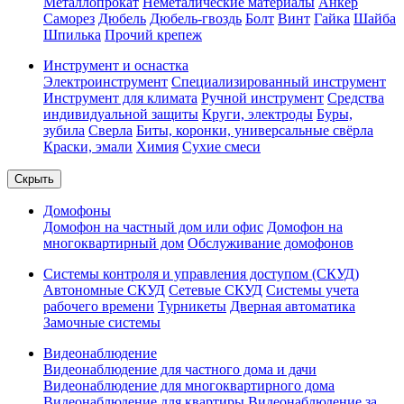
Металлопрокат
Неметалические материалы
Анкер
Саморез
Дюбель
Дюбель-гвоздь
Болт
Винт
Гайка
Шайба
Шпилька
Прочий крепеж
Инструмент и оснастка
Электроинструмент
Специализированный инструмент
Инструмент для климата
Ручной инструмент
Средства
индивидуальной защиты
Круги, электроды
Буры,
зубила
Сверла
Биты, коронки, универсальные свёрла
Краски, эмали
Химия
Сухие смеси
Скрыть
Домофоны
Домофон на частный дом или офис
Домофон на
многоквартирный дом
Обслуживание домофонов
Системы контроля и управления доступом (СКУД)
Автономные СКУД
Сетевые СКУД
Системы учета
рабочего времени
Турникеты
Дверная автоматика
Замочные системы
Видеонаблюдение
Видеонаблюдение для частного дома и дачи
Видеонаблюдение для многоквартирного дома
Видеонаблюдение для квартиры
Видеонаблюдение за