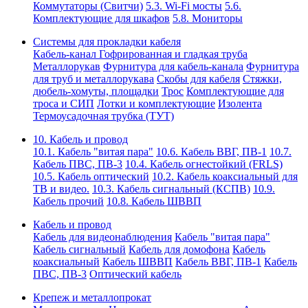
Коммутаторы (Свитчи)
5.3. Wi-Fi мосты
5.6.
Комплектующие для шкафов
5.8. Мониторы
Системы для прокладки кабеля
Кабель-канал
Гофрированная и гладкая труба
Металлорукав
Фурнитура для кабель-канала
Фурнитура
для труб и металлорукава
Скобы для кабеля
Стяжки,
дюбель-хомуты, площадки
Трос
Комплектующие для
троса и СИП
Лотки и комплектующие
Изолента
Термоусадочная трубка (ТУТ)
10. Кабель и провод
10.1. Кабель "витая пара"
10.6. Кабель ВВГ, ПВ-1
10.7.
Кабель ПВС, ПВ-3
10.4. Кабель огнестойкий (FRLS)
10.5. Кабель оптический
10.2. Кабель коаксиальный для
ТВ и видео.
10.3. Кабель сигнальный (КСПВ)
10.9.
Кабель прочий
10.8. Кабель ШВВП
Кабель и провод
Кабель для видеонаблюдения
Кабель "витая пара"
Кабель сигнальный
Кабель для домофона
Кабель
коаксиальный
Кабель ШВВП
Кабель ВВГ, ПВ-1
Кабель
ПВС, ПВ-3
Оптический кабель
Крепеж и металлопрокат