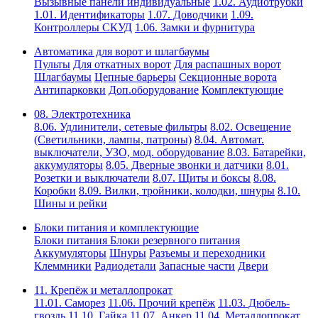
Вызывные панели индивидуальные
1.02. Аудиотрубки
1.01. Идентификаторы
1.07. Доводчики
1.09.
Контроллеры СКУД
1.06. Замки и фурнитура
Автоматика для ворот и шлагбаумы
Пульты
Для откатных ворот
Для распашных ворот
Шлагбаумы
Цепные барьеры
Секционные ворота
Антипарковки
Доп.оборудование
Комплектующие
08. Электротехника
8.06. Удлинители, сетевые фильтры
8.02. Освещение
(Светильники, лампы, патроны)
8.04. Автомат.
выключатели, УЗО, мод. оборудование
8.03. Батарейки,
аккумуляторы
8.05. Дверные звонки и датчики
8.01.
Розетки и выключатели
8.07. Щиты и боксы
8.08.
Коробки
8.09. Вилки, тройники, колодки, шнуры
8.10.
Шины и рейки
Блоки питания и комплектующие
Блоки питания
Блоки резервного питания
Аккумуляторы
Шнуры
Разъемы и переходники
Клеммники
Радиодетали
Запасные части
Двери
11. Крепёж и металлопрокат
11.01. Саморез
11.06. Прочий крепёж
11.03. Дюбель-
гвоздь
11.10. Гайка
11.07. Анкер
11.04. Металлопрокат