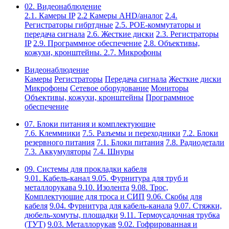
02. Видеонаблюдение
2.1. Камеры IP
2.2 Камеры AHD/аналог
2.4.
Регистраторы гибртдные
2.5. РОЕ-коммутаторы и
передача сигнала
2.6. Жесткие диски
2.3. Регистраторы
IP
2.9. Программное обеспечение
2.8. Объективы,
кожухи, кронштейны.
2.7. Микрофоны
Видеонаблюдение
Камеры
Регистраторы
Передача сигнала
Жесткие диски
Микрофоны
Сетевое оборудование
Мониторы
Объективы, кожухи, кронштейны
Программное
обеспечение
07. Блоки питания и комплектующие
7.6. Клеммники
7.5. Разъемы и переходники
7.2. Блоки
резервного питания
7.1. Блоки питания
7.8. Радиодетали
7.3. Аккумуляторы
7.4. Шнуры
09. Системы для прокладки кабеля
9.01. Кабель-канал
9.05. Фурнитура для труб и
металлорукава
9.10. Изолента
9.08. Трос,
Комплектующие для троса и СИП
9.06. Скобы для
кабеля
9.04. Фурнитура для кабель-канала
9.07. Стяжки,
дюбель-хомуты, площадки
9.11. Термоусадочная трубка
(ТУТ)
9.03. Металлорукав
9.02. Гофрированная и