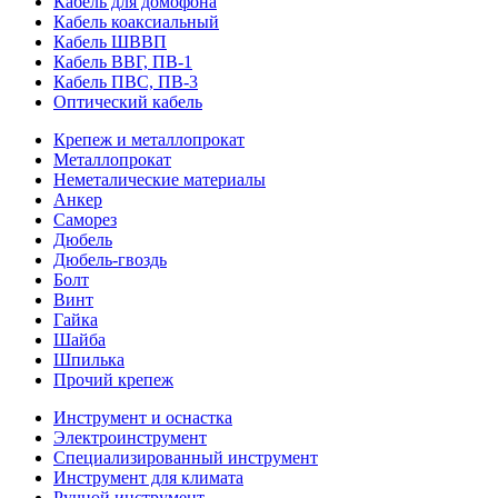
Кабель для домофона
Кабель коаксиальный
Кабель ШВВП
Кабель ВВГ, ПВ-1
Кабель ПВС, ПВ-3
Оптический кабель
Крепеж и металлопрокат
Металлопрокат
Неметалические материалы
Анкер
Саморез
Дюбель
Дюбель-гвоздь
Болт
Винт
Гайка
Шайба
Шпилька
Прочий крепеж
Инструмент и оснастка
Электроинструмент
Специализированный инструмент
Инструмент для климата
Ручной инструмент