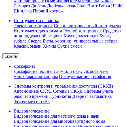
Металлопрокат
Неметалические материалы
Анкер
Саморез
Дюбель
Дюбель-гвоздь
Болт
Винт
Гайка
Шайба
Шпилька
Прочий крепеж
Инструмент и оснастка
Электроинструмент
Специализированный инструмент
Инструмент для климата
Ручной инструмент
Средства
индивидуальной защиты
Круги, электроды
Буры,
зубила
Сверла
Биты, коронки, универсальные свёрла
Краски, эмали
Химия
Сухие смеси
Скрыть
Домофоны
Домофон на частный дом или офис
Домофон на
многоквартирный дом
Обслуживание домофонов
Системы контроля и управления доступом (СКУД)
Автономные СКУД
Сетевые СКУД
Системы учета
рабочего времени
Турникеты
Дверная автоматика
Замочные системы
Видеонаблюдение
Видеонаблюдение для частного дома и дачи
Видеонаблюдение для многоквартирного дома
Видеонаблюдение для квартиры
Видеонаблюдение за