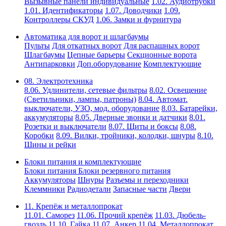
Вызывные панели индивидуальные
1.02. Аудиотрубки
1.01. Идентификаторы
1.07. Доводчики
1.09.
Контроллеры СКУД
1.06. Замки и фурнитура
Автоматика для ворот и шлагбаумы
Пульты
Для откатных ворот
Для распашных ворот
Шлагбаумы
Цепные барьеры
Секционные ворота
Антипарковки
Доп.оборудование
Комплектующие
08. Электротехника
8.06. Удлинители, сетевые фильтры
8.02. Освещение
(Светильники, лампы, патроны)
8.04. Автомат.
выключатели, УЗО, мод. оборудование
8.03. Батарейки,
аккумуляторы
8.05. Дверные звонки и датчики
8.01.
Розетки и выключатели
8.07. Щиты и боксы
8.08.
Коробки
8.09. Вилки, тройники, колодки, шнуры
8.10.
Шины и рейки
Блоки питания и комплектующие
Блоки питания
Блоки резервного питания
Аккумуляторы
Шнуры
Разъемы и переходники
Клеммники
Радиодетали
Запасные части
Двери
11. Крепёж и металлопрокат
11.01. Саморез
11.06. Прочий крепёж
11.03. Дюбель-
гвоздь
11.10. Гайка
11.07. Анкер
11.04. Металлопрокат