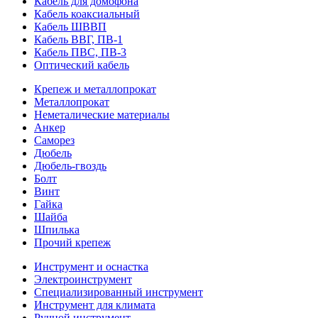
Кабель для домофона
Кабель коаксиальный
Кабель ШВВП
Кабель ВВГ, ПВ-1
Кабель ПВС, ПВ-3
Оптический кабель
Крепеж и металлопрокат
Металлопрокат
Неметалические материалы
Анкер
Саморез
Дюбель
Дюбель-гвоздь
Болт
Винт
Гайка
Шайба
Шпилька
Прочий крепеж
Инструмент и оснастка
Электроинструмент
Специализированный инструмент
Инструмент для климата
Ручной инструмент