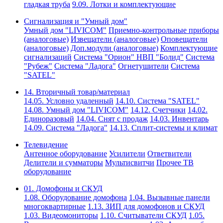
гладкая труба
9.09. Лотки и комплектующие
Сигнализация и "Умный дом"
Умный дом "LIVICOM"
Приемно-контрольные приборы
(аналоговые)
Извещатели (аналоговые)
Оповещатели
(аналоговые)
Доп.модули (аналоговые)
Комплектующие
сигнализаций
Система "Орион" НВП "Болид"
Система
"Рубеж"
Система "Ладога"
Огнетушители
Система
"SATEL"
14. Вторичный товар/материал
14.05. Условно удаленный
14.10. Система "SATEL"
14.08. Умный дом "LIVICOM"
14.12. Счетчики
14.02.
Единоразовый
14.04. Снят с продаж
14.03. Инвентарь
14.09. Система "Ладога"
14.13. Сплит-системы и климат
Телевидение
Антенное оборудование
Усилители
Ответвители
Делители и сумматоры
Мультисвитчи
Прочее ТВ
оборудование
01. Домофоны и СКУД
1.08. Оборудование домофона
1.04. Вызывные панели
многоквартирные
1.13. ЗИП для домофонов и СКУД
1.03. Видеомониторы
1.10. Считыватели СКУД
1.05.