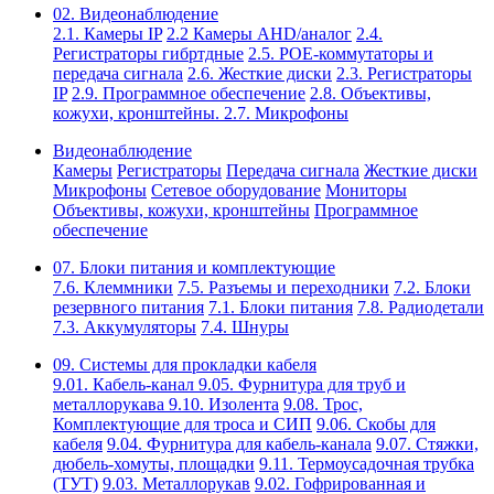
02. Видеонаблюдение
2.1. Камеры IP
2.2 Камеры AHD/аналог
2.4.
Регистраторы гибртдные
2.5. РОЕ-коммутаторы и
передача сигнала
2.6. Жесткие диски
2.3. Регистраторы
IP
2.9. Программное обеспечение
2.8. Объективы,
кожухи, кронштейны.
2.7. Микрофоны
Видеонаблюдение
Камеры
Регистраторы
Передача сигнала
Жесткие диски
Микрофоны
Сетевое оборудование
Мониторы
Объективы, кожухи, кронштейны
Программное
обеспечение
07. Блоки питания и комплектующие
7.6. Клеммники
7.5. Разъемы и переходники
7.2. Блоки
резервного питания
7.1. Блоки питания
7.8. Радиодетали
7.3. Аккумуляторы
7.4. Шнуры
09. Системы для прокладки кабеля
9.01. Кабель-канал
9.05. Фурнитура для труб и
металлорукава
9.10. Изолента
9.08. Трос,
Комплектующие для троса и СИП
9.06. Скобы для
кабеля
9.04. Фурнитура для кабель-канала
9.07. Стяжки,
дюбель-хомуты, площадки
9.11. Термоусадочная трубка
(ТУТ)
9.03. Металлорукав
9.02. Гофрированная и