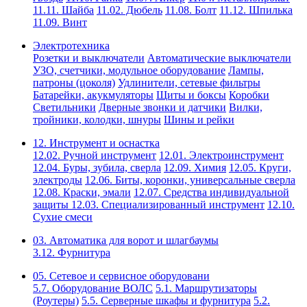
11.11. Шайба
11.02. Дюбель
11.08. Болт
11.12. Шпилька
11.09. Винт
Электротехника
Розетки и выключатели
Автоматические выключатели
УЗО, счетчики, модульное оборудование
Лампы,
патроны (цоколя)
Удлинители, сетевые фильтры
Батарейки, акукмуляторы
Щиты и боксы
Коробки
Светильники
Дверные звонки и датчики
Вилки,
тройники, колодки, шнуры
Шины и рейки
12. Инструмент и оснастка
12.02. Ручной инструмент
12.01. Электроинструмент
12.04. Буры, зубила, сверла
12.09. Химия
12.05. Круги,
электроды
12.06. Биты, коронки, универсальные сверла
12.08. Краски, эмали
12.07. Средства индивидуальной
защиты
12.03. Специализированный инструмент
12.10.
Сухие смеси
03. Автоматика для ворот и шлагбаумы
3.12. Фурнитура
05. Сетевое и сервисное оборудовани
5.7. Оборудование ВОЛС
5.1. Маршрутизаторы
(Роутеры)
5.5. Серверные шкафы и фурнитура
5.2.