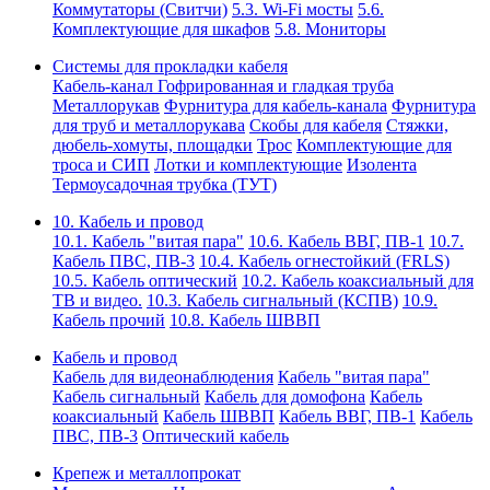
Коммутаторы (Свитчи)
5.3. Wi-Fi мосты
5.6.
Комплектующие для шкафов
5.8. Мониторы
Системы для прокладки кабеля
Кабель-канал
Гофрированная и гладкая труба
Металлорукав
Фурнитура для кабель-канала
Фурнитура
для труб и металлорукава
Скобы для кабеля
Стяжки,
дюбель-хомуты, площадки
Трос
Комплектующие для
троса и СИП
Лотки и комплектующие
Изолента
Термоусадочная трубка (ТУТ)
10. Кабель и провод
10.1. Кабель "витая пара"
10.6. Кабель ВВГ, ПВ-1
10.7.
Кабель ПВС, ПВ-3
10.4. Кабель огнестойкий (FRLS)
10.5. Кабель оптический
10.2. Кабель коаксиальный для
ТВ и видео.
10.3. Кабель сигнальный (КСПВ)
10.9.
Кабель прочий
10.8. Кабель ШВВП
Кабель и провод
Кабель для видеонаблюдения
Кабель "витая пара"
Кабель сигнальный
Кабель для домофона
Кабель
коаксиальный
Кабель ШВВП
Кабель ВВГ, ПВ-1
Кабель
ПВС, ПВ-3
Оптический кабель
Крепеж и металлопрокат