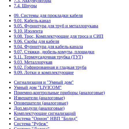
7.3. Аккумуляторы
7.4. Шнуры
09. Системы для прокладки кабеля
9.01. Кабель-канал
9.05. Фурнитура для труб и металлорукава
9.10. Изолента
9.08. Трос, Комплектующие для троса и СИП
9.06. Скобы для кабеля
9.04. Фурнитура для кабель-канала
9.07. Стяжки, дюбель-хомуты, площадки
9.11. Термоусадочная трубка (ТУТ)
9.03. Металлорукав
9.02. Гофрированная и гладкая труба
9.09. Лотки и комплектующие
Сигнализация и "Умный дом"
Умный дом "LIVICOM"
Приемно-контрольные приборы (аналоговые)
Извещатели (аналоговые)
Оповещатели (аналоговые)
Доп.модули (аналоговые)
Комплектующие сигнализаций
Система "Орион" НВП "Болид"
Система "Рубеж"
Система "Ладога"