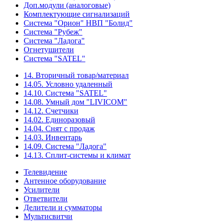
Доп.модули (аналоговые)
Комплектующие сигнализаций
Система "Орион" НВП "Болид"
Система "Рубеж"
Система "Ладога"
Огнетушители
Система "SATEL"
14. Вторичный товар/материал
14.05. Условно удаленный
14.10. Система "SATEL"
14.08. Умный дом "LIVICOM"
14.12. Счетчики
14.02. Единоразовый
14.04. Снят с продаж
14.03. Инвентарь
14.09. Система "Ладога"
14.13. Сплит-системы и климат
Телевидение
Антенное оборудование
Усилители
Ответвители
Делители и сумматоры
Мультисвитчи