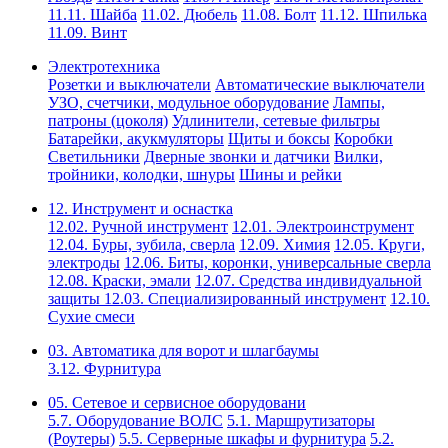
11.11. Шайба
11.02. Дюбель
11.08. Болт
11.12. Шпилька
11.09. Винт
Электротехника
Розетки и выключатели
Автоматические выключатели
УЗО, счетчики, модульное оборудование
Лампы,
патроны (цоколя)
Удлинители, сетевые фильтры
Батарейки, акукмуляторы
Щиты и боксы
Коробки
Светильники
Дверные звонки и датчики
Вилки,
тройники, колодки, шнуры
Шины и рейки
12. Инструмент и оснастка
12.02. Ручной инструмент
12.01. Электроинструмент
12.04. Буры, зубила, сверла
12.09. Химия
12.05. Круги,
электроды
12.06. Биты, коронки, универсальные сверла
12.08. Краски, эмали
12.07. Средства индивидуальной
защиты
12.03. Специализированный инструмент
12.10.
Сухие смеси
03. Автоматика для ворот и шлагбаумы
3.12. Фурнитура
05. Сетевое и сервисное оборудовани
5.7. Оборудование ВОЛС
5.1. Маршрутизаторы
(Роутеры)
5.5. Серверные шкафы и фурнитура
5.2.