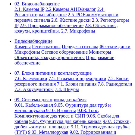
02. Видеонаблюдение
2.1. Камеры IP
2.2 Камеры AHD/аналог
2.4.
Регистраторы гибртдные
2.5. РОЕ-коммутаторы и
передача сигнала
2.6. Жесткие диски
2.3. Регистраторы
IP
2.9. Программное обеспечение
2.8. Объективы,
кожухи, кронштейны.
2.7. Микрофоны
Видеонаблюдение
Камеры
Регистраторы
Передача сигнала
Жесткие диски
Микрофоны
Сетевое оборудование
Мониторы
Объективы, кожухи, кронштейны
Программное
обеспечение
07. Блоки питания и комплектующие
7.6. Клеммники
7.5. Разъемы и переходники
7.2. Блоки
резервного питания
7.1. Блоки питания
7.8. Радиодетали
7.3. Аккумуляторы
7.4. Шнуры
09. Системы для прокладки кабеля
9.01. Кабель-канал
9.05. Фурнитура для труб и
металлорукава
9.10. Изолента
9.08. Трос,
Комплектующие для троса и СИП
9.06. Скобы для
кабеля
9.04. Фурнитура для кабель-канала
9.07. Стяжки,
дюбель-хомуты, площадки
9.11. Термоусадочная трубка
(ТУТ)
9.03. Металлорукав
9.02. Гофрированная и