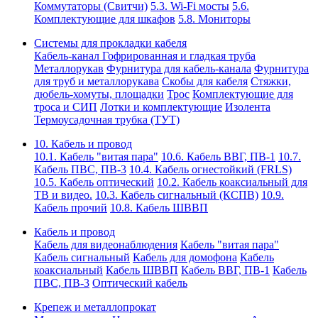
Коммутаторы (Свитчи)
5.3. Wi-Fi мосты
5.6.
Комплектующие для шкафов
5.8. Мониторы
Системы для прокладки кабеля
Кабель-канал
Гофрированная и гладкая труба
Металлорукав
Фурнитура для кабель-канала
Фурнитура
для труб и металлорукава
Скобы для кабеля
Стяжки,
дюбель-хомуты, площадки
Трос
Комплектующие для
троса и СИП
Лотки и комплектующие
Изолента
Термоусадочная трубка (ТУТ)
10. Кабель и провод
10.1. Кабель "витая пара"
10.6. Кабель ВВГ, ПВ-1
10.7.
Кабель ПВС, ПВ-3
10.4. Кабель огнестойкий (FRLS)
10.5. Кабель оптический
10.2. Кабель коаксиальный для
ТВ и видео.
10.3. Кабель сигнальный (КСПВ)
10.9.
Кабель прочий
10.8. Кабель ШВВП
Кабель и провод
Кабель для видеонаблюдения
Кабель "витая пара"
Кабель сигнальный
Кабель для домофона
Кабель
коаксиальный
Кабель ШВВП
Кабель ВВГ, ПВ-1
Кабель
ПВС, ПВ-3
Оптический кабель
Крепеж и металлопрокат