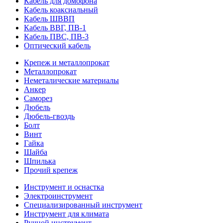
Кабель для домофона
Кабель коаксиальный
Кабель ШВВП
Кабель ВВГ, ПВ-1
Кабель ПВС, ПВ-3
Оптический кабель
Крепеж и металлопрокат
Металлопрокат
Неметалические материалы
Анкер
Саморез
Дюбель
Дюбель-гвоздь
Болт
Винт
Гайка
Шайба
Шпилька
Прочий крепеж
Инструмент и оснастка
Электроинструмент
Специализированный инструмент
Инструмент для климата
Ручной инструмент