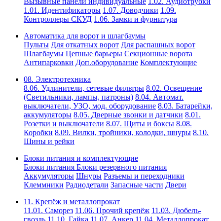
Вызывные панели индивидуальные
1.02. Аудиотрубки
1.01. Идентификаторы
1.07. Доводчики
1.09.
Контроллеры СКУД
1.06. Замки и фурнитура
Автоматика для ворот и шлагбаумы
Пульты
Для откатных ворот
Для распашных ворот
Шлагбаумы
Цепные барьеры
Секционные ворота
Антипарковки
Доп.оборудование
Комплектующие
08. Электротехника
8.06. Удлинители, сетевые фильтры
8.02. Освещение
(Светильники, лампы, патроны)
8.04. Автомат.
выключатели, УЗО, мод. оборудование
8.03. Батарейки,
аккумуляторы
8.05. Дверные звонки и датчики
8.01.
Розетки и выключатели
8.07. Щиты и боксы
8.08.
Коробки
8.09. Вилки, тройники, колодки, шнуры
8.10.
Шины и рейки
Блоки питания и комплектующие
Блоки питания
Блоки резервного питания
Аккумуляторы
Шнуры
Разъемы и переходники
Клеммники
Радиодетали
Запасные части
Двери
11. Крепёж и металлопрокат
11.01. Саморез
11.06. Прочий крепёж
11.03. Дюбель-
гвоздь
11.10. Гайка
11.07. Анкер
11.04. Металлопрокат