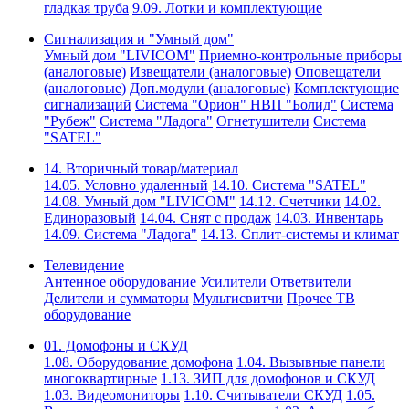
гладкая труба
9.09. Лотки и комплектующие
Сигнализация и "Умный дом"
Умный дом "LIVICOM"
Приемно-контрольные приборы
(аналоговые)
Извещатели (аналоговые)
Оповещатели
(аналоговые)
Доп.модули (аналоговые)
Комплектующие
сигнализаций
Система "Орион" НВП "Болид"
Система
"Рубеж"
Система "Ладога"
Огнетушители
Система
"SATEL"
14. Вторичный товар/материал
14.05. Условно удаленный
14.10. Система "SATEL"
14.08. Умный дом "LIVICOM"
14.12. Счетчики
14.02.
Единоразовый
14.04. Снят с продаж
14.03. Инвентарь
14.09. Система "Ладога"
14.13. Сплит-системы и климат
Телевидение
Антенное оборудование
Усилители
Ответвители
Делители и сумматоры
Мультисвитчи
Прочее ТВ
оборудование
01. Домофоны и СКУД
1.08. Оборудование домофона
1.04. Вызывные панели
многоквартирные
1.13. ЗИП для домофонов и СКУД
1.03. Видеомониторы
1.10. Считыватели СКУД
1.05.