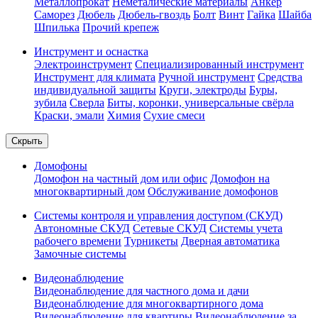
Металлопрокат
Неметалические материалы
Анкер
Саморез
Дюбель
Дюбель-гвоздь
Болт
Винт
Гайка
Шайба
Шпилька
Прочий крепеж
Инструмент и оснастка
Электроинструмент
Специализированный инструмент
Инструмент для климата
Ручной инструмент
Средства
индивидуальной защиты
Круги, электроды
Буры,
зубила
Сверла
Биты, коронки, универсальные свёрла
Краски, эмали
Химия
Сухие смеси
Скрыть
Домофоны
Домофон на частный дом или офис
Домофон на
многоквартирный дом
Обслуживание домофонов
Системы контроля и управления доступом (СКУД)
Автономные СКУД
Сетевые СКУД
Системы учета
рабочего времени
Турникеты
Дверная автоматика
Замочные системы
Видеонаблюдение
Видеонаблюдение для частного дома и дачи
Видеонаблюдение для многоквартирного дома
Видеонаблюдение для квартиры
Видеонаблюдение за