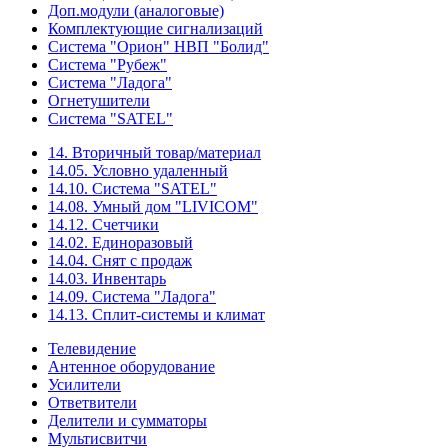
Доп.модули (аналоговые)
Комплектующие сигнализаций
Система "Орион" НВП "Болид"
Система "Рубеж"
Система "Ладога"
Огнетушители
Система "SATEL"
14. Вторичный товар/материал
14.05. Условно удаленный
14.10. Система "SATEL"
14.08. Умный дом "LIVICOM"
14.12. Счетчики
14.02. Единоразовый
14.04. Снят с продаж
14.03. Инвентарь
14.09. Система "Ладога"
14.13. Сплит-системы и климат
Телевидение
Антенное оборудование
Усилители
Ответвители
Делители и сумматоры
Мультисвитчи