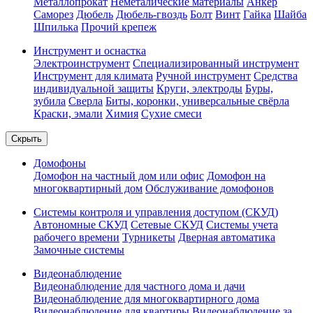
Металлопрокат
Неметалические материалы
Анкер
Саморез
Дюбель
Дюбель-гвоздь
Болт
Винт
Гайка
Шайба
Шпилька
Прочий крепеж
Инструмент и оснастка
Электроинструмент
Специализированный инструмент
Инструмент для климата
Ручной инструмент
Средства
индивидуальной защиты
Круги, электроды
Буры,
зубила
Сверла
Биты, коронки, универсальные свёрла
Краски, эмали
Химия
Сухие смеси
Скрыть
Домофоны
Домофон на частный дом или офис
Домофон на
многоквартирный дом
Обслуживание домофонов
Системы контроля и управления доступом (СКУД)
Автономные СКУД
Сетевые СКУД
Системы учета
рабочего времени
Турникеты
Дверная автоматика
Замочные системы
Видеонаблюдение
Видеонаблюдение для частного дома и дачи
Видеонаблюдение для многоквартирного дома
Видеонаблюдение для квартиры
Видеонаблюдение за