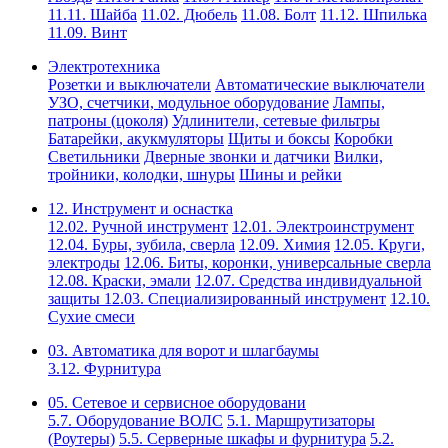
11.11. Шайба
11.02. Дюбель
11.08. Болт
11.12. Шпилька
11.09. Винт
Электротехника
Розетки и выключатели
Автоматические выключатели
УЗО, счетчики, модульное оборудование
Лампы,
патроны (цоколя)
Удлинители, сетевые фильтры
Батарейки, акукмуляторы
Щиты и боксы
Коробки
Светильники
Дверные звонки и датчики
Вилки,
тройники, колодки, шнуры
Шины и рейки
12. Инструмент и оснастка
12.02. Ручной инструмент
12.01. Электроинструмент
12.04. Буры, зубила, сверла
12.09. Химия
12.05. Круги,
электроды
12.06. Биты, коронки, универсальные сверла
12.08. Краски, эмали
12.07. Средства индивидуальной
защиты
12.03. Специализированный инструмент
12.10.
Сухие смеси
03. Автоматика для ворот и шлагбаумы
3.12. Фурнитура
05. Сетевое и сервисное оборудовани
5.7. Оборудование ВОЛС
5.1. Маршрутизаторы
(Роутеры)
5.5. Серверные шкафы и фурнитура
5.2.