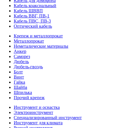
Кабель для домофона
Кабель коаксиальный
Кабель ШВВП
Кабель ВВГ, ПВ-1
Кабель ПВС, ПВ-3
Оптический кабель
Крепеж и металлопрокат
Металлопрокат
Неметалические материалы
Анкер
Саморез
Дюбель
Дюбель-гвоздь
Болт
Винт
Гайка
Шайба
Шпилька
Прочий крепеж
Инструмент и оснастка
Электроинструмент
Специализированный инструмент
Инструмент для климата
Ручной инструмент