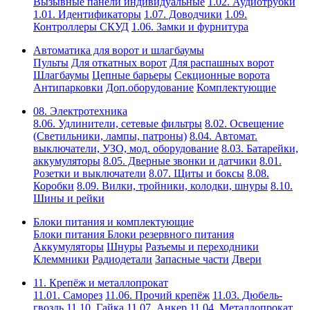
Вызывные панели индивидуальные
1.02. Аудиотрубки
1.01. Идентификаторы
1.07. Доводчики
1.09.
Контроллеры СКУД
1.06. Замки и фурнитура
Автоматика для ворот и шлагбаумы
Пульты
Для откатных ворот
Для распашных ворот
Шлагбаумы
Цепные барьеры
Секционные ворота
Антипарковки
Доп.оборудование
Комплектующие
08. Электротехника
8.06. Удлинители, сетевые фильтры
8.02. Освещение
(Светильники, лампы, патроны)
8.04. Автомат.
выключатели, УЗО, мод. оборудование
8.03. Батарейки,
аккумуляторы
8.05. Дверные звонки и датчики
8.01.
Розетки и выключатели
8.07. Щиты и боксы
8.08.
Коробки
8.09. Вилки, тройники, колодки, шнуры
8.10.
Шины и рейки
Блоки питания и комплектующие
Блоки питания
Блоки резервного питания
Аккумуляторы
Шнуры
Разъемы и переходники
Клеммники
Радиодетали
Запасные части
Двери
11. Крепёж и металлопрокат
11.01. Саморез
11.06. Прочий крепёж
11.03. Дюбель-
гвоздь
11.10. Гайка
11.07. Анкер
11.04. Металлопрокат