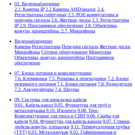
02. Видеонаблюдение
2.1. Камеры IP
2.2 Камеры AHD/аналог
2.4.
Регистраторы гибртдные
2.5. РОЕ-коммутаторы и
передача сигнала
2.6. Жесткие диски
2.3. Регистраторы
IP
2.9. Программное обеспечение
2.8. Объективы,
кожухи, кронштейны.
2.7. Микрофоны
Видеонаблюдение
Камеры
Регистраторы
Передача сигнала
Жесткие диски
Микрофоны
Сетевое оборудование
Мониторы
Объективы, кожухи, кронштейны
Программное
обеспечение
07. Блоки питания и комплектующие
7.6. Клеммники
7.5. Разъемы и переходники
7.2. Блоки
резервного питания
7.1. Блоки питания
7.8. Радиодетали
7.3. Аккумуляторы
7.4. Шнуры
09. Системы для прокладки кабеля
9.01. Кабель-канал
9.05. Фурнитура для труб и
металлорукава
9.10. Изолента
9.08. Трос,
Комплектующие для троса и СИП
9.06. Скобы для
кабеля
9.04. Фурнитура для кабель-канала
9.07. Стяжки,
дюбель-хомуты, площадки
9.11. Термоусадочная трубка
(ТУТ)
9.03. Металлорукав
9.02. Гофрированная и