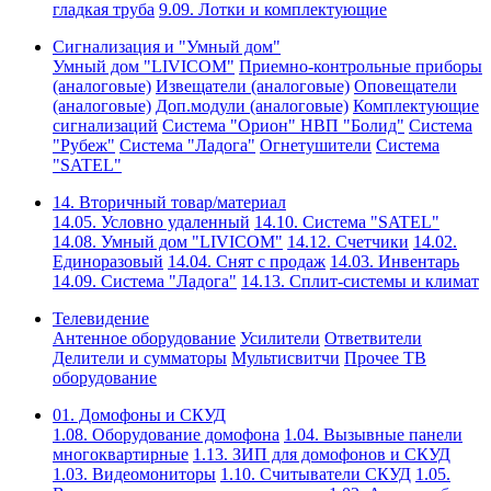
гладкая труба
9.09. Лотки и комплектующие
Сигнализация и "Умный дом"
Умный дом "LIVICOM"
Приемно-контрольные приборы
(аналоговые)
Извещатели (аналоговые)
Оповещатели
(аналоговые)
Доп.модули (аналоговые)
Комплектующие
сигнализаций
Система "Орион" НВП "Болид"
Система
"Рубеж"
Система "Ладога"
Огнетушители
Система
"SATEL"
14. Вторичный товар/материал
14.05. Условно удаленный
14.10. Система "SATEL"
14.08. Умный дом "LIVICOM"
14.12. Счетчики
14.02.
Единоразовый
14.04. Снят с продаж
14.03. Инвентарь
14.09. Система "Ладога"
14.13. Сплит-системы и климат
Телевидение
Антенное оборудование
Усилители
Ответвители
Делители и сумматоры
Мультисвитчи
Прочее ТВ
оборудование
01. Домофоны и СКУД
1.08. Оборудование домофона
1.04. Вызывные панели
многоквартирные
1.13. ЗИП для домофонов и СКУД
1.03. Видеомониторы
1.10. Считыватели СКУД
1.05.