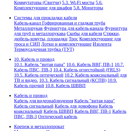
Коммутаторы (Свитчи)
5.3. Wi-Fi мосты
5.6.
Комплектующие для шкафов
5.8. Мониторы
Системы для прокладки кабеля
Кабель-канал
Гофрированная и гладкая труба
Металлорукав
Фурнитура для кабель-канала
Фурнитура
для труб и металлорукава
Скобы для кабеля
Стяжки,
дюбель-хомуты, площадки
Трос
Комплектующие для
троса и СИП
Лотки и комплектующие
Изолента
Термоусадочная трубка (ТУТ)
10. Кабель и провод
10.1. Кабель "витая пара"
10.6. Кабель ВВГ, ПВ-1
10.7.
Кабель ПВС, ПВ-3
10.4. Кабель огнестойкий (FRLS)
10.5. Кабель оптический
10.2. Кабель коаксиальный для
ТВ и видео.
10.3. Кабель сигнальный (КСПВ)
10.9.
Кабель прочий
10.8. Кабель ШВВП
Кабель и провод
Кабель для видеонаблюдения
Кабель "витая пара"
Кабель сигнальный
Кабель для домофона
Кабель
коаксиальный
Кабель ШВВП
Кабель ВВГ, ПВ-1
Кабель
ПВС, ПВ-3
Оптический кабель
Крепеж и металлопрокат