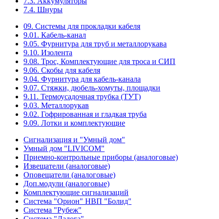
7.3. Аккумуляторы
7.4. Шнуры
09. Системы для прокладки кабеля
9.01. Кабель-канал
9.05. Фурнитура для труб и металлорукава
9.10. Изолента
9.08. Трос, Комплектующие для троса и СИП
9.06. Скобы для кабеля
9.04. Фурнитура для кабель-канала
9.07. Стяжки, дюбель-хомуты, площадки
9.11. Термоусадочная трубка (ТУТ)
9.03. Металлорукав
9.02. Гофрированная и гладкая труба
9.09. Лотки и комплектующие
Сигнализация и "Умный дом"
Умный дом "LIVICOM"
Приемно-контрольные приборы (аналоговые)
Извещатели (аналоговые)
Оповещатели (аналоговые)
Доп.модули (аналоговые)
Комплектующие сигнализаций
Система "Орион" НВП "Болид"
Система "Рубеж"
Система "Ладога"