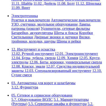
11.11. Шайба
11.02. Дюбель
11.08. Болт
11.12. Шпилька
11.09. Винт
Электротехника
Розетки и выключатели
Автоматические выключатели
УЗО, счетчики, модульное оборудование
Лампы,
патроны (цоколя)
Удлинители, сетевые фильтры
Батарейки, акукмуляторы
Щиты и боксы
Коробки
Светильники
Дверные звонки и датчики
Вилки,
тройники, колодки, шнуры
Шины и рейки
12. Инструмент и оснастка
12.02. Ручной инструмент
12.01. Электроинструмент
12.04. Буры, зубила, сверла
12.09. Химия
12.05. Круги,
электроды
12.06. Биты, коронки, универсальные сверла
12.08. Краски, эмали
12.07. Средства индивидуальной
защиты
12.03. Специализированный инструмент
12.10.
Сухие смеси
03. Автоматика для ворот и шлагбаумы
3.12. Фурнитура
05. Сетевое и сервисное оборудовани
5.7. Оборудование ВОЛС
5.1. Маршрутизаторы
(Роутеры)
5.5. Серверные шкафы и фурнитура
5.2.