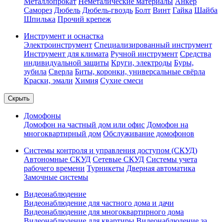
Металлопрокат
Неметалические материалы
Анкер
Саморез
Дюбель
Дюбель-гвоздь
Болт
Винт
Гайка
Шайба
Шпилька
Прочий крепеж
Инструмент и оснастка
Электроинструмент
Специализированный инструмент
Инструмент для климата
Ручной инструмент
Средства
индивидуальной защиты
Круги, электроды
Буры,
зубила
Сверла
Биты, коронки, универсальные свёрла
Краски, эмали
Химия
Сухие смеси
Скрыть
Домофоны
Домофон на частный дом или офис
Домофон на
многоквартирный дом
Обслуживание домофонов
Системы контроля и управления доступом (СКУД)
Автономные СКУД
Сетевые СКУД
Системы учета
рабочего времени
Турникеты
Дверная автоматика
Замочные системы
Видеонаблюдение
Видеонаблюдение для частного дома и дачи
Видеонаблюдение для многоквартирного дома
Видеонаблюдение для квартиры
Видеонаблюдение за