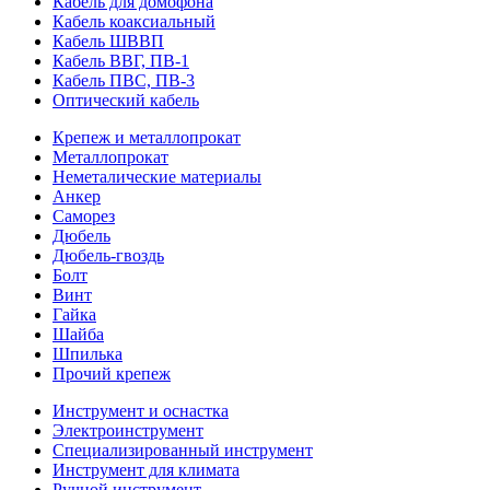
Кабель для домофона
Кабель коаксиальный
Кабель ШВВП
Кабель ВВГ, ПВ-1
Кабель ПВС, ПВ-3
Оптический кабель
Крепеж и металлопрокат
Металлопрокат
Неметалические материалы
Анкер
Саморез
Дюбель
Дюбель-гвоздь
Болт
Винт
Гайка
Шайба
Шпилька
Прочий крепеж
Инструмент и оснастка
Электроинструмент
Специализированный инструмент
Инструмент для климата
Ручной инструмент