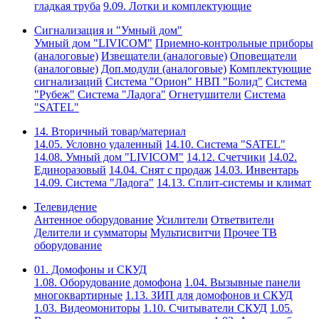
гладкая труба
9.09. Лотки и комплектующие
Сигнализация и "Умный дом"
Умный дом "LIVICOM"
Приемно-контрольные приборы
(аналоговые)
Извещатели (аналоговые)
Оповещатели
(аналоговые)
Доп.модули (аналоговые)
Комплектующие
сигнализаций
Система "Орион" НВП "Болид"
Система
"Рубеж"
Система "Ладога"
Огнетушители
Система
"SATEL"
14. Вторичный товар/материал
14.05. Условно удаленный
14.10. Система "SATEL"
14.08. Умный дом "LIVICOM"
14.12. Счетчики
14.02.
Единоразовый
14.04. Снят с продаж
14.03. Инвентарь
14.09. Система "Ладога"
14.13. Сплит-системы и климат
Телевидение
Антенное оборудование
Усилители
Ответвители
Делители и сумматоры
Мультисвитчи
Прочее ТВ
оборудование
01. Домофоны и СКУД
1.08. Оборудование домофона
1.04. Вызывные панели
многоквартирные
1.13. ЗИП для домофонов и СКУД
1.03. Видеомониторы
1.10. Считыватели СКУД
1.05.