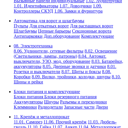
Вызывные панели индивидуальные
1.02. Аудиотрубки
1.01. Идентификаторы
1.07. Доводчики
1.09.
Контроллеры СКУД
1.06. Замки и фурнитура
Автоматика для ворот и шлагбаумы
Пульты
Для откатных ворот
Для распашных ворот
Шлагбаумы
Цепные барьеры
Секционные ворота
Антипарковки
Доп.оборудование
Комплектующие
08. Электротехника
8.06. Удлинители, сетевые фильтры
8.02. Освещение
(Светильники, лампы, патроны)
8.04. Автомат.
выключатели, УЗО, мод. оборудование
8.03. Батарейки,
аккумуляторы
8.05. Дверные звонки и датчики
8.01.
Розетки и выключатели
8.07. Щиты и боксы
8.08.
Коробки
8.09. Вилки, тройники, колодки, шнуры
8.10.
Шины и рейки
Блоки питания и комплектующие
Блоки питания
Блоки резервного питания
Аккумуляторы
Шнуры
Разъемы и переходники
Клеммники
Радиодетали
Запасные части
Двери
11. Крепёж и металлопрокат
11.01. Саморез
11.06. Прочий крепёж
11.03. Дюбель-
гвоздь
11.10. Гайка
11.07. Анкер
11.04. Металлопрокат