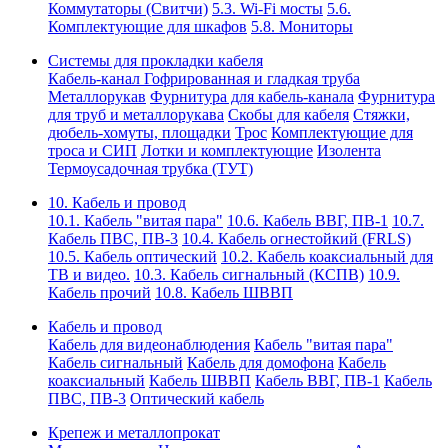
Коммутаторы (Свитчи)
5.3. Wi-Fi мосты
5.6.
Комплектующие для шкафов
5.8. Мониторы
Системы для прокладки кабеля
Кабель-канал
Гофрированная и гладкая труба
Металлорукав
Фурнитура для кабель-канала
Фурнитура
для труб и металлорукава
Скобы для кабеля
Стяжки,
дюбель-хомуты, площадки
Трос
Комплектующие для
троса и СИП
Лотки и комплектующие
Изолента
Термоусадочная трубка (ТУТ)
10. Кабель и провод
10.1. Кабель "витая пара"
10.6. Кабель ВВГ, ПВ-1
10.7.
Кабель ПВС, ПВ-3
10.4. Кабель огнестойкий (FRLS)
10.5. Кабель оптический
10.2. Кабель коаксиальный для
ТВ и видео.
10.3. Кабель сигнальный (КСПВ)
10.9.
Кабель прочий
10.8. Кабель ШВВП
Кабель и провод
Кабель для видеонаблюдения
Кабель "витая пара"
Кабель сигнальный
Кабель для домофона
Кабель
коаксиальный
Кабель ШВВП
Кабель ВВГ, ПВ-1
Кабель
ПВС, ПВ-3
Оптический кабель
Крепеж и металлопрокат