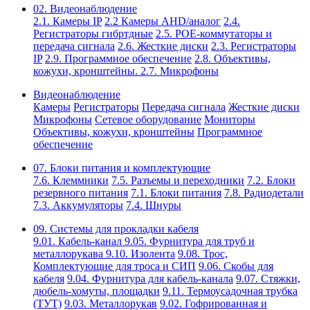
02. Видеонаблюдение
2.1. Камеры IP
2.2 Камеры AHD/аналог
2.4.
Регистраторы гибртдные
2.5. РОЕ-коммутаторы и
передача сигнала
2.6. Жесткие диски
2.3. Регистраторы
IP
2.9. Программное обеспечение
2.8. Объективы,
кожухи, кронштейны.
2.7. Микрофоны
Видеонаблюдение
Камеры
Регистраторы
Передача сигнала
Жесткие диски
Микрофоны
Сетевое оборудование
Мониторы
Объективы, кожухи, кронштейны
Программное
обеспечение
07. Блоки питания и комплектующие
7.6. Клеммники
7.5. Разъемы и переходники
7.2. Блоки
резервного питания
7.1. Блоки питания
7.8. Радиодетали
7.3. Аккумуляторы
7.4. Шнуры
09. Системы для прокладки кабеля
9.01. Кабель-канал
9.05. Фурнитура для труб и
металлорукава
9.10. Изолента
9.08. Трос,
Комплектующие для троса и СИП
9.06. Скобы для
кабеля
9.04. Фурнитура для кабель-канала
9.07. Стяжки,
дюбель-хомуты, площадки
9.11. Термоусадочная трубка
(ТУТ)
9.03. Металлорукав
9.02. Гофрированная и