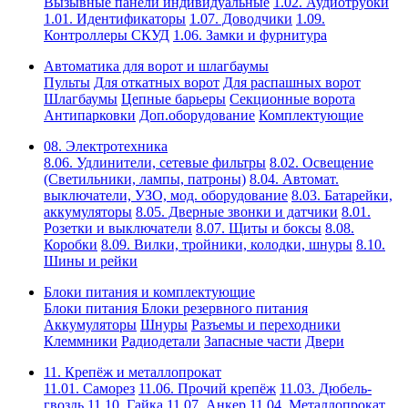
Вызывные панели индивидуальные
1.02. Аудиотрубки
1.01. Идентификаторы
1.07. Доводчики
1.09.
Контроллеры СКУД
1.06. Замки и фурнитура
Автоматика для ворот и шлагбаумы
Пульты
Для откатных ворот
Для распашных ворот
Шлагбаумы
Цепные барьеры
Секционные ворота
Антипарковки
Доп.оборудование
Комплектующие
08. Электротехника
8.06. Удлинители, сетевые фильтры
8.02. Освещение
(Светильники, лампы, патроны)
8.04. Автомат.
выключатели, УЗО, мод. оборудование
8.03. Батарейки,
аккумуляторы
8.05. Дверные звонки и датчики
8.01.
Розетки и выключатели
8.07. Щиты и боксы
8.08.
Коробки
8.09. Вилки, тройники, колодки, шнуры
8.10.
Шины и рейки
Блоки питания и комплектующие
Блоки питания
Блоки резервного питания
Аккумуляторы
Шнуры
Разъемы и переходники
Клеммники
Радиодетали
Запасные части
Двери
11. Крепёж и металлопрокат
11.01. Саморез
11.06. Прочий крепёж
11.03. Дюбель-
гвоздь
11.10. Гайка
11.07. Анкер
11.04. Металлопрокат