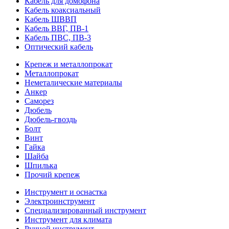
Кабель для домофона
Кабель коаксиальный
Кабель ШВВП
Кабель ВВГ, ПВ-1
Кабель ПВС, ПВ-3
Оптический кабель
Крепеж и металлопрокат
Металлопрокат
Неметалические материалы
Анкер
Саморез
Дюбель
Дюбель-гвоздь
Болт
Винт
Гайка
Шайба
Шпилька
Прочий крепеж
Инструмент и оснастка
Электроинструмент
Специализированный инструмент
Инструмент для климата
Ручной инструмент