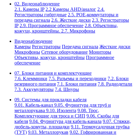
02. Видеонаблюдение
2.1. Камеры IP
2.2 Камеры AHD/аналог
2.4.
Регистраторы гибртдные
2.5. РОЕ-коммутаторы и
передача сигнала
2.6. Жесткие диски
2.3. Регистраторы
IP
2.9. Программное обеспечение
2.8. Объективы,
кожухи, кронштейны.
2.7. Микрофоны
Видеонаблюдение
Камеры
Регистраторы
Передача сигнала
Жесткие диски
Микрофоны
Сетевое оборудование
Мониторы
Объективы, кожухи, кронштейны
Программное
обеспечение
07. Блоки питания и комплектующие
7.6. Клеммники
7.5. Разъемы и переходники
7.2. Блоки
резервного питания
7.1. Блоки питания
7.8. Радиодетали
7.3. Аккумуляторы
7.4. Шнуры
09. Системы для прокладки кабеля
9.01. Кабель-канал
9.05. Фурнитура для труб и
металлорукава
9.10. Изолента
9.08. Трос,
Комплектующие для троса и СИП
9.06. Скобы для
кабеля
9.04. Фурнитура для кабель-канала
9.07. Стяжки,
дюбель-хомуты, площадки
9.11. Термоусадочная трубка
(ТУТ)
9.03. Металлорукав
9.02. Гофрированная и