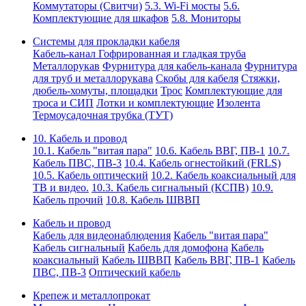
Коммутаторы (Свитчи)
5.3. Wi-Fi мосты
5.6.
Комплектующие для шкафов
5.8. Мониторы
Системы для прокладки кабеля
Кабель-канал
Гофрированная и гладкая труба
Металлорукав
Фурнитура для кабель-канала
Фурнитура
для труб и металлорукава
Скобы для кабеля
Стяжки,
дюбель-хомуты, площадки
Трос
Комплектующие для
троса и СИП
Лотки и комплектующие
Изолента
Термоусадочная трубка (ТУТ)
10. Кабель и провод
10.1. Кабель "витая пара"
10.6. Кабель ВВГ, ПВ-1
10.7.
Кабель ПВС, ПВ-3
10.4. Кабель огнестойкий (FRLS)
10.5. Кабель оптический
10.2. Кабель коаксиальный для
ТВ и видео.
10.3. Кабель сигнальный (КСПВ)
10.9.
Кабель прочий
10.8. Кабель ШВВП
Кабель и провод
Кабель для видеонаблюдения
Кабель "витая пара"
Кабель сигнальный
Кабель для домофона
Кабель
коаксиальный
Кабель ШВВП
Кабель ВВГ, ПВ-1
Кабель
ПВС, ПВ-3
Оптический кабель
Крепеж и металлопрокат