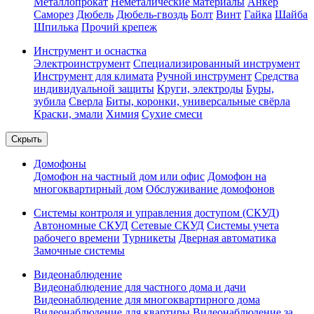
Металлопрокат
Неметалические материалы
Анкер
Саморез
Дюбель
Дюбель-гвоздь
Болт
Винт
Гайка
Шайба
Шпилька
Прочий крепеж
Инструмент и оснастка
Электроинструмент
Специализированный инструмент
Инструмент для климата
Ручной инструмент
Средства
индивидуальной защиты
Круги, электроды
Буры,
зубила
Сверла
Биты, коронки, универсальные свёрла
Краски, эмали
Химия
Сухие смеси
Скрыть
Домофоны
Домофон на частный дом или офис
Домофон на
многоквартирный дом
Обслуживание домофонов
Системы контроля и управления доступом (СКУД)
Автономные СКУД
Сетевые СКУД
Системы учета
рабочего времени
Турникеты
Дверная автоматика
Замочные системы
Видеонаблюдение
Видеонаблюдение для частного дома и дачи
Видеонаблюдение для многоквартирного дома
Видеонаблюдение для квартиры
Видеонаблюдение за