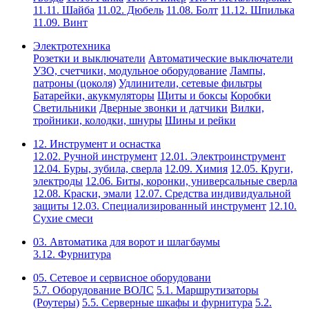
11.11. Шайба
11.02. Дюбель
11.08. Болт
11.12. Шпилька
11.09. Винт
Электротехника
Розетки и выключатели
Автоматические выключатели
УЗО, счетчики, модульное оборудование
Лампы,
патроны (цоколя)
Удлинители, сетевые фильтры
Батарейки, акукмуляторы
Щиты и боксы
Коробки
Светильники
Дверные звонки и датчики
Вилки,
тройники, колодки, шнуры
Шины и рейки
12. Инструмент и оснастка
12.02. Ручной инструмент
12.01. Электроинструмент
12.04. Буры, зубила, сверла
12.09. Химия
12.05. Круги,
электроды
12.06. Биты, коронки, универсальные сверла
12.08. Краски, эмали
12.07. Средства индивидуальной
защиты
12.03. Специализированный инструмент
12.10.
Сухие смеси
03. Автоматика для ворот и шлагбаумы
3.12. Фурнитура
05. Сетевое и сервисное оборудовани
5.7. Оборудование ВОЛС
5.1. Маршрутизаторы
(Роутеры)
5.5. Серверные шкафы и фурнитура
5.2.