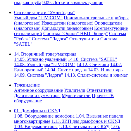
гладкая труба
9.09. Лотки и комплектующие
Сигнализация и "Умный дом"
Умный дом "LIVICOM"
Приемно-контрольные приборы
(аналоговые)
Извещатели (аналоговые)
Оповещатели
(аналоговые)
Доп.модули (аналоговые)
Комплектующие
сигнализаций
Система "Орион" НВП "Болид"
Система
"Рубеж"
Система "Ладога"
Огнетушители
Система
"SATEL"
14. Вторичный товар/материал
14.05. Условно удаленный
14.10. Система "SATEL"
14.08. Умный дом "LIVICOM"
14.12. Счетчики
14.02.
Единоразовый
14.04. Снят с продаж
14.03. Инвентарь
14.09. Система "Ладога"
14.13. Сплит-системы и климат
Телевидение
Антенное оборудование
Усилители
Ответвители
Делители и сумматоры
Мультисвитчи
Прочее ТВ
оборудование
01. Домофоны и СКУД
1.08. Оборудование домофона
1.04. Вызывные панели
многоквартирные
1.13. ЗИП для домофонов и СКУД
1.03. Видеомониторы
1.10. Считыватели СКУД
1.05.