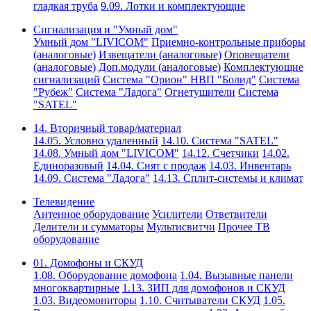
гладкая труба
9.09. Лотки и комплектующие
Сигнализация и "Умный дом"
Умный дом "LIVICOM"
Приемно-контрольные приборы
(аналоговые)
Извещатели (аналоговые)
Оповещатели
(аналоговые)
Доп.модули (аналоговые)
Комплектующие
сигнализаций
Система "Орион" НВП "Болид"
Система
"Рубеж"
Система "Ладога"
Огнетушители
Система
"SATEL"
14. Вторичный товар/материал
14.05. Условно удаленный
14.10. Система "SATEL"
14.08. Умный дом "LIVICOM"
14.12. Счетчики
14.02.
Единоразовый
14.04. Снят с продаж
14.03. Инвентарь
14.09. Система "Ладога"
14.13. Сплит-системы и климат
Телевидение
Антенное оборудование
Усилители
Ответвители
Делители и сумматоры
Мультисвитчи
Прочее ТВ
оборудование
01. Домофоны и СКУД
1.08. Оборудование домофона
1.04. Вызывные панели
многоквартирные
1.13. ЗИП для домофонов и СКУД
1.03. Видеомониторы
1.10. Считыватели СКУД
1.05.