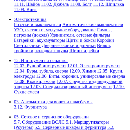
11.11. Шайба
11.02. Дюбель
11.08. Болт
11.12. Шпилька
11.09. Винт
Электротехника
Розетки и выключатели
Автоматические выключатели
УЗО, счетчики, модульное оборудование
Лампы,
патроны (цоколя)
Удлинители, сетевые фильтры
Батарейки, акукмуляторы
Щиты и боксы
Коробки
Светильники
Дверные звонки и датчики
Вилки,
тройники, колодки, шнуры
Шины и рейки
12. Инструмент и оснастка
12.02. Ручной инструмент
12.01. Электроинструмент
12.04. Буры, зубила, сверла
12.09. Химия
12.05. Круги,
электроды
12.06. Биты, коронки, универсальные сверла
12.08. Краски, эмали
12.07. Средства индивидуальной
защиты
12.03. Специализированный инструмент
12.10.
Сухие смеси
03. Автоматика для ворот и шлагбаумы
3.12. Фурнитура
05. Сетевое и сервисное оборудовани
5.7. Оборудование ВОЛС
5.1. Маршрутизаторы
(Роутеры)
5.5. Серверные шкафы и фурнитура
5.2.