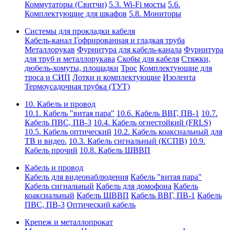
Коммутаторы (Свитчи)
5.3. Wi-Fi мосты
5.6.
Комплектующие для шкафов
5.8. Мониторы
Системы для прокладки кабеля
Кабель-канал
Гофрированная и гладкая труба
Металлорукав
Фурнитура для кабель-канала
Фурнитура
для труб и металлорукава
Скобы для кабеля
Стяжки,
дюбель-хомуты, площадки
Трос
Комплектующие для
троса и СИП
Лотки и комплектующие
Изолента
Термоусадочная трубка (ТУТ)
10. Кабель и провод
10.1. Кабель "витая пара"
10.6. Кабель ВВГ, ПВ-1
10.7.
Кабель ПВС, ПВ-3
10.4. Кабель огнестойкий (FRLS)
10.5. Кабель оптический
10.2. Кабель коаксиальный для
ТВ и видео.
10.3. Кабель сигнальный (КСПВ)
10.9.
Кабель прочий
10.8. Кабель ШВВП
Кабель и провод
Кабель для видеонаблюдения
Кабель "витая пара"
Кабель сигнальный
Кабель для домофона
Кабель
коаксиальный
Кабель ШВВП
Кабель ВВГ, ПВ-1
Кабель
ПВС, ПВ-3
Оптический кабель
Крепеж и металлопрокат