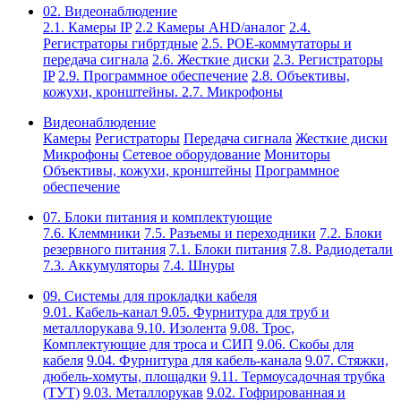
02. Видеонаблюдение
2.1. Камеры IP
2.2 Камеры AHD/аналог
2.4.
Регистраторы гибртдные
2.5. РОЕ-коммутаторы и
передача сигнала
2.6. Жесткие диски
2.3. Регистраторы
IP
2.9. Программное обеспечение
2.8. Объективы,
кожухи, кронштейны.
2.7. Микрофоны
Видеонаблюдение
Камеры
Регистраторы
Передача сигнала
Жесткие диски
Микрофоны
Сетевое оборудование
Мониторы
Объективы, кожухи, кронштейны
Программное
обеспечение
07. Блоки питания и комплектующие
7.6. Клеммники
7.5. Разъемы и переходники
7.2. Блоки
резервного питания
7.1. Блоки питания
7.8. Радиодетали
7.3. Аккумуляторы
7.4. Шнуры
09. Системы для прокладки кабеля
9.01. Кабель-канал
9.05. Фурнитура для труб и
металлорукава
9.10. Изолента
9.08. Трос,
Комплектующие для троса и СИП
9.06. Скобы для
кабеля
9.04. Фурнитура для кабель-канала
9.07. Стяжки,
дюбель-хомуты, площадки
9.11. Термоусадочная трубка
(ТУТ)
9.03. Металлорукав
9.02. Гофрированная и