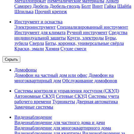
Металлопрокат
Неметалические материалы
Анкер
Саморез
Дюбель
Дюбель-гвоздь
Болт
Винт
Гайка
Шайба
Шпилька
Прочий крепеж
Инструмент и оснастка
Электроинструмент
Специализированный инструмент
Инструмент для климата
Ручной инструмент
Средства
индивидуальной защиты
Круги, электроды
Буры,
зубила
Сверла
Биты, коронки, универсальные свёрла
Краски, эмали
Химия
Сухие смеси
Скрыть
Домофоны
Домофон на частный дом или офис
Домофон на
многоквартирный дом
Обслуживание домофонов
Системы контроля и управления доступом (СКУД)
Автономные СКУД
Сетевые СКУД
Системы учета
рабочего времени
Турникеты
Дверная автоматика
Замочные системы
Видеонаблюдение
Видеонаблюдение для частного дома и дачи
Видеонаблюдение для многоквартирного дома
Видеонаблюдение для квартиры
Видеонаблюдение за