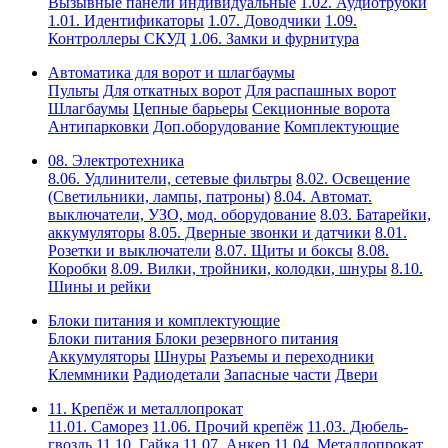
Вызывные панели индивидуальные
1.02. Аудиотрубки
1.01. Идентификаторы
1.07. Доводчики
1.09.
Контроллеры СКУД
1.06. Замки и фурнитура
Автоматика для ворот и шлагбаумы
Пульты
Для откатных ворот
Для распашных ворот
Шлагбаумы
Цепные барьеры
Секционные ворота
Антипарковки
Доп.оборудование
Комплектующие
08. Электротехника
8.06. Удлинители, сетевые фильтры
8.02. Освещение
(Светильники, лампы, патроны)
8.04. Автомат.
выключатели, УЗО, мод. оборудование
8.03. Батарейки,
аккумуляторы
8.05. Дверные звонки и датчики
8.01.
Розетки и выключатели
8.07. Щиты и боксы
8.08.
Коробки
8.09. Вилки, тройники, колодки, шнуры
8.10.
Шины и рейки
Блоки питания и комплектующие
Блоки питания
Блоки резервного питания
Аккумуляторы
Шнуры
Разъемы и переходники
Клеммники
Радиодетали
Запасные части
Двери
11. Крепёж и металлопрокат
11.01. Саморез
11.06. Прочий крепёж
11.03. Дюбель-
гвоздь
11.10. Гайка
11.07. Анкер
11.04. Металлопрокат