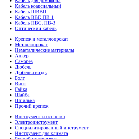
Кабель для домофона
Кабель коаксиальный
Кабель ШВВП
Кабель ВВГ, ПВ-1
Кабель ПВС, ПВ-3
Оптический кабель
Крепеж и металлопрокат
Металлопрокат
Неметалические материалы
Анкер
Саморез
Дюбель
Дюбель-гвоздь
Болт
Винт
Гайка
Шайба
Шпилька
Прочий крепеж
Инструмент и оснастка
Электроинструмент
Специализированный инструмент
Инструмент для климата
Ручной инструмент