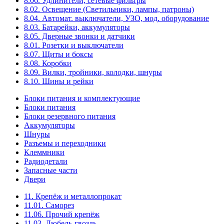
8.06. Удлинители, сетевые фильтры
8.02. Освещение (Светильники, лампы, патроны)
8.04. Автомат. выключатели, УЗО, мод. оборудование
8.03. Батарейки, аккумуляторы
8.05. Дверные звонки и датчики
8.01. Розетки и выключатели
8.07. Щиты и боксы
8.08. Коробки
8.09. Вилки, тройники, колодки, шнуры
8.10. Шины и рейки
Блоки питания и комплектующие
Блоки питания
Блоки резервного питания
Аккумуляторы
Шнуры
Разъемы и переходники
Клеммники
Радиодетали
Запасные части
Двери
11. Крепёж и металлопрокат
11.01. Саморез
11.06. Прочий крепёж
11.03. Дюбель-гвоздь