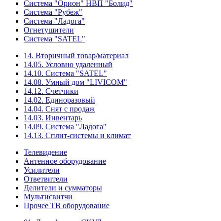
Система "Орион" НВП "Болид"
Система "Рубеж"
Система "Ладога"
Огнетушители
Система "SATEL"
14. Вторичный товар/материал
14.05. Условно удаленный
14.10. Система "SATEL"
14.08. Умный дом "LIVICOM"
14.12. Счетчики
14.02. Единоразовый
14.04. Снят с продаж
14.03. Инвентарь
14.09. Система "Ладога"
14.13. Сплит-системы и климат
Телевидение
Антенное оборудование
Усилители
Ответвители
Делители и сумматоры
Мультисвитчи
Прочее ТВ оборудование