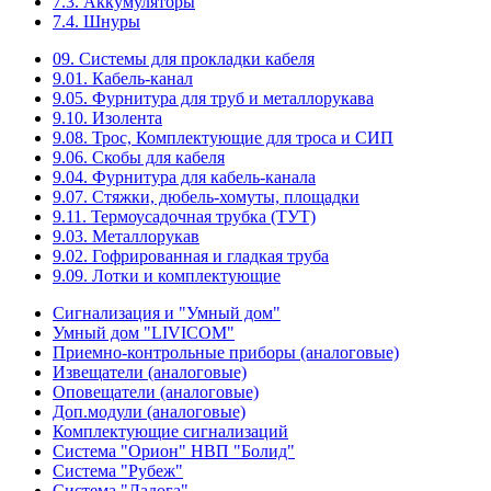
7.3. Аккумуляторы
7.4. Шнуры
09. Системы для прокладки кабеля
9.01. Кабель-канал
9.05. Фурнитура для труб и металлорукава
9.10. Изолента
9.08. Трос, Комплектующие для троса и СИП
9.06. Скобы для кабеля
9.04. Фурнитура для кабель-канала
9.07. Стяжки, дюбель-хомуты, площадки
9.11. Термоусадочная трубка (ТУТ)
9.03. Металлорукав
9.02. Гофрированная и гладкая труба
9.09. Лотки и комплектующие
Сигнализация и "Умный дом"
Умный дом "LIVICOM"
Приемно-контрольные приборы (аналоговые)
Извещатели (аналоговые)
Оповещатели (аналоговые)
Доп.модули (аналоговые)
Комплектующие сигнализаций
Система "Орион" НВП "Болид"
Система "Рубеж"
Система "Ладога"