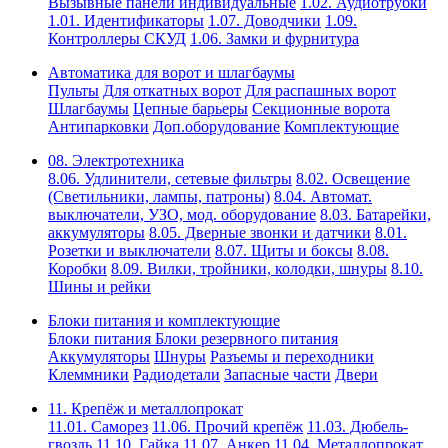
Вызывные панели индивидуальные
1.02. Аудиотрубки
1.01. Идентификаторы
1.07. Доводчики
1.09.
Контроллеры СКУД
1.06. Замки и фурнитура
Автоматика для ворот и шлагбаумы
Пульты
Для откатных ворот
Для распашных ворот
Шлагбаумы
Цепные барьеры
Секционные ворота
Антипарковки
Доп.оборудование
Комплектующие
08. Электротехника
8.06. Удлинители, сетевые фильтры
8.02. Освещение
(Светильники, лампы, патроны)
8.04. Автомат.
выключатели, УЗО, мод. оборудование
8.03. Батарейки,
аккумуляторы
8.05. Дверные звонки и датчики
8.01.
Розетки и выключатели
8.07. Щиты и боксы
8.08.
Коробки
8.09. Вилки, тройники, колодки, шнуры
8.10.
Шины и рейки
Блоки питания и комплектующие
Блоки питания
Блоки резервного питания
Аккумуляторы
Шнуры
Разъемы и переходники
Клеммники
Радиодетали
Запасные части
Двери
11. Крепёж и металлопрокат
11.01. Саморез
11.06. Прочий крепёж
11.03. Дюбель-
гвоздь
11.10. Гайка
11.07. Анкер
11.04. Металлопрокат