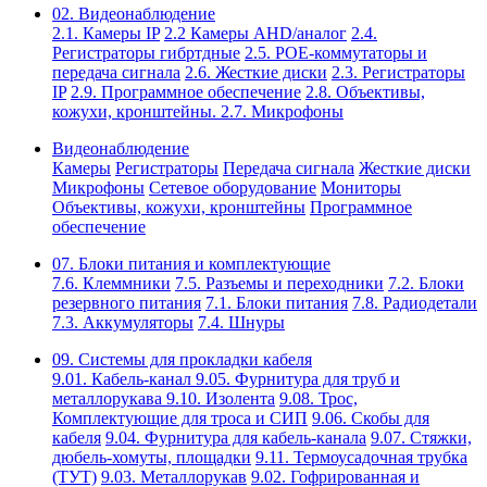
02. Видеонаблюдение
2.1. Камеры IP
2.2 Камеры AHD/аналог
2.4.
Регистраторы гибртдные
2.5. РОЕ-коммутаторы и
передача сигнала
2.6. Жесткие диски
2.3. Регистраторы
IP
2.9. Программное обеспечение
2.8. Объективы,
кожухи, кронштейны.
2.7. Микрофоны
Видеонаблюдение
Камеры
Регистраторы
Передача сигнала
Жесткие диски
Микрофоны
Сетевое оборудование
Мониторы
Объективы, кожухи, кронштейны
Программное
обеспечение
07. Блоки питания и комплектующие
7.6. Клеммники
7.5. Разъемы и переходники
7.2. Блоки
резервного питания
7.1. Блоки питания
7.8. Радиодетали
7.3. Аккумуляторы
7.4. Шнуры
09. Системы для прокладки кабеля
9.01. Кабель-канал
9.05. Фурнитура для труб и
металлорукава
9.10. Изолента
9.08. Трос,
Комплектующие для троса и СИП
9.06. Скобы для
кабеля
9.04. Фурнитура для кабель-канала
9.07. Стяжки,
дюбель-хомуты, площадки
9.11. Термоусадочная трубка
(ТУТ)
9.03. Металлорукав
9.02. Гофрированная и