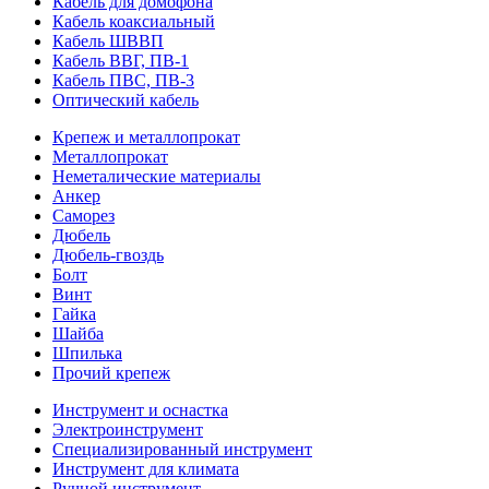
Кабель для домофона
Кабель коаксиальный
Кабель ШВВП
Кабель ВВГ, ПВ-1
Кабель ПВС, ПВ-3
Оптический кабель
Крепеж и металлопрокат
Металлопрокат
Неметалические материалы
Анкер
Саморез
Дюбель
Дюбель-гвоздь
Болт
Винт
Гайка
Шайба
Шпилька
Прочий крепеж
Инструмент и оснастка
Электроинструмент
Специализированный инструмент
Инструмент для климата
Ручной инструмент