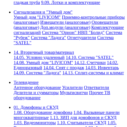
гладкая труба
9.09. Лотки и комплектующие
Сигнализация и "Умный дом"
Умный дом "LIVICOM"
Приемно-контрольные приборы
(аналоговые)
Извещатели (аналоговые)
Оповещатели
(аналоговые)
Доп.модули (аналоговые)
Комплектующие
сигнализаций
Система "Орион" НВП "Болид"
Система
"Рубеж"
Система "Ладога"
Огнетушители
Система
"SATEL"
14. Вторичный товар/материал
14.05. Условно удаленный
14.10. Система "SATEL"
14.08. Умный дом "LIVICOM"
14.12. Счетчики
14.02.
Единоразовый
14.04. Снят с продаж
14.03. Инвентарь
14.09. Система "Ладога"
14.13. Сплит-системы и климат
Телевидение
Антенное оборудование
Усилители
Ответвители
Делители и сумматоры
Мультисвитчи
Прочее ТВ
оборудование
01. Домофоны и СКУД
1.08. Оборудование домофона
1.04. Вызывные панели
многоквартирные
1.13. ЗИП для домофонов и СКУД
1.03. Видеомониторы
1.10. Считыватели СКУД
1.05.