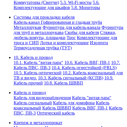
Коммутаторы (Свитчи)
5.3. Wi-Fi мосты
5.6.
Комплектующие для шкафов
5.8. Мониторы
Системы для прокладки кабеля
Кабель-канал
Гофрированная и гладкая труба
Металлорукав
Фурнитура для кабель-канала
Фурнитура
для труб и металлорукава
Скобы для кабеля
Стяжки,
дюбель-хомуты, площадки
Трос
Комплектующие для
троса и СИП
Лотки и комплектующие
Изолента
Термоусадочная трубка (ТУТ)
10. Кабель и провод
10.1. Кабель "витая пара"
10.6. Кабель ВВГ, ПВ-1
10.7.
Кабель ПВС, ПВ-3
10.4. Кабель огнестойкий (FRLS)
10.5. Кабель оптический
10.2. Кабель коаксиальный для
ТВ и видео.
10.3. Кабель сигнальный (КСПВ)
10.9.
Кабель прочий
10.8. Кабель ШВВП
Кабель и провод
Кабель для видеонаблюдения
Кабель "витая пара"
Кабель сигнальный
Кабель для домофона
Кабель
коаксиальный
Кабель ШВВП
Кабель ВВГ, ПВ-1
Кабель
ПВС, ПВ-3
Оптический кабель
Крепеж и металлопрокат