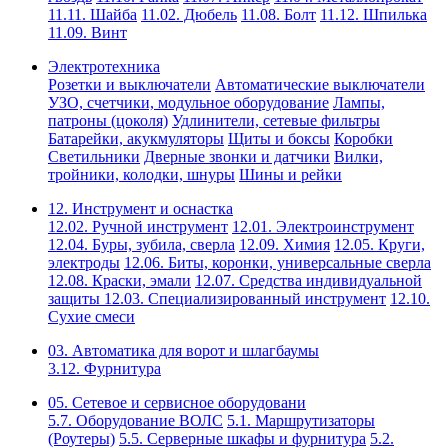
11.11. Шайба
11.02. Дюбель
11.08. Болт
11.12. Шпилька
11.09. Винт
Электротехника
Розетки и выключатели
Автоматические выключатели
УЗО, счетчики, модульное оборудование
Лампы,
патроны (цоколя)
Удлинители, сетевые фильтры
Батарейки, акукмуляторы
Щиты и боксы
Коробки
Светильники
Дверные звонки и датчики
Вилки,
тройники, колодки, шнуры
Шины и рейки
12. Инструмент и оснастка
12.02. Ручной инструмент
12.01. Электроинструмент
12.04. Буры, зубила, сверла
12.09. Химия
12.05. Круги,
электроды
12.06. Биты, коронки, универсальные сверла
12.08. Краски, эмали
12.07. Средства индивидуальной
защиты
12.03. Специализированный инструмент
12.10.
Сухие смеси
03. Автоматика для ворот и шлагбаумы
3.12. Фурнитура
05. Сетевое и сервисное оборудовани
5.7. Оборудование ВОЛС
5.1. Маршрутизаторы
(Роутеры)
5.5. Серверные шкафы и фурнитура
5.2.