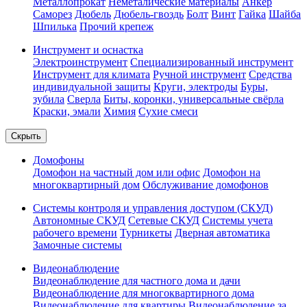
Металлопрокат
Неметалические материалы
Анкер
Саморез
Дюбель
Дюбель-гвоздь
Болт
Винт
Гайка
Шайба
Шпилька
Прочий крепеж
Инструмент и оснастка
Электроинструмент
Специализированный инструмент
Инструмент для климата
Ручной инструмент
Средства
индивидуальной защиты
Круги, электроды
Буры,
зубила
Сверла
Биты, коронки, универсальные свёрла
Краски, эмали
Химия
Сухие смеси
Скрыть
Домофоны
Домофон на частный дом или офис
Домофон на
многоквартирный дом
Обслуживание домофонов
Системы контроля и управления доступом (СКУД)
Автономные СКУД
Сетевые СКУД
Системы учета
рабочего времени
Турникеты
Дверная автоматика
Замочные системы
Видеонаблюдение
Видеонаблюдение для частного дома и дачи
Видеонаблюдение для многоквартирного дома
Видеонаблюдение для квартиры
Видеонаблюдение за