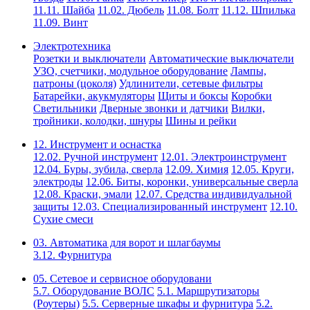
11.11. Шайба
11.02. Дюбель
11.08. Болт
11.12. Шпилька
11.09. Винт
Электротехника
Розетки и выключатели
Автоматические выключатели
УЗО, счетчики, модульное оборудование
Лампы,
патроны (цоколя)
Удлинители, сетевые фильтры
Батарейки, акукмуляторы
Щиты и боксы
Коробки
Светильники
Дверные звонки и датчики
Вилки,
тройники, колодки, шнуры
Шины и рейки
12. Инструмент и оснастка
12.02. Ручной инструмент
12.01. Электроинструмент
12.04. Буры, зубила, сверла
12.09. Химия
12.05. Круги,
электроды
12.06. Биты, коронки, универсальные сверла
12.08. Краски, эмали
12.07. Средства индивидуальной
защиты
12.03. Специализированный инструмент
12.10.
Сухие смеси
03. Автоматика для ворот и шлагбаумы
3.12. Фурнитура
05. Сетевое и сервисное оборудовани
5.7. Оборудование ВОЛС
5.1. Маршрутизаторы
(Роутеры)
5.5. Серверные шкафы и фурнитура
5.2.