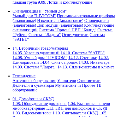
гладкая труба
9.09. Лотки и комплектующие
Сигнализация и "Умный дом"
Умный дом "LIVICOM"
Приемно-контрольные приборы
(аналоговые)
Извещатели (аналоговые)
Оповещатели
(аналоговые)
Доп.модули (аналоговые)
Комплектующие
сигнализаций
Система "Орион" НВП "Болид"
Система
"Рубеж"
Система "Ладога"
Огнетушители
Система
"SATEL"
14. Вторичный товар/материал
14.05. Условно удаленный
14.10. Система "SATEL"
14.08. Умный дом "LIVICOM"
14.12. Счетчики
14.02.
Единоразовый
14.04. Снят с продаж
14.03. Инвентарь
14.09. Система "Ладога"
14.13. Сплит-системы и климат
Телевидение
Антенное оборудование
Усилители
Ответвители
Делители и сумматоры
Мультисвитчи
Прочее ТВ
оборудование
01. Домофоны и СКУД
1.08. Оборудование домофона
1.04. Вызывные панели
многоквартирные
1.13. ЗИП для домофонов и СКУД
1.03. Видеомониторы
1.10. Считыватели СКУД
1.05.