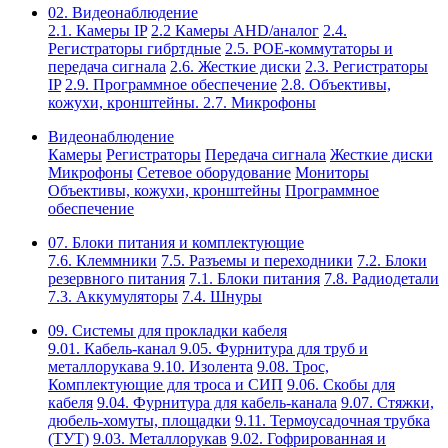
02. Видеонаблюдение
2.1. Камеры IP
2.2 Камеры AHD/аналог
2.4.
Регистраторы гибртдные
2.5. РОЕ-коммутаторы и
передача сигнала
2.6. Жесткие диски
2.3. Регистраторы
IP
2.9. Программное обеспечение
2.8. Объективы,
кожухи, кронштейны.
2.7. Микрофоны
Видеонаблюдение
Камеры
Регистраторы
Передача сигнала
Жесткие диски
Микрофоны
Сетевое оборудование
Мониторы
Объективы, кожухи, кронштейны
Программное
обеспечение
07. Блоки питания и комплектующие
7.6. Клеммники
7.5. Разъемы и переходники
7.2. Блоки
резервного питания
7.1. Блоки питания
7.8. Радиодетали
7.3. Аккумуляторы
7.4. Шнуры
09. Системы для прокладки кабеля
9.01. Кабель-канал
9.05. Фурнитура для труб и
металлорукава
9.10. Изолента
9.08. Трос,
Комплектующие для троса и СИП
9.06. Скобы для
кабеля
9.04. Фурнитура для кабель-канала
9.07. Стяжки,
дюбель-хомуты, площадки
9.11. Термоусадочная трубка
(ТУТ)
9.03. Металлорукав
9.02. Гофрированная и