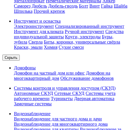
Металлопрокат
Неметалические материалы
Анкер
Саморез
Дюбель
Дюбель-гвоздь
Болт
Винт
Гайка
Шайба
Шпилька
Прочий крепеж
Инструмент и оснастка
Электроинструмент
Специализированный инструмент
Инструмент для климата
Ручной инструмент
Средства
индивидуальной защиты
Круги, электроды
Буры,
зубила
Сверла
Биты, коронки, универсальные свёрла
Краски, эмали
Химия
Сухие смеси
Скрыть
Домофоны
Домофон на частный дом или офис
Домофон на
многоквартирный дом
Обслуживание домофонов
Системы контроля и управления доступом (СКУД)
Автономные СКУД
Сетевые СКУД
Системы учета
рабочего времени
Турникеты
Дверная автоматика
Замочные системы
Видеонаблюдение
Видеонаблюдение для частного дома и дачи
Видеонаблюдение для многоквартирного дома
Видеонаблюдение для квартиры
Видеонаблюдение за