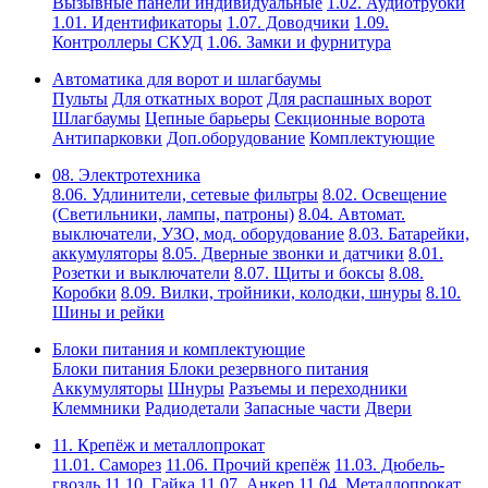
Вызывные панели индивидуальные
1.02. Аудиотрубки
1.01. Идентификаторы
1.07. Доводчики
1.09.
Контроллеры СКУД
1.06. Замки и фурнитура
Автоматика для ворот и шлагбаумы
Пульты
Для откатных ворот
Для распашных ворот
Шлагбаумы
Цепные барьеры
Секционные ворота
Антипарковки
Доп.оборудование
Комплектующие
08. Электротехника
8.06. Удлинители, сетевые фильтры
8.02. Освещение
(Светильники, лампы, патроны)
8.04. Автомат.
выключатели, УЗО, мод. оборудование
8.03. Батарейки,
аккумуляторы
8.05. Дверные звонки и датчики
8.01.
Розетки и выключатели
8.07. Щиты и боксы
8.08.
Коробки
8.09. Вилки, тройники, колодки, шнуры
8.10.
Шины и рейки
Блоки питания и комплектующие
Блоки питания
Блоки резервного питания
Аккумуляторы
Шнуры
Разъемы и переходники
Клеммники
Радиодетали
Запасные части
Двери
11. Крепёж и металлопрокат
11.01. Саморез
11.06. Прочий крепёж
11.03. Дюбель-
гвоздь
11.10. Гайка
11.07. Анкер
11.04. Металлопрокат