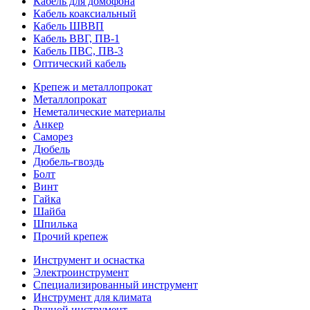
Кабель для домофона
Кабель коаксиальный
Кабель ШВВП
Кабель ВВГ, ПВ-1
Кабель ПВС, ПВ-3
Оптический кабель
Крепеж и металлопрокат
Металлопрокат
Неметалические материалы
Анкер
Саморез
Дюбель
Дюбель-гвоздь
Болт
Винт
Гайка
Шайба
Шпилька
Прочий крепеж
Инструмент и оснастка
Электроинструмент
Специализированный инструмент
Инструмент для климата
Ручной инструмент