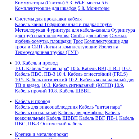
Коммутаторы (Свитчи)
5.3. Wi-Fi мосты
5.6.
Комплектующие для шкафов
5.8. Мониторы
Системы для прокладки кабеля
Кабель-канал
Гофрированная и гладкая труба
Металлорукав
Фурнитура для кабель-канала
Фурнитура
для труб и металлорукава
Скобы для кабеля
Стяжки,
дюбель-хомуты, площадки
Трос
Комплектующие для
троса и СИП
Лотки и комплектующие
Изолента
Термоусадочная трубка (ТУТ)
10. Кабель и провод
10.1. Кабель "витая пара"
10.6. Кабель ВВГ, ПВ-1
10.7.
Кабель ПВС, ПВ-3
10.4. Кабель огнестойкий (FRLS)
10.5. Кабель оптический
10.2. Кабель коаксиальный для
ТВ и видео.
10.3. Кабель сигнальный (КСПВ)
10.9.
Кабель прочий
10.8. Кабель ШВВП
Кабель и провод
Кабель для видеонаблюдения
Кабель "витая пара"
Кабель сигнальный
Кабель для домофона
Кабель
коаксиальный
Кабель ШВВП
Кабель ВВГ, ПВ-1
Кабель
ПВС, ПВ-3
Оптический кабель
Крепеж и металлопрокат