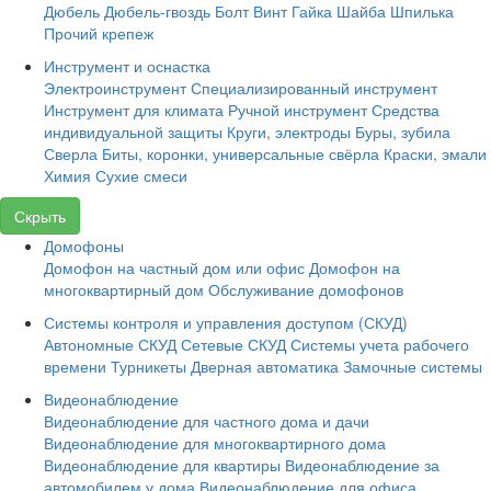
Дюбель
Дюбель-гвоздь
Болт
Винт
Гайка
Шайба
Шпилька
Прочий крепеж
Инструмент и оснастка
Электроинструмент
Специализированный инструмент
Инструмент для климата
Ручной инструмент
Средства
индивидуальной защиты
Круги, электроды
Буры, зубила
Сверла
Биты, коронки, универсальные свёрла
Краски, эмали
Химия
Сухие смеси
Скрыть
Домофоны
Домофон на частный дом или офис
Домофон на
многоквартирный дом
Обслуживание домофонов
Системы контроля и управления доступом (СКУД)
Автономные СКУД
Сетевые СКУД
Системы учета рабочего
времени
Турникеты
Дверная автоматика
Замочные системы
Видеонаблюдение
Видеонаблюдение для частного дома и дачи
Видеонаблюдение для многоквартирного дома
Видеонаблюдение для квартиры
Видеонаблюдение за
автомобилем у дома
Видеонаблюдение для офиса