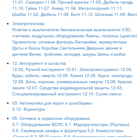
11.01. Саморез
11.06. Прочий крепёж
11.03. Дюбель-гвоздь
11.10. Гайка
11.07. Анкер
11.04. Металлопрокат
11.11.
Шайба
11.02. Дюбель
11.08. Болт
11.12. Шпилька
11.09. Винт
Электротехника
Розетки и выключатели
Автоматические выключатели
УЗО,
счетчики, модульное оборудование
Лампы, патроны (цоколя)
Удлинители, сетевые фильтры
Батарейки, акукмуляторы
Щиты и боксы
Коробки
Светильники
Дверные звонки и
датчики
Вилки, тройники, колодки, шнуры
Шины и рейки
12. Инструмент и оснастка
12.02. Ручной инструмент
12.01. Электроинструмент
12.04.
Буры, зубила, сверла
12.09. Химия
12.05. Круги, электроды
12.06. Биты, коронки, универсальные сверла
12.08. Краски,
эмали
12.07. Средства индивидуальной защиты
12.03.
Специализированный инструмент
12.10. Сухие смеси
03. Автоматика для ворот и шлагбаумы
3.12. Фурнитура
05. Сетевое и сервисное оборудовани
5.7. Оборудование ВОЛС
5.1. Маршрутизаторы (Роутеры)
5.5. Серверные шкафы и фурнитура
5.2. Коммутаторы
(Свитчи)
5.3. Wi-Fi мосты
5.6. Комплектующие для шкафов