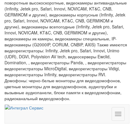
поворотные высокоскоротные, видеокамеры антивандальные
(Infinity, Jetek pro, Safari, Innovi, NOVICAM, KT&C, CNB,
GERMIKOM и другие), видеокамеры корпусные (Infinity, Jetek
pro, Safari, Innovi, NOVICAM, KT&C, CNB, GERMIKOM и
другие), видеокамеры всепогодные (Infinity, Jetek pro, Safari,
Innovi, NOVICAM, KT&C, CNB, GERMIKOM и другие),
видеокамеры ик камеры, видеокамеры специальные, IP-
видеокамеры (G2000IP, CORUM, CNBIP, AXIS) Также имеются
видеорегистраторы: Infinity, Jetek pro, Safari, Innovi, Unimo
(UDR), DGVI, Polyvision AV tech, видеосерверы Ewclid,
Domination, , видеорегистраторы Panda, , видеорегистраторы
видеорегистраторы MicroDigital, видеорегистраторы Vidigi,
видеорегистраторы Infinity, видеорегистраторы RVI.
Домофоны: черно-белые мониторы для видеодомофонов,
цветные мониторы для видеодомофонов, аудиотрубки и
вызывные аудиопанели, блоки памяти к видеодомофонам,
радиоканальный видеодомофон.
Toggle
navigati