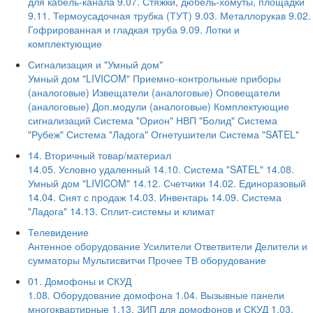
для кабель-канала
9.07. Стяжки, дюбель-хомуты, площадки
9.11. Термоусадочная трубка (ТУТ)
9.03. Металлорукав
9.02.
Гофрированная и гладкая труба
9.09. Лотки и
комплектующие
Сигнализация и "Умный дом"
Умный дом "LIVICOM"
Приемно-контрольные приборы
(аналоговые)
Извещатели (аналоговые)
Оповещатели
(аналоговые)
Доп.модули (аналоговые)
Комплектующие
сигнализаций
Система "Орион" НВП "Болид"
Система
"Рубеж"
Система "Ладога"
Огнетушители
Система "SATEL"
14. Вторичный товар/материал
14.05. Условно удаленный
14.10. Система "SATEL"
14.08.
Умный дом "LIVICOM"
14.12. Счетчики
14.02. Единоразовый
14.04. Снят с продаж
14.03. Инвентарь
14.09. Система
"Ладога"
14.13. Сплит-системы и климат
Телевидение
Антенное оборудование
Усилители
Ответвители
Делители и
сумматоры
Мультисвитчи
Прочее ТВ оборудование
01. Домофоны и СКУД
1.08. Оборудование домофона
1.04. Вызывные панели
многоквартирные
1.13. ЗИП для домофонов и СКУД
1.03.