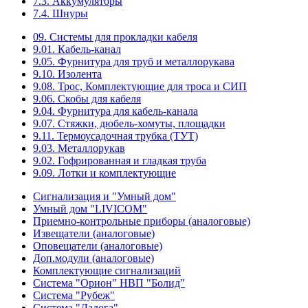
7.3. Аккумуляторы
7.4. Шнуры
09. Системы для прокладки кабеля
9.01. Кабель-канал
9.05. Фурнитура для труб и металлорукава
9.10. Изолента
9.08. Трос, Комплектующие для троса и СИП
9.06. Скобы для кабеля
9.04. Фурнитура для кабель-канала
9.07. Стяжки, дюбель-хомуты, площадки
9.11. Термоусадочная трубка (ТУТ)
9.03. Металлорукав
9.02. Гофрированная и гладкая труба
9.09. Лотки и комплектующие
Сигнализация и "Умный дом"
Умный дом "LIVICOM"
Приемно-контрольные приборы (аналоговые)
Извещатели (аналоговые)
Оповещатели (аналоговые)
Доп.модули (аналоговые)
Комплектующие сигнализаций
Система "Орион" НВП "Болид"
Система "Рубеж"
Система "Ладога"