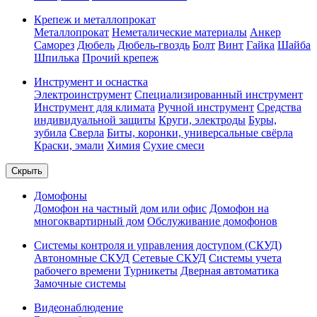
Крепеж и металлопрокат
Металлопрокат
Неметалические материалы
Анкер
Саморез
Дюбель
Дюбель-гвоздь
Болт
Винт
Гайка
Шайба
Шпилька
Прочий крепеж
Инструмент и оснастка
Электроинструмент
Специализированный инструмент
Инструмент для климата
Ручной инструмент
Средства
индивидуальной защиты
Круги, электроды
Буры,
зубила
Сверла
Биты, коронки, универсальные свёрла
Краски, эмали
Химия
Сухие смеси
Скрыть
Домофоны
Домофон на частный дом или офис
Домофон на
многоквартирный дом
Обслуживание домофонов
Системы контроля и управления доступом (СКУД)
Автономные СКУД
Сетевые СКУД
Системы учета
рабочего времени
Турникеты
Дверная автоматика
Замочные системы
Видеонаблюдение