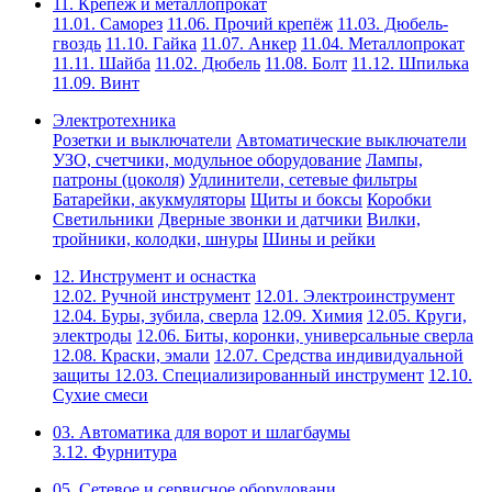
11. Крепёж и металлопрокат
11.01. Саморез
11.06. Прочий крепёж
11.03. Дюбель-
гвоздь
11.10. Гайка
11.07. Анкер
11.04. Металлопрокат
11.11. Шайба
11.02. Дюбель
11.08. Болт
11.12. Шпилька
11.09. Винт
Электротехника
Розетки и выключатели
Автоматические выключатели
УЗО, счетчики, модульное оборудование
Лампы,
патроны (цоколя)
Удлинители, сетевые фильтры
Батарейки, акукмуляторы
Щиты и боксы
Коробки
Светильники
Дверные звонки и датчики
Вилки,
тройники, колодки, шнуры
Шины и рейки
12. Инструмент и оснастка
12.02. Ручной инструмент
12.01. Электроинструмент
12.04. Буры, зубила, сверла
12.09. Химия
12.05. Круги,
электроды
12.06. Биты, коронки, универсальные сверла
12.08. Краски, эмали
12.07. Средства индивидуальной
защиты
12.03. Специализированный инструмент
12.10.
Сухие смеси
03. Автоматика для ворот и шлагбаумы
3.12. Фурнитура
05. Сетевое и сервисное оборудовани