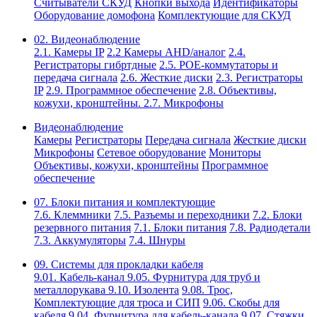
Считыватели СКУД
Кнопки выхода
Идентификаторы
Оборудование домофона
Комплектующие для СКУД
02. Видеонаблюдение
2.1. Камеры IP
2.2 Камеры AHD/аналог
2.4.
Регистраторы гибртдные
2.5. РОЕ-коммутаторы и
передача сигнала
2.6. Жесткие диски
2.3. Регистраторы
IP
2.9. Программное обеспечение
2.8. Объективы,
кожухи, кронштейны.
2.7. Микрофоны
Видеонаблюдение
Камеры
Регистраторы
Передача сигнала
Жесткие диски
Микрофоны
Сетевое оборудование
Мониторы
Объективы, кожухи, кронштейны
Программное
обеспечение
07. Блоки питания и комплектующие
7.6. Клеммники
7.5. Разъемы и переходники
7.2. Блоки
резервного питания
7.1. Блоки питания
7.8. Радиодетали
7.3. Аккумуляторы
7.4. Шнуры
09. Системы для прокладки кабеля
9.01. Кабель-канал
9.05. Фурнитура для труб и
металлорукава
9.10. Изолента
9.08. Трос,
Комплектующие для троса и СИП
9.06. Скобы для
кабеля
9.04. Фурнитура для кабель-канала
9.07. Стяжки,