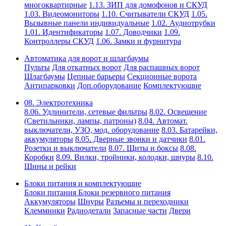
многоквартирные
1.13. ЗИП для домофонов и СКУД
1.03. Видеомониторы
1.10. Считыватели СКУД
1.05.
Вызывные панели индивидуальные
1.02. Аудиотрубки
1.01. Идентификаторы
1.07. Доводчики
1.09.
Контроллеры СКУД
1.06. Замки и фурнитура
Автоматика для ворот и шлагбаумы
Пульты
Для откатных ворот
Для распашных ворот
Шлагбаумы
Цепные барьеры
Секционные ворота
Антипарковки
Доп.оборудование
Комплектующие
08. Электротехника
8.06. Удлинители, сетевые фильтры
8.02. Освещение
(Светильники, лампы, патроны)
8.04. Автомат.
выключатели, УЗО, мод. оборудование
8.03. Батарейки,
аккумуляторы
8.05. Дверные звонки и датчики
8.01.
Розетки и выключатели
8.07. Щиты и боксы
8.08.
Коробки
8.09. Вилки, тройники, колодки, шнуры
8.10.
Шины и рейки
Блоки питания и комплектующие
Блоки питания
Блоки резервного питания
Аккумуляторы
Шнуры
Разъемы и переходники
Клеммники
Радиодетали
Запасные части
Двери