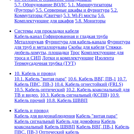
5.7. Оборудование ВОЛС
5.1. Маршрутизаторы
(Роутеры)
5.5. Серверные шкафы и фурнитура
5.2.
Коммутаторы (Свитчи)
5.3. Wi-Fi мосты
5.6.
Комплектующие для шкафов
5.8. Мониторы
Системы для прокладки кабеля
Кабель-канал
Гофрированная и гладкая труба
Металлорукав
Фурнитура для кабель-канала
Фурнитура
для труб и металлорукава
Скобы для кабеля
Стяжки,
дюбель-хомуты, площадки
Трос
Комплектующие для
троса и СИП
Лотки и комплектующие
Изолента
Термоусадочная трубка (ТУТ)
10. Кабель и провод
10.1. Кабель "витая пара"
10.6. Кабель ВВГ, ПВ-1
10.7.
Кабель ПВС, ПВ-3
10.4. Кабель огнестойкий (FRLS)
10.5. Кабель оптический
10.2. Кабель коаксиальный для
ТВ и видео.
10.3. Кабель сигнальный (КСПВ)
10.9.
Кабель прочий
10.8. Кабель ШВВП
Кабель и провод
Кабель для видеонаблюдения
Кабель "витая пара"
Кабель сигнальный
Кабель для домофона
Кабель
коаксиальный
Кабель ШВВП
Кабель ВВГ, ПВ-1
Кабель
ПВС, ПВ-3
Оптический кабель