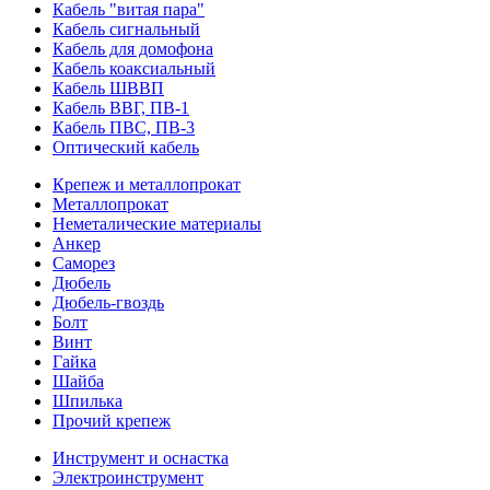
Кабель "витая пара"
Кабель сигнальный
Кабель для домофона
Кабель коаксиальный
Кабель ШВВП
Кабель ВВГ, ПВ-1
Кабель ПВС, ПВ-3
Оптический кабель
Крепеж и металлопрокат
Металлопрокат
Неметалические материалы
Анкер
Саморез
Дюбель
Дюбель-гвоздь
Болт
Винт
Гайка
Шайба
Шпилька
Прочий крепеж
Инструмент и оснастка
Электроинструмент