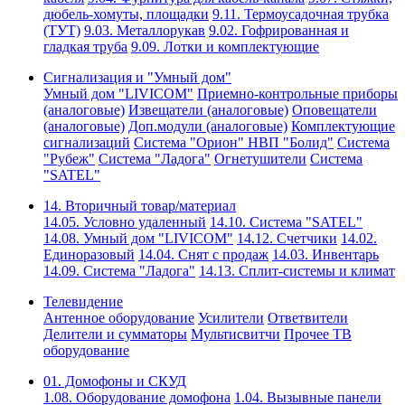
дюбель-хомуты, площадки
9.11. Термоусадочная трубка
(ТУТ)
9.03. Металлорукав
9.02. Гофрированная и
гладкая труба
9.09. Лотки и комплектующие
Сигнализация и "Умный дом"
Умный дом "LIVICOM"
Приемно-контрольные приборы
(аналоговые)
Извещатели (аналоговые)
Оповещатели
(аналоговые)
Доп.модули (аналоговые)
Комплектующие
сигнализаций
Система "Орион" НВП "Болид"
Система
"Рубеж"
Система "Ладога"
Огнетушители
Система
"SATEL"
14. Вторичный товар/материал
14.05. Условно удаленный
14.10. Система "SATEL"
14.08. Умный дом "LIVICOM"
14.12. Счетчики
14.02.
Единоразовый
14.04. Снят с продаж
14.03. Инвентарь
14.09. Система "Ладога"
14.13. Сплит-системы и климат
Телевидение
Антенное оборудование
Усилители
Ответвители
Делители и сумматоры
Мультисвитчи
Прочее ТВ
оборудование
01. Домофоны и СКУД
1.08. Оборудование домофона
1.04. Вызывные панели