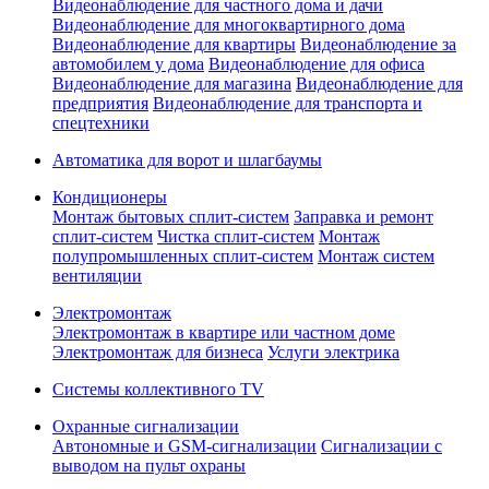
Видеонаблюдение для частного дома и дачи
Видеонаблюдение для многоквартирного дома
Видеонаблюдение для квартиры
Видеонаблюдение за
автомобилем у дома
Видеонаблюдение для офиса
Видеонаблюдение для магазина
Видеонаблюдение для
предприятия
Видеонаблюдение для транспорта и
спецтехники
Автоматика для ворот и шлагбаумы
Кондиционеры
Монтаж бытовых сплит-систем
Заправка и ремонт
сплит-систем
Чистка сплит-систем
Монтаж
полупромышленных сплит-систем
Монтаж систем
вентиляции
Электромонтаж
Электромонтаж в квартире или частном доме
Электромонтаж для бизнеса
Услуги электрика
Системы коллективного TV
Охранные сигнализации
Автономные и GSM-сигнализации
Сигнализации с
выводом на пульт охраны