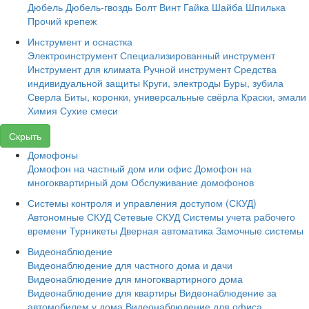
Дюбель
Дюбель-гвоздь
Болт
Винт
Гайка
Шайба
Шпилька
Прочий крепеж
Инструмент и оснастка
Электроинструмент
Специализированный инструмент
Инструмент для климата
Ручной инструмент
Средства
индивидуальной защиты
Круги, электроды
Буры, зубила
Сверла
Биты, коронки, универсальные свёрла
Краски, эмали
Химия
Сухие смеси
Скрыть
Домофоны
Домофон на частный дом или офис
Домофон на
многоквартирный дом
Обслуживание домофонов
Системы контроля и управления доступом (СКУД)
Автономные СКУД
Сетевые СКУД
Системы учета рабочего
времени
Турникеты
Дверная автоматика
Замочные системы
Видеонаблюдение
Видеонаблюдение для частного дома и дачи
Видеонаблюдение для многоквартирного дома
Видеонаблюдение для квартиры
Видеонаблюдение за
автомобилем у дома
Видеонаблюдение для офиса