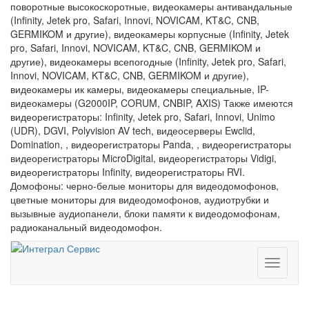
поворотные высокоскоротные, видеокамеры антивандальные
(Infinity, Jetek pro, Safari, Innovi, NOVICAM, KT&C, CNB,
GERMIKOM и другие), видеокамеры корпусные (Infinity, Jetek
pro, Safari, Innovi, NOVICAM, KT&C, CNB, GERMIKOM и
другие), видеокамеры всепогодные (Infinity, Jetek pro, Safari,
Innovi, NOVICAM, KT&C, CNB, GERMIKOM и другие),
видеокамеры ик камеры, видеокамеры специальные, IP-
видеокамеры (G2000IP, CORUM, CNBIP, AXIS) Также имеются
видеорегистраторы: Infinity, Jetek pro, Safari, Innovi, Unimo
(UDR), DGVI, Polyvision AV tech, видеосерверы Ewclid,
Domination, , видеорегистраторы Panda, , видеорегистраторы
видеорегистраторы MicroDigital, видеорегистраторы Vidigi,
видеорегистраторы Infinity, видеорегистраторы RVI.
Домофоны: черно-белые мониторы для видеодомофонов,
цветные мониторы для видеодомофонов, аудиотрубки и
вызывные аудиопанели, блоки памяти к видеодомофонам,
радиоканальный видеодомофон.
Toggle
navigati