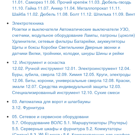
11.01. Саморез
11.06. Прочий крепёж
11.03. Дюбель-гвоздь
11.10. Гайка
11.07. Анкер
11.04. Металлопрокат
11.11.
Шайба
11.02. Дюбель
11.08. Болт
11.12. Шпилька
11.09. Винт
Электротехника
Розетки и выключатели
Автоматические выключатели
УЗО,
счетчики, модульное оборудование
Лампы, патроны (цоколя)
Удлинители, сетевые фильтры
Батарейки, акукмуляторы
Щиты и боксы
Коробки
Светильники
Дверные звонки и
датчики
Вилки, тройники, колодки, шнуры
Шины и рейки
12. Инструмент и оснастка
12.02. Ручной инструмент
12.01. Электроинструмент
12.04.
Буры, зубила, сверла
12.09. Химия
12.05. Круги, электроды
12.06. Биты, коронки, универсальные сверла
12.08. Краски,
эмали
12.07. Средства индивидуальной защиты
12.03.
Специализированный инструмент
12.10. Сухие смеси
03. Автоматика для ворот и шлагбаумы
3.12. Фурнитура
05. Сетевое и сервисное оборудовани
5.7. Оборудование ВОЛС
5.1. Маршрутизаторы (Роутеры)
5.5. Серверные шкафы и фурнитура
5.2. Коммутаторы
(Свитчи)
5.3. Wi-Fi мосты
5.6. Комплектующие для шкафов