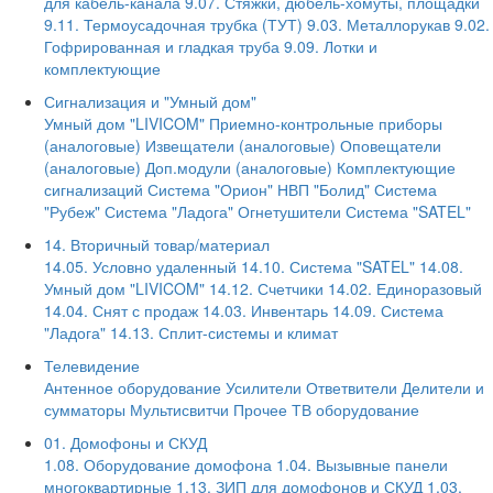
для кабель-канала
9.07. Стяжки, дюбель-хомуты, площадки
9.11. Термоусадочная трубка (ТУТ)
9.03. Металлорукав
9.02.
Гофрированная и гладкая труба
9.09. Лотки и
комплектующие
Сигнализация и "Умный дом"
Умный дом "LIVICOM"
Приемно-контрольные приборы
(аналоговые)
Извещатели (аналоговые)
Оповещатели
(аналоговые)
Доп.модули (аналоговые)
Комплектующие
сигнализаций
Система "Орион" НВП "Болид"
Система
"Рубеж"
Система "Ладога"
Огнетушители
Система "SATEL"
14. Вторичный товар/материал
14.05. Условно удаленный
14.10. Система "SATEL"
14.08.
Умный дом "LIVICOM"
14.12. Счетчики
14.02. Единоразовый
14.04. Снят с продаж
14.03. Инвентарь
14.09. Система
"Ладога"
14.13. Сплит-системы и климат
Телевидение
Антенное оборудование
Усилители
Ответвители
Делители и
сумматоры
Мультисвитчи
Прочее ТВ оборудование
01. Домофоны и СКУД
1.08. Оборудование домофона
1.04. Вызывные панели
многоквартирные
1.13. ЗИП для домофонов и СКУД
1.03.