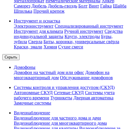
Металлопрокат
Неметалические материалы
Анкер
Саморез
Дюбель
Дюбель-гвоздь
Болт
Винт
Гайка
Шайба
Шпилька
Прочий крепеж
Инструмент и оснастка
Электроинструмент
Специализированный инструмент
Инструмент для климата
Ручной инструмент
Средства
индивидуальной защиты
Круги, электроды
Буры,
зубила
Сверла
Биты, коронки, универсальные свёрла
Краски, эмали
Химия
Сухие смеси
Скрыть
Домофоны
Домофон на частный дом или офис
Домофон на
многоквартирный дом
Обслуживание домофонов
Системы контроля и управления доступом (СКУД)
Автономные СКУД
Сетевые СКУД
Системы учета
рабочего времени
Турникеты
Дверная автоматика
Замочные системы
Видеонаблюдение
Видеонаблюдение для частного дома и дачи
Видеонаблюдение для многоквартирного дома
Видеонаблюдение для квартиры
Видеонаблюдение за