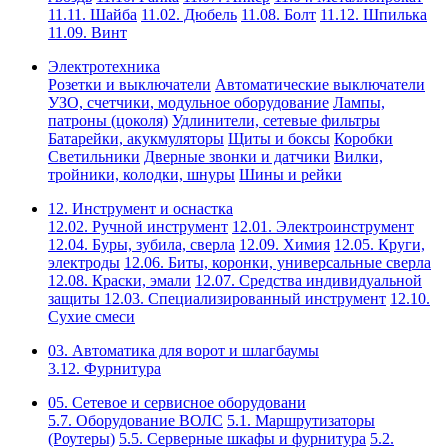
11.11. Шайба
11.02. Дюбель
11.08. Болт
11.12. Шпилька
11.09. Винт
Электротехника
Розетки и выключатели
Автоматические выключатели
УЗО, счетчики, модульное оборудование
Лампы,
патроны (цоколя)
Удлинители, сетевые фильтры
Батарейки, акукмуляторы
Щиты и боксы
Коробки
Светильники
Дверные звонки и датчики
Вилки,
тройники, колодки, шнуры
Шины и рейки
12. Инструмент и оснастка
12.02. Ручной инструмент
12.01. Электроинструмент
12.04. Буры, зубила, сверла
12.09. Химия
12.05. Круги,
электроды
12.06. Биты, коронки, универсальные сверла
12.08. Краски, эмали
12.07. Средства индивидуальной
защиты
12.03. Специализированный инструмент
12.10.
Сухие смеси
03. Автоматика для ворот и шлагбаумы
3.12. Фурнитура
05. Сетевое и сервисное оборудовани
5.7. Оборудование ВОЛС
5.1. Маршрутизаторы
(Роутеры)
5.5. Серверные шкафы и фурнитура
5.2.