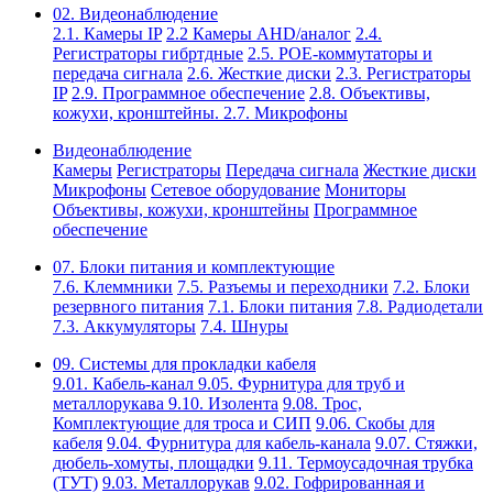
02. Видеонаблюдение
2.1. Камеры IP
2.2 Камеры AHD/аналог
2.4.
Регистраторы гибртдные
2.5. РОЕ-коммутаторы и
передача сигнала
2.6. Жесткие диски
2.3. Регистраторы
IP
2.9. Программное обеспечение
2.8. Объективы,
кожухи, кронштейны.
2.7. Микрофоны
Видеонаблюдение
Камеры
Регистраторы
Передача сигнала
Жесткие диски
Микрофоны
Сетевое оборудование
Мониторы
Объективы, кожухи, кронштейны
Программное
обеспечение
07. Блоки питания и комплектующие
7.6. Клеммники
7.5. Разъемы и переходники
7.2. Блоки
резервного питания
7.1. Блоки питания
7.8. Радиодетали
7.3. Аккумуляторы
7.4. Шнуры
09. Системы для прокладки кабеля
9.01. Кабель-канал
9.05. Фурнитура для труб и
металлорукава
9.10. Изолента
9.08. Трос,
Комплектующие для троса и СИП
9.06. Скобы для
кабеля
9.04. Фурнитура для кабель-канала
9.07. Стяжки,
дюбель-хомуты, площадки
9.11. Термоусадочная трубка
(ТУТ)
9.03. Металлорукав
9.02. Гофрированная и