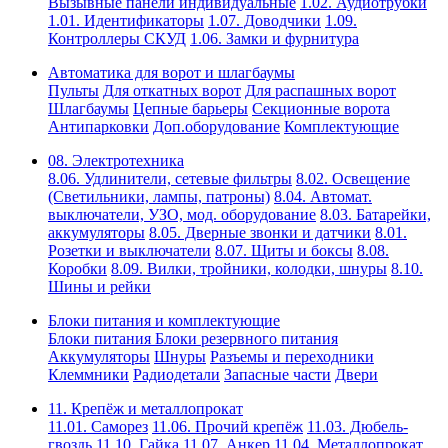
Вызывные панели индивидуальные
1.02. Аудиотрубки
1.01. Идентификаторы
1.07. Доводчики
1.09.
Контроллеры СКУД
1.06. Замки и фурнитура
Автоматика для ворот и шлагбаумы
Пульты
Для откатных ворот
Для распашных ворот
Шлагбаумы
Цепные барьеры
Секционные ворота
Антипарковки
Доп.оборудование
Комплектующие
08. Электротехника
8.06. Удлинители, сетевые фильтры
8.02. Освещение
(Светильники, лампы, патроны)
8.04. Автомат.
выключатели, УЗО, мод. оборудование
8.03. Батарейки,
аккумуляторы
8.05. Дверные звонки и датчики
8.01.
Розетки и выключатели
8.07. Щиты и боксы
8.08.
Коробки
8.09. Вилки, тройники, колодки, шнуры
8.10.
Шины и рейки
Блоки питания и комплектующие
Блоки питания
Блоки резервного питания
Аккумуляторы
Шнуры
Разъемы и переходники
Клеммники
Радиодетали
Запасные части
Двери
11. Крепёж и металлопрокат
11.01. Саморез
11.06. Прочий крепёж
11.03. Дюбель-
гвоздь
11.10. Гайка
11.07. Анкер
11.04. Металлопрокат