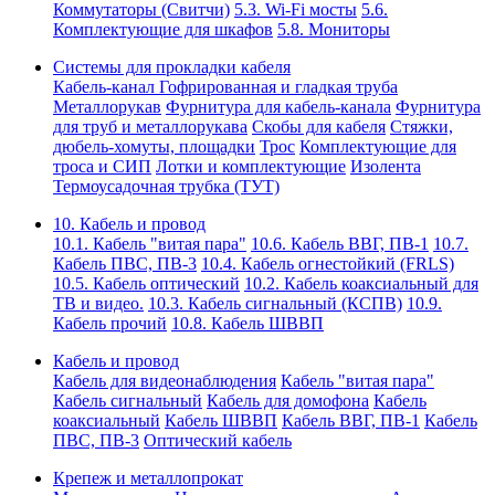
Коммутаторы (Свитчи)
5.3. Wi-Fi мосты
5.6.
Комплектующие для шкафов
5.8. Мониторы
Системы для прокладки кабеля
Кабель-канал
Гофрированная и гладкая труба
Металлорукав
Фурнитура для кабель-канала
Фурнитура
для труб и металлорукава
Скобы для кабеля
Стяжки,
дюбель-хомуты, площадки
Трос
Комплектующие для
троса и СИП
Лотки и комплектующие
Изолента
Термоусадочная трубка (ТУТ)
10. Кабель и провод
10.1. Кабель "витая пара"
10.6. Кабель ВВГ, ПВ-1
10.7.
Кабель ПВС, ПВ-3
10.4. Кабель огнестойкий (FRLS)
10.5. Кабель оптический
10.2. Кабель коаксиальный для
ТВ и видео.
10.3. Кабель сигнальный (КСПВ)
10.9.
Кабель прочий
10.8. Кабель ШВВП
Кабель и провод
Кабель для видеонаблюдения
Кабель "витая пара"
Кабель сигнальный
Кабель для домофона
Кабель
коаксиальный
Кабель ШВВП
Кабель ВВГ, ПВ-1
Кабель
ПВС, ПВ-3
Оптический кабель
Крепеж и металлопрокат