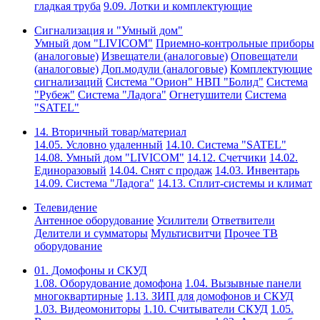
гладкая труба
9.09. Лотки и комплектующие
Сигнализация и "Умный дом"
Умный дом "LIVICOM"
Приемно-контрольные приборы
(аналоговые)
Извещатели (аналоговые)
Оповещатели
(аналоговые)
Доп.модули (аналоговые)
Комплектующие
сигнализаций
Система "Орион" НВП "Болид"
Система
"Рубеж"
Система "Ладога"
Огнетушители
Система
"SATEL"
14. Вторичный товар/материал
14.05. Условно удаленный
14.10. Система "SATEL"
14.08. Умный дом "LIVICOM"
14.12. Счетчики
14.02.
Единоразовый
14.04. Снят с продаж
14.03. Инвентарь
14.09. Система "Ладога"
14.13. Сплит-системы и климат
Телевидение
Антенное оборудование
Усилители
Ответвители
Делители и сумматоры
Мультисвитчи
Прочее ТВ
оборудование
01. Домофоны и СКУД
1.08. Оборудование домофона
1.04. Вызывные панели
многоквартирные
1.13. ЗИП для домофонов и СКУД
1.03. Видеомониторы
1.10. Считыватели СКУД
1.05.