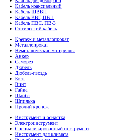
Кабель для домофона
Кабель коаксиальный
Кабель ШВВП
Кабель ВВГ, ПВ-1
Кабель ПВС, ПВ-3
Оптический кабель
Крепеж и металлопрокат
Металлопрокат
Неметалические материалы
Анкер
Саморез
Дюбель
Дюбель-гвоздь
Болт
Винт
Гайка
Шайба
Шпилька
Прочий крепеж
Инструмент и оснастка
Электроинструмент
Специализированный инструмент
Инструмент для климата
Ручной инструмент