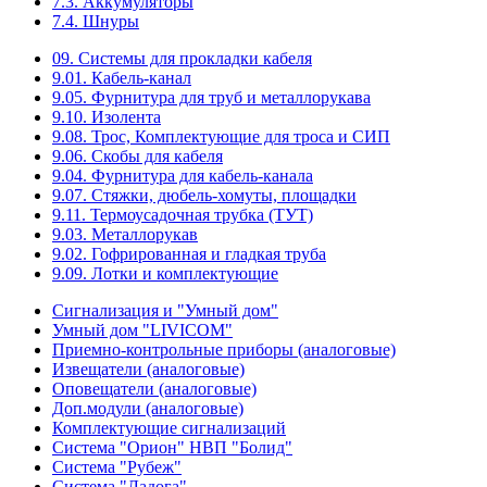
7.3. Аккумуляторы
7.4. Шнуры
09. Системы для прокладки кабеля
9.01. Кабель-канал
9.05. Фурнитура для труб и металлорукава
9.10. Изолента
9.08. Трос, Комплектующие для троса и СИП
9.06. Скобы для кабеля
9.04. Фурнитура для кабель-канала
9.07. Стяжки, дюбель-хомуты, площадки
9.11. Термоусадочная трубка (ТУТ)
9.03. Металлорукав
9.02. Гофрированная и гладкая труба
9.09. Лотки и комплектующие
Сигнализация и "Умный дом"
Умный дом "LIVICOM"
Приемно-контрольные приборы (аналоговые)
Извещатели (аналоговые)
Оповещатели (аналоговые)
Доп.модули (аналоговые)
Комплектующие сигнализаций
Система "Орион" НВП "Болид"
Система "Рубеж"
Система "Ладога"