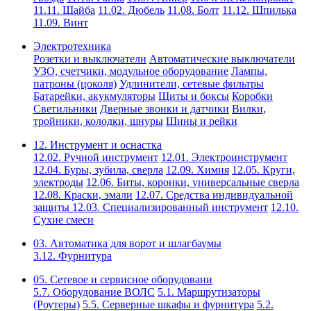
11.11. Шайба
11.02. Дюбель
11.08. Болт
11.12. Шпилька
11.09. Винт
Электротехника
Розетки и выключатели
Автоматические выключатели
УЗО, счетчики, модульное оборудование
Лампы,
патроны (цоколя)
Удлинители, сетевые фильтры
Батарейки, акукмуляторы
Щиты и боксы
Коробки
Светильники
Дверные звонки и датчики
Вилки,
тройники, колодки, шнуры
Шины и рейки
12. Инструмент и оснастка
12.02. Ручной инструмент
12.01. Электроинструмент
12.04. Буры, зубила, сверла
12.09. Химия
12.05. Круги,
электроды
12.06. Биты, коронки, универсальные сверла
12.08. Краски, эмали
12.07. Средства индивидуальной
защиты
12.03. Специализированный инструмент
12.10.
Сухие смеси
03. Автоматика для ворот и шлагбаумы
3.12. Фурнитура
05. Сетевое и сервисное оборудовани
5.7. Оборудование ВОЛС
5.1. Маршрутизаторы
(Роутеры)
5.5. Серверные шкафы и фурнитура
5.2.