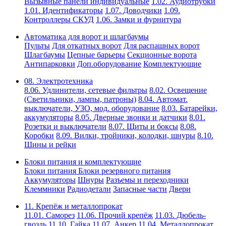
Вызывные панели индивидуальные
1.02. Аудиотрубки
1.01. Идентификаторы
1.07. Доводчики
1.09.
Контроллеры СКУД
1.06. Замки и фурнитура
Автоматика для ворот и шлагбаумы
Пульты
Для откатных ворот
Для распашных ворот
Шлагбаумы
Цепные барьеры
Секционные ворота
Антипарковки
Доп.оборудование
Комплектующие
08. Электротехника
8.06. Удлинители, сетевые фильтры
8.02. Освещение
(Светильники, лампы, патроны)
8.04. Автомат.
выключатели, УЗО, мод. оборудование
8.03. Батарейки,
аккумуляторы
8.05. Дверные звонки и датчики
8.01.
Розетки и выключатели
8.07. Щиты и боксы
8.08.
Коробки
8.09. Вилки, тройники, колодки, шнуры
8.10.
Шины и рейки
Блоки питания и комплектующие
Блоки питания
Блоки резервного питания
Аккумуляторы
Шнуры
Разъемы и переходники
Клеммники
Радиодетали
Запасные части
Двери
11. Крепёж и металлопрокат
11.01. Саморез
11.06. Прочий крепёж
11.03. Дюбель-
гвоздь
11.10. Гайка
11.07. Анкер
11.04. Металлопрокат