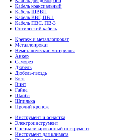
Кабель для домофона
Кабель коаксиальный
Кабель ШВВП
Кабель ВВГ, ПВ-1
Кабель ПВС, ПВ-3
Оптический кабель
Крепеж и металлопрокат
Металлопрокат
Неметалические материалы
Анкер
Саморез
Дюбель
Дюбель-гвоздь
Болт
Винт
Гайка
Шайба
Шпилька
Прочий крепеж
Инструмент и оснастка
Электроинструмент
Специализированный инструмент
Инструмент для климата
Ручной инструмент