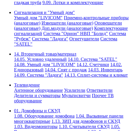
гладкая труба
9.09. Лотки и комплектующие
Сигнализация и "Умный дом"
Умный дом "LIVICOM"
Приемно-контрольные приборы
(аналоговые)
Извещатели (аналоговые)
Оповещатели
(аналоговые)
Доп.модули (аналоговые)
Комплектующие
сигнализаций
Система "Орион" НВП "Болид"
Система
"Рубеж"
Система "Ладога"
Огнетушители
Система
"SATEL"
14. Вторичный товар/материал
14.05. Условно удаленный
14.10. Система "SATEL"
14.08. Умный дом "LIVICOM"
14.12. Счетчики
14.02.
Единоразовый
14.04. Снят с продаж
14.03. Инвентарь
14.09. Система "Ладога"
14.13. Сплит-системы и климат
Телевидение
Антенное оборудование
Усилители
Ответвители
Делители и сумматоры
Мультисвитчи
Прочее ТВ
оборудование
01. Домофоны и СКУД
1.08. Оборудование домофона
1.04. Вызывные панели
многоквартирные
1.13. ЗИП для домофонов и СКУД
1.03. Видеомониторы
1.10. Считыватели СКУД
1.05.