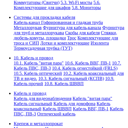
Коммутаторы (Свитчи)
5.3. Wi-Fi мосты
5.6.
Комплектующие для шкафов
5.8. Мониторы
Системы для прокладки кабеля
Кабель-канал
Гофрированная и гладкая труба
Металлорукав
Фурнитура для кабель-канала
Фурнитура
для труб и металлорукава
Скобы для кабеля
Стяжки,
дюбель-хомуты, площадки
Трос
Комплектующие для
троса и СИП
Лотки и комплектующие
Изолента
Термоусадочная трубка (ТУТ)
10. Кабель и провод
10.1. Кабель "витая пара"
10.6. Кабель ВВГ, ПВ-1
10.7.
Кабель ПВС, ПВ-3
10.4. Кабель огнестойкий (FRLS)
10.5. Кабель оптический
10.2. Кабель коаксиальный для
ТВ и видео.
10.3. Кабель сигнальный (КСПВ)
10.9.
Кабель прочий
10.8. Кабель ШВВП
Кабель и провод
Кабель для видеонаблюдения
Кабель "витая пара"
Кабель сигнальный
Кабель для домофона
Кабель
коаксиальный
Кабель ШВВП
Кабель ВВГ, ПВ-1
Кабель
ПВС, ПВ-3
Оптический кабель
Крепеж и металлопрокат