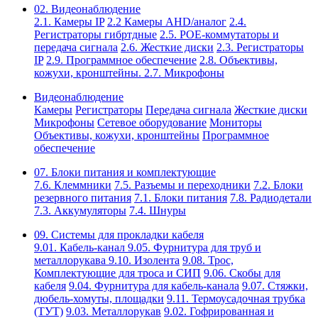
02. Видеонаблюдение
2.1. Камеры IP
2.2 Камеры AHD/аналог
2.4.
Регистраторы гибртдные
2.5. РОЕ-коммутаторы и
передача сигнала
2.6. Жесткие диски
2.3. Регистраторы
IP
2.9. Программное обеспечение
2.8. Объективы,
кожухи, кронштейны.
2.7. Микрофоны
Видеонаблюдение
Камеры
Регистраторы
Передача сигнала
Жесткие диски
Микрофоны
Сетевое оборудование
Мониторы
Объективы, кожухи, кронштейны
Программное
обеспечение
07. Блоки питания и комплектующие
7.6. Клеммники
7.5. Разъемы и переходники
7.2. Блоки
резервного питания
7.1. Блоки питания
7.8. Радиодетали
7.3. Аккумуляторы
7.4. Шнуры
09. Системы для прокладки кабеля
9.01. Кабель-канал
9.05. Фурнитура для труб и
металлорукава
9.10. Изолента
9.08. Трос,
Комплектующие для троса и СИП
9.06. Скобы для
кабеля
9.04. Фурнитура для кабель-канала
9.07. Стяжки,
дюбель-хомуты, площадки
9.11. Термоусадочная трубка
(ТУТ)
9.03. Металлорукав
9.02. Гофрированная и