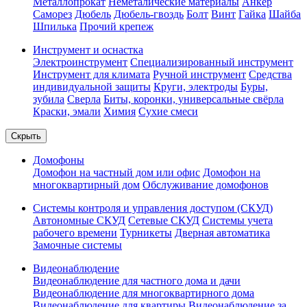
Металлопрокат
Неметалические материалы
Анкер
Саморез
Дюбель
Дюбель-гвоздь
Болт
Винт
Гайка
Шайба
Шпилька
Прочий крепеж
Инструмент и оснастка
Электроинструмент
Специализированный инструмент
Инструмент для климата
Ручной инструмент
Средства
индивидуальной защиты
Круги, электроды
Буры,
зубила
Сверла
Биты, коронки, универсальные свёрла
Краски, эмали
Химия
Сухие смеси
Скрыть
Домофоны
Домофон на частный дом или офис
Домофон на
многоквартирный дом
Обслуживание домофонов
Системы контроля и управления доступом (СКУД)
Автономные СКУД
Сетевые СКУД
Системы учета
рабочего времени
Турникеты
Дверная автоматика
Замочные системы
Видеонаблюдение
Видеонаблюдение для частного дома и дачи
Видеонаблюдение для многоквартирного дома
Видеонаблюдение для квартиры
Видеонаблюдение за