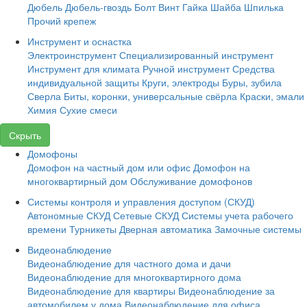
Дюбель
Дюбель-гвоздь
Болт
Винт
Гайка
Шайба
Шпилька
Прочий крепеж
Инструмент и оснастка
Электроинструмент
Специализированный инструмент
Инструмент для климата
Ручной инструмент
Средства
индивидуальной защиты
Круги, электроды
Буры, зубила
Сверла
Биты, коронки, универсальные свёрла
Краски, эмали
Химия
Сухие смеси
Скрыть
Домофоны
Домофон на частный дом или офис
Домофон на
многоквартирный дом
Обслуживание домофонов
Системы контроля и управления доступом (СКУД)
Автономные СКУД
Сетевые СКУД
Системы учета рабочего
времени
Турникеты
Дверная автоматика
Замочные системы
Видеонаблюдение
Видеонаблюдение для частного дома и дачи
Видеонаблюдение для многоквартирного дома
Видеонаблюдение для квартиры
Видеонаблюдение за
автомобилем у дома
Видеонаблюдение для офиса