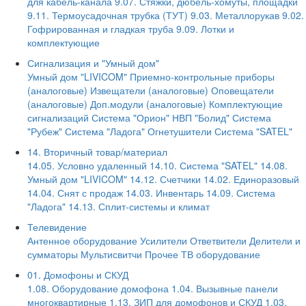
для кабель-канала
9.07. Стяжки, дюбель-хомуты, площадки
9.11. Термоусадочная трубка (ТУТ)
9.03. Металлорукав
9.02.
Гофрированная и гладкая труба
9.09. Лотки и
комплектующие
Сигнализация и "Умный дом"
Умный дом "LIVICOM"
Приемно-контрольные приборы
(аналоговые)
Извещатели (аналоговые)
Оповещатели
(аналоговые)
Доп.модули (аналоговые)
Комплектующие
сигнализаций
Система "Орион" НВП "Болид"
Система
"Рубеж"
Система "Ладога"
Огнетушители
Система "SATEL"
14. Вторичный товар/материал
14.05. Условно удаленный
14.10. Система "SATEL"
14.08.
Умный дом "LIVICOM"
14.12. Счетчики
14.02. Единоразовый
14.04. Снят с продаж
14.03. Инвентарь
14.09. Система
"Ладога"
14.13. Сплит-системы и климат
Телевидение
Антенное оборудование
Усилители
Ответвители
Делители и
сумматоры
Мультисвитчи
Прочее ТВ оборудование
01. Домофоны и СКУД
1.08. Оборудование домофона
1.04. Вызывные панели
многоквартирные
1.13. ЗИП для домофонов и СКУД
1.03.