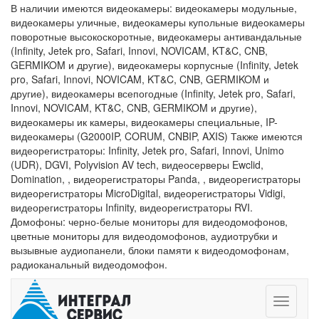
В наличии имеются видеокамеры: видеокамеры модульные,
видеокамеры уличные, видеокамеры купольные видеокамеры
поворотные высокоскоротные, видеокамеры антивандальные
(Infinity, Jetek pro, Safari, Innovi, NOVICAM, KT&C, CNB,
GERMIKOM и другие), видеокамеры корпусные (Infinity, Jetek
pro, Safari, Innovi, NOVICAM, KT&C, CNB, GERMIKOM и
другие), видеокамеры всепогодные (Infinity, Jetek pro, Safari,
Innovi, NOVICAM, KT&C, CNB, GERMIKOM и другие),
видеокамеры ик камеры, видеокамеры специальные, IP-
видеокамеры (G2000IP, CORUM, CNBIP, AXIS) Также имеются
видеорегистраторы: Infinity, Jetek pro, Safari, Innovi, Unimo
(UDR), DGVI, Polyvision AV tech, видеосерверы Ewclid,
Domination, , видеорегистраторы Panda, , видеорегистраторы
видеорегистраторы MicroDigital, видеорегистраторы Vidigi,
видеорегистраторы Infinity, видеорегистраторы RVI.
Домофоны: черно-белые мониторы для видеодомофонов,
цветные мониторы для видеодомофонов, аудиотрубки и
вызывные аудиопанели, блоки памяти к видеодомофонам,
радиоканальный видеодомофон.
Toggle
navigati