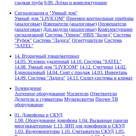
гладкая труба
9.09. Лотки и комплектующие
Сигнализация и "Умный дом"
Умный дом "LIVICOM"
Приемно-контрольные приборы
(аналоговые)
Извещатели (аналоговые)
Оповещатели
(аналоговые)
Доп.модули (аналоговые)
Комплектующие
сигнализаций
Система "Орион" НВП "Болид"
Система
"Рубеж"
Система "Ладога"
Огнетушители
Система
"SATEL"
14. Вторичный товар/материал
14.05. Условно удаленный
14.10. Система "SATEL"
14.08. Умный дом "LIVICOM"
14.12. Счетчики
14.02.
Единоразовый
14.04. Снят с продаж
14.03. Инвентарь
14.09. Система "Ладога"
14.13. Сплит-системы и климат
Телевидение
Антенное оборудование
Усилители
Ответвители
Делители и сумматоры
Мультисвитчи
Прочее ТВ
оборудование
01. Домофоны и СКУД
1.08. Оборудование домофона
1.04. Вызывные панели
многоквартирные
1.13. ЗИП для домофонов и СКУД
1.03. Видеомониторы
1.10. Считыватели СКУД
1.05.