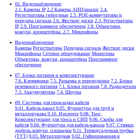
02. Видеонаблюдение
2.1. Камеры IP
2.2 Камеры AHD/аналог
2.4.
Регистраторы гибртдные
2.5. РОЕ-коммутаторы и
передача сигнала
2.6. Жесткие диски
2.3. Регистраторы
IP
2.9. Программное обеспечение
2.8. Объективы,
кожухи, кронштейны.
2.7. Микрофоны
Видеонаблюдение
Камеры
Регистраторы
Передача сигнала
Жесткие диски
Микрофоны
Сетевое оборудование
Мониторы
Объективы, кожухи, кронштейны
Программное
обеспечение
07. Блоки питания и комплектующие
7.6. Клеммники
7.5. Разъемы и переходники
7.2. Блоки
резервного питания
7.1. Блоки питания
7.8. Радиодетали
7.3. Аккумуляторы
7.4. Шнуры
09. Системы для прокладки кабеля
9.01. Кабель-канал
9.05. Фурнитура для труб и
металлорукава
9.10. Изолента
9.08. Трос,
Комплектующие для троса и СИП
9.06. Скобы для
кабеля
9.04. Фурнитура для кабель-канала
9.07. Стяжки,
дюбель-хомуты, площадки
9.11. Термоусадочная трубка
(ТУТ)
9.03. Металлорукав
9.02. Гофрированная и