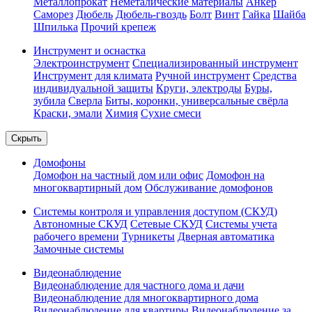
Металлопрокат
Неметалические материалы
Анкер
Саморез
Дюбель
Дюбель-гвоздь
Болт
Винт
Гайка
Шайба
Шпилька
Прочий крепеж
Инструмент и оснастка
Электроинструмент
Специализированный инструмент
Инструмент для климата
Ручной инструмент
Средства
индивидуальной защиты
Круги, электроды
Буры,
зубила
Сверла
Биты, коронки, универсальные свёрла
Краски, эмали
Химия
Сухие смеси
Скрыть
Домофоны
Домофон на частный дом или офис
Домофон на
многоквартирный дом
Обслуживание домофонов
Системы контроля и управления доступом (СКУД)
Автономные СКУД
Сетевые СКУД
Системы учета
рабочего времени
Турникеты
Дверная автоматика
Замочные системы
Видеонаблюдение
Видеонаблюдение для частного дома и дачи
Видеонаблюдение для многоквартирного дома
Видеонаблюдение для квартиры
Видеонаблюдение за