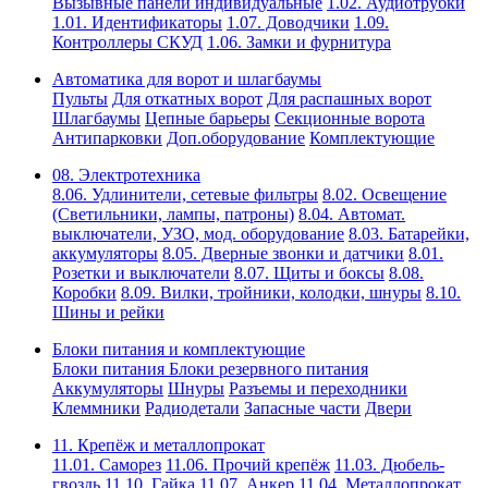
Вызывные панели индивидуальные
1.02. Аудиотрубки
1.01. Идентификаторы
1.07. Доводчики
1.09.
Контроллеры СКУД
1.06. Замки и фурнитура
Автоматика для ворот и шлагбаумы
Пульты
Для откатных ворот
Для распашных ворот
Шлагбаумы
Цепные барьеры
Секционные ворота
Антипарковки
Доп.оборудование
Комплектующие
08. Электротехника
8.06. Удлинители, сетевые фильтры
8.02. Освещение
(Светильники, лампы, патроны)
8.04. Автомат.
выключатели, УЗО, мод. оборудование
8.03. Батарейки,
аккумуляторы
8.05. Дверные звонки и датчики
8.01.
Розетки и выключатели
8.07. Щиты и боксы
8.08.
Коробки
8.09. Вилки, тройники, колодки, шнуры
8.10.
Шины и рейки
Блоки питания и комплектующие
Блоки питания
Блоки резервного питания
Аккумуляторы
Шнуры
Разъемы и переходники
Клеммники
Радиодетали
Запасные части
Двери
11. Крепёж и металлопрокат
11.01. Саморез
11.06. Прочий крепёж
11.03. Дюбель-
гвоздь
11.10. Гайка
11.07. Анкер
11.04. Металлопрокат