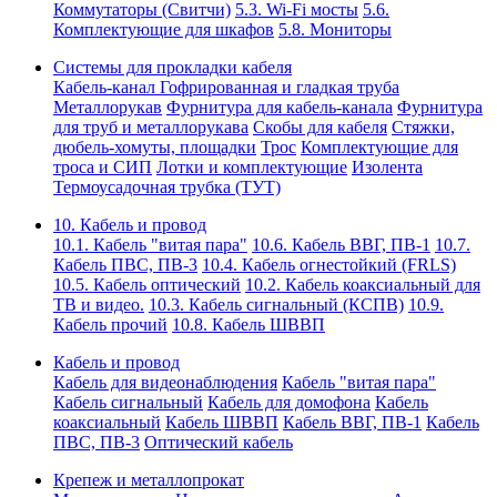
Коммутаторы (Свитчи)
5.3. Wi-Fi мосты
5.6.
Комплектующие для шкафов
5.8. Мониторы
Системы для прокладки кабеля
Кабель-канал
Гофрированная и гладкая труба
Металлорукав
Фурнитура для кабель-канала
Фурнитура
для труб и металлорукава
Скобы для кабеля
Стяжки,
дюбель-хомуты, площадки
Трос
Комплектующие для
троса и СИП
Лотки и комплектующие
Изолента
Термоусадочная трубка (ТУТ)
10. Кабель и провод
10.1. Кабель "витая пара"
10.6. Кабель ВВГ, ПВ-1
10.7.
Кабель ПВС, ПВ-3
10.4. Кабель огнестойкий (FRLS)
10.5. Кабель оптический
10.2. Кабель коаксиальный для
ТВ и видео.
10.3. Кабель сигнальный (КСПВ)
10.9.
Кабель прочий
10.8. Кабель ШВВП
Кабель и провод
Кабель для видеонаблюдения
Кабель "витая пара"
Кабель сигнальный
Кабель для домофона
Кабель
коаксиальный
Кабель ШВВП
Кабель ВВГ, ПВ-1
Кабель
ПВС, ПВ-3
Оптический кабель
Крепеж и металлопрокат