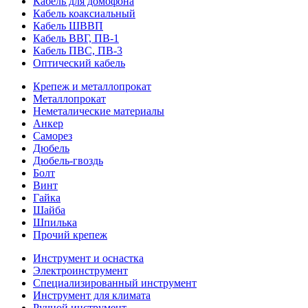
Кабель для домофона
Кабель коаксиальный
Кабель ШВВП
Кабель ВВГ, ПВ-1
Кабель ПВС, ПВ-3
Оптический кабель
Крепеж и металлопрокат
Металлопрокат
Неметалические материалы
Анкер
Саморез
Дюбель
Дюбель-гвоздь
Болт
Винт
Гайка
Шайба
Шпилька
Прочий крепеж
Инструмент и оснастка
Электроинструмент
Специализированный инструмент
Инструмент для климата
Ручной инструмент