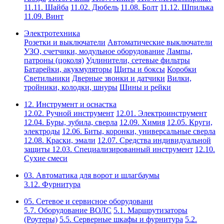
11.11. Шайба
11.02. Дюбель
11.08. Болт
11.12. Шпилька
11.09. Винт
Электротехника
Розетки и выключатели
Автоматические выключатели
УЗО, счетчики, модульное оборудование
Лампы,
патроны (цоколя)
Удлинители, сетевые фильтры
Батарейки, акукмуляторы
Щиты и боксы
Коробки
Светильники
Дверные звонки и датчики
Вилки,
тройники, колодки, шнуры
Шины и рейки
12. Инструмент и оснастка
12.02. Ручной инструмент
12.01. Электроинструмент
12.04. Буры, зубила, сверла
12.09. Химия
12.05. Круги,
электроды
12.06. Биты, коронки, универсальные сверла
12.08. Краски, эмали
12.07. Средства индивидуальной
защиты
12.03. Специализированный инструмент
12.10.
Сухие смеси
03. Автоматика для ворот и шлагбаумы
3.12. Фурнитура
05. Сетевое и сервисное оборудовани
5.7. Оборудование ВОЛС
5.1. Маршрутизаторы
(Роутеры)
5.5. Серверные шкафы и фурнитура
5.2.