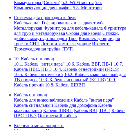
Коммутаторы (Свитчи)
5.3. Wi-Fi мосты
5.6.
Комплектующие для шкафов
5.8. Мониторы
Системы для прокладки кабеля
Кабель-канал
Гофрированная и гладкая труба
Металлорукав
Фурнитура для кабель-канала
Фурнитура
для труб и металлорукава
Скобы для кабеля
Стяжки,
дюбель-хомуты, площадки
Трос
Комплектующие для
троса и СИП
Лотки и комплектующие
Изолента
Термоусадочная трубка (ТУТ)
10. Кабель и провод
10.1. Кабель "витая пара"
10.6. Кабель ВВГ, ПВ-1
10.7.
Кабель ПВС, ПВ-3
10.4. Кабель огнестойкий (FRLS)
10.5. Кабель оптический
10.2. Кабель коаксиальный для
ТВ и видео.
10.3. Кабель сигнальный (КСПВ)
10.9.
Кабель прочий
10.8. Кабель ШВВП
Кабель и провод
Кабель для видеонаблюдения
Кабель "витая пара"
Кабель сигнальный
Кабель для домофона
Кабель
коаксиальный
Кабель ШВВП
Кабель ВВГ, ПВ-1
Кабель
ПВС, ПВ-3
Оптический кабель
Крепеж и металлопрокат