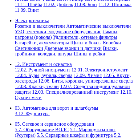
11.11. Шайба
11.02. Дюбель
11.08. Болт
11.12. Шпилька
11.09. Винт
Электротехника
Розетки и выключатели
Автоматические выключатели
УЗО, счетчики, модульное оборудование
Лампы,
патроны (цоколя)
Удлинители, сетевые фильтры
Батарейки, акукмуляторы
Щиты и боксы
Коробки
Светильники
Дверные звонки и датчики
Вилки,
тройники, колодки, шнуры
Шины и рейки
12. Инструмент и оснастка
12.02. Ручной инструмент
12.01. Электроинструмент
12.04. Буры, зубила, сверла
12.09. Химия
12.05. Круги,
электроды
12.06. Биты, коронки, универсальные сверла
12.08. Краски, эмали
12.07. Средства индивидуальной
защиты
12.03. Специализированный инструмент
12.10.
Сухие смеси
03. Автоматика для ворот и шлагбаумы
3.12. Фурнитура
05. Сетевое и сервисное оборудовани
5.7. Оборудование ВОЛС
5.1. Маршрутизаторы
(Роутеры)
5.5. Серверные шкафы и фурнитура
5.2.