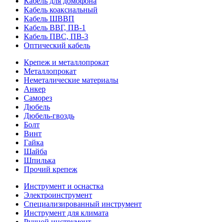
Кабель для домофона
Кабель коаксиальный
Кабель ШВВП
Кабель ВВГ, ПВ-1
Кабель ПВС, ПВ-3
Оптический кабель
Крепеж и металлопрокат
Металлопрокат
Неметалические материалы
Анкер
Саморез
Дюбель
Дюбель-гвоздь
Болт
Винт
Гайка
Шайба
Шпилька
Прочий крепеж
Инструмент и оснастка
Электроинструмент
Специализированный инструмент
Инструмент для климата
Ручной инструмент