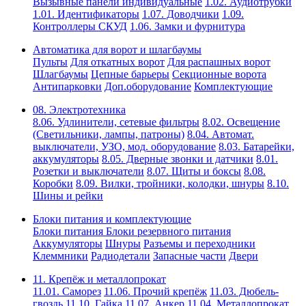
Вызывные панели индивидуальные
1.02. Аудиотрубки
1.01. Идентификаторы
1.07. Доводчики
1.09.
Контроллеры СКУД
1.06. Замки и фурнитура
Автоматика для ворот и шлагбаумы
Пульты
Для откатных ворот
Для распашных ворот
Шлагбаумы
Цепные барьеры
Секционные ворота
Антипарковки
Доп.оборудование
Комплектующие
08. Электротехника
8.06. Удлинители, сетевые фильтры
8.02. Освещение
(Светильники, лампы, патроны)
8.04. Автомат.
выключатели, УЗО, мод. оборудование
8.03. Батарейки,
аккумуляторы
8.05. Дверные звонки и датчики
8.01.
Розетки и выключатели
8.07. Щиты и боксы
8.08.
Коробки
8.09. Вилки, тройники, колодки, шнуры
8.10.
Шины и рейки
Блоки питания и комплектующие
Блоки питания
Блоки резервного питания
Аккумуляторы
Шнуры
Разъемы и переходники
Клеммники
Радиодетали
Запасные части
Двери
11. Крепёж и металлопрокат
11.01. Саморез
11.06. Прочий крепёж
11.03. Дюбель-
гвоздь
11.10. Гайка
11.07. Анкер
11.04. Металлопрокат