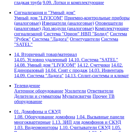
гладкая труба
9.09. Лотки и комплектующие
Сигнализация и "Умный дом"
Умный дом "LIVICOM"
Приемно-контрольные приборы
(аналоговые)
Извещатели (аналоговые)
Оповещатели
(аналоговые)
Доп.модули (аналоговые)
Комплектующие
сигнализаций
Система "Орион" НВП "Болид"
Система
"Рубеж"
Система "Ладога"
Огнетушители
Система
"SATEL"
14. Вторичный товар/материал
14.05. Условно удаленный
14.10. Система "SATEL"
14.08. Умный дом "LIVICOM"
14.12. Счетчики
14.02.
Единоразовый
14.04. Снят с продаж
14.03. Инвентарь
14.09. Система "Ладога"
14.13. Сплит-системы и климат
Телевидение
Антенное оборудование
Усилители
Ответвители
Делители и сумматоры
Мультисвитчи
Прочее ТВ
оборудование
01. Домофоны и СКУД
1.08. Оборудование домофона
1.04. Вызывные панели
многоквартирные
1.13. ЗИП для домофонов и СКУД
1.03. Видеомониторы
1.10. Считыватели СКУД
1.05.