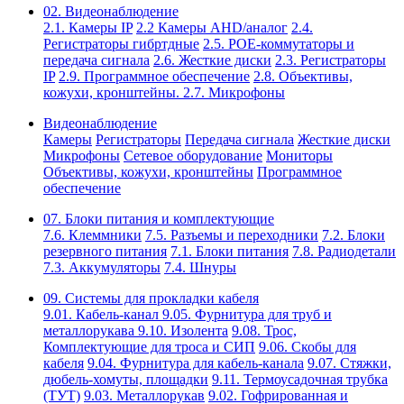
02. Видеонаблюдение
2.1. Камеры IP
2.2 Камеры AHD/аналог
2.4.
Регистраторы гибртдные
2.5. РОЕ-коммутаторы и
передача сигнала
2.6. Жесткие диски
2.3. Регистраторы
IP
2.9. Программное обеспечение
2.8. Объективы,
кожухи, кронштейны.
2.7. Микрофоны
Видеонаблюдение
Камеры
Регистраторы
Передача сигнала
Жесткие диски
Микрофоны
Сетевое оборудование
Мониторы
Объективы, кожухи, кронштейны
Программное
обеспечение
07. Блоки питания и комплектующие
7.6. Клеммники
7.5. Разъемы и переходники
7.2. Блоки
резервного питания
7.1. Блоки питания
7.8. Радиодетали
7.3. Аккумуляторы
7.4. Шнуры
09. Системы для прокладки кабеля
9.01. Кабель-канал
9.05. Фурнитура для труб и
металлорукава
9.10. Изолента
9.08. Трос,
Комплектующие для троса и СИП
9.06. Скобы для
кабеля
9.04. Фурнитура для кабель-канала
9.07. Стяжки,
дюбель-хомуты, площадки
9.11. Термоусадочная трубка
(ТУТ)
9.03. Металлорукав
9.02. Гофрированная и