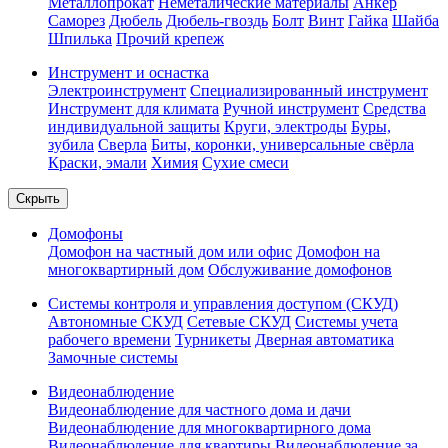
Металлопрокат
Неметалические материалы
Анкер
Саморез
Дюбель
Дюбель-гвоздь
Болт
Винт
Гайка
Шайба
Шпилька
Прочий крепеж
Инструмент и оснастка
Электроинструмент
Специализированный инструмент
Инструмент для климата
Ручной инструмент
Средства
индивидуальной защиты
Круги, электроды
Буры,
зубила
Сверла
Биты, коронки, универсальные свёрла
Краски, эмали
Химия
Сухие смеси
Скрыть
Домофоны
Домофон на частный дом или офис
Домофон на
многоквартирный дом
Обслуживание домофонов
Системы контроля и управления доступом (СКУД)
Автономные СКУД
Сетевые СКУД
Системы учета
рабочего времени
Турникеты
Дверная автоматика
Замочные системы
Видеонаблюдение
Видеонаблюдение для частного дома и дачи
Видеонаблюдение для многоквартирного дома
Видеонаблюдение для квартиры
Видеонаблюдение за