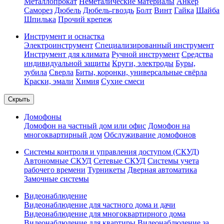
Металлопрокат
Неметалические материалы
Анкер
Саморез
Дюбель
Дюбель-гвоздь
Болт
Винт
Гайка
Шайба
Шпилька
Прочий крепеж
Инструмент и оснастка
Электроинструмент
Специализированный инструмент
Инструмент для климата
Ручной инструмент
Средства
индивидуальной защиты
Круги, электроды
Буры,
зубила
Сверла
Биты, коронки, универсальные свёрла
Краски, эмали
Химия
Сухие смеси
Скрыть
Домофоны
Домофон на частный дом или офис
Домофон на
многоквартирный дом
Обслуживание домофонов
Системы контроля и управления доступом (СКУД)
Автономные СКУД
Сетевые СКУД
Системы учета
рабочего времени
Турникеты
Дверная автоматика
Замочные системы
Видеонаблюдение
Видеонаблюдение для частного дома и дачи
Видеонаблюдение для многоквартирного дома
Видеонаблюдение для квартиры
Видеонаблюдение за