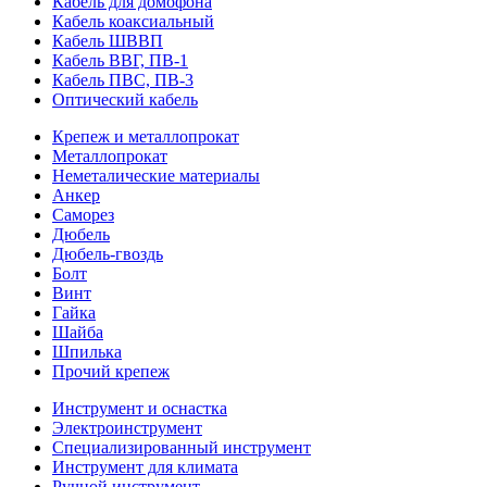
Кабель для домофона
Кабель коаксиальный
Кабель ШВВП
Кабель ВВГ, ПВ-1
Кабель ПВС, ПВ-3
Оптический кабель
Крепеж и металлопрокат
Металлопрокат
Неметалические материалы
Анкер
Саморез
Дюбель
Дюбель-гвоздь
Болт
Винт
Гайка
Шайба
Шпилька
Прочий крепеж
Инструмент и оснастка
Электроинструмент
Специализированный инструмент
Инструмент для климата
Ручной инструмент