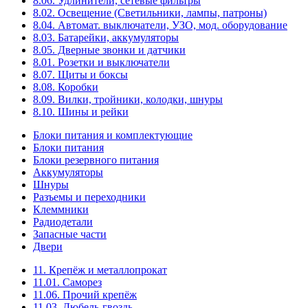
8.06. Удлинители, сетевые фильтры
8.02. Освещение (Светильники, лампы, патроны)
8.04. Автомат. выключатели, УЗО, мод. оборудование
8.03. Батарейки, аккумуляторы
8.05. Дверные звонки и датчики
8.01. Розетки и выключатели
8.07. Щиты и боксы
8.08. Коробки
8.09. Вилки, тройники, колодки, шнуры
8.10. Шины и рейки
Блоки питания и комплектующие
Блоки питания
Блоки резервного питания
Аккумуляторы
Шнуры
Разъемы и переходники
Клеммники
Радиодетали
Запасные части
Двери
11. Крепёж и металлопрокат
11.01. Саморез
11.06. Прочий крепёж
11.03. Дюбель-гвоздь