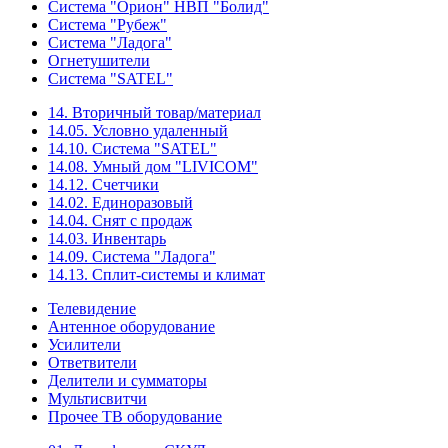
Система "Орион" НВП "Болид"
Система "Рубеж"
Система "Ладога"
Огнетушители
Система "SATEL"
14. Вторичный товар/материал
14.05. Условно удаленный
14.10. Система "SATEL"
14.08. Умный дом "LIVICOM"
14.12. Счетчики
14.02. Единоразовый
14.04. Снят с продаж
14.03. Инвентарь
14.09. Система "Ладога"
14.13. Сплит-системы и климат
Телевидение
Антенное оборудование
Усилители
Ответвители
Делители и сумматоры
Мультисвитчи
Прочее ТВ оборудование