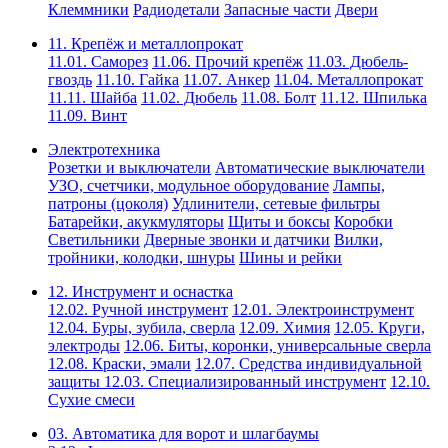
Клеммники
Радиодетали
Запасные части
Двери
11. Крепёж и металлопрокат
11.01. Саморез
11.06. Прочий крепёж
11.03. Дюбель-
гвоздь
11.10. Гайка
11.07. Анкер
11.04. Металлопрокат
11.11. Шайба
11.02. Дюбель
11.08. Болт
11.12. Шпилька
11.09. Винт
Электротехника
Розетки и выключатели
Автоматические выключатели
УЗО, счетчики, модульное оборудование
Лампы,
патроны (цоколя)
Удлинители, сетевые фильтры
Батарейки, акукмуляторы
Щиты и боксы
Коробки
Светильники
Дверные звонки и датчики
Вилки,
тройники, колодки, шнуры
Шины и рейки
12. Инструмент и оснастка
12.02. Ручной инструмент
12.01. Электроинструмент
12.04. Буры, зубила, сверла
12.09. Химия
12.05. Круги,
электроды
12.06. Биты, коронки, универсальные сверла
12.08. Краски, эмали
12.07. Средства индивидуальной
защиты
12.03. Специализированный инструмент
12.10.
Сухие смеси
03. Автоматика для ворот и шлагбаумы