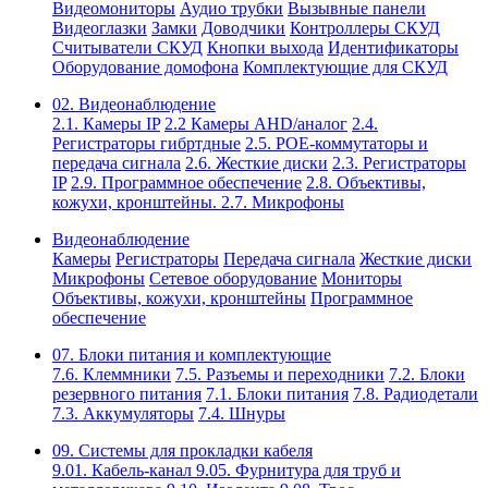
Видеомониторы
Аудио трубки
Вызывные панели
Видеоглазки
Замки
Доводчики
Контроллеры СКУД
Считыватели СКУД
Кнопки выхода
Идентификаторы
Оборудование домофона
Комплектующие для СКУД
02. Видеонаблюдение
2.1. Камеры IP
2.2 Камеры AHD/аналог
2.4.
Регистраторы гибртдные
2.5. РОЕ-коммутаторы и
передача сигнала
2.6. Жесткие диски
2.3. Регистраторы
IP
2.9. Программное обеспечение
2.8. Объективы,
кожухи, кронштейны.
2.7. Микрофоны
Видеонаблюдение
Камеры
Регистраторы
Передача сигнала
Жесткие диски
Микрофоны
Сетевое оборудование
Мониторы
Объективы, кожухи, кронштейны
Программное
обеспечение
07. Блоки питания и комплектующие
7.6. Клеммники
7.5. Разъемы и переходники
7.2. Блоки
резервного питания
7.1. Блоки питания
7.8. Радиодетали
7.3. Аккумуляторы
7.4. Шнуры
09. Системы для прокладки кабеля
9.01. Кабель-канал
9.05. Фурнитура для труб и