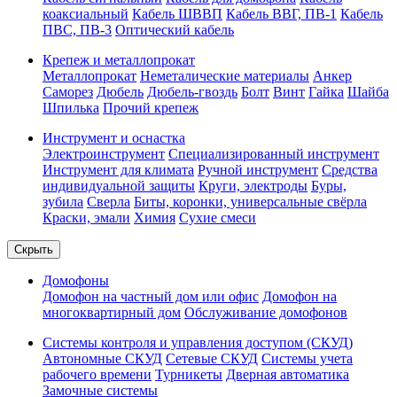
коаксиальный
Кабель ШВВП
Кабель ВВГ, ПВ-1
Кабель
ПВС, ПВ-3
Оптический кабель
Крепеж и металлопрокат
Металлопрокат
Неметалические материалы
Анкер
Саморез
Дюбель
Дюбель-гвоздь
Болт
Винт
Гайка
Шайба
Шпилька
Прочий крепеж
Инструмент и оснастка
Электроинструмент
Специализированный инструмент
Инструмент для климата
Ручной инструмент
Средства
индивидуальной защиты
Круги, электроды
Буры,
зубила
Сверла
Биты, коронки, универсальные свёрла
Краски, эмали
Химия
Сухие смеси
Скрыть
Домофоны
Домофон на частный дом или офис
Домофон на
многоквартирный дом
Обслуживание домофонов
Системы контроля и управления доступом (СКУД)
Автономные СКУД
Сетевые СКУД
Системы учета
рабочего времени
Турникеты
Дверная автоматика
Замочные системы