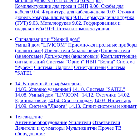
металлорукава
9.10. Изолента
9.08. Трос,
Комплектующие для троса и СИП
9.06. Скобы для
кабеля
9.04. Фурнитура для кабель-канала
9.07. Стяжки,
дюбель-хомуты, площадки
9.11. Термоусадочная трубка
(ТУТ)
9.03. Металлорукав
9.02. Гофрированная и
гладкая труба
9.09. Лотки и комплектующие
Сигнализация и "Умный дом"
Умный дом "LIVICOM"
Приемно-контрольные приборы
(аналоговые)
Извещатели (аналоговые)
Оповещатели
(аналоговые)
Доп.модули (аналоговые)
Комплектующие
сигнализаций
Система "Орион" НВП "Болид"
Система
"Рубеж"
Система "Ладога"
Огнетушители
Система
"SATEL"
14. Вторичный товар/материал
14.05. Условно удаленный
14.10. Система "SATEL"
14.08. Умный дом "LIVICOM"
14.12. Счетчики
14.02.
Единоразовый
14.04. Снят с продаж
14.03. Инвентарь
14.09. Система "Ладога"
14.13. Сплит-системы и климат
Телевидение
Антенное оборудование
Усилители
Ответвители
Делители и сумматоры
Мультисвитчи
Прочее ТВ
оборудование