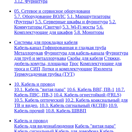
3.12. Фурнитура
05. Сетевое и сервисное оборудовани
5.7. Оборудование ВОЛС
5.1. Маршрутизаторы
(Роутеры)
5.5. Серверные шкафы и фурнитура
5.2.
Коммутаторы (Свитчи)
5.3. Wi-Fi мосты
5.6.
Комплектующие для шкафов
5.8. Мониторы
Системы для прокладки кабеля
Кабель-канал
Гофрированная и гладкая труба
Металлорукав
Фурнитура для кабель-канала
Фурнитура
для труб и металлорукава
Скобы для кабеля
Стяжки,
дюбель-хомуты, площадки
Трос
Комплектующие для
троса и СИП
Лотки и комплектующие
Изолента
Термоусадочная трубка (ТУТ)
10. Кабель и провод
10.1. Кабель "витая пара"
10.6. Кабель ВВГ, ПВ-1
10.7.
Кабель ПВС, ПВ-3
10.4. Кабель огнестойкий (FRLS)
10.5. Кабель оптический
10.2. Кабель коаксиальный для
ТВ и видео.
10.3. Кабель сигнальный (КСПВ)
10.9.
Кабель прочий
10.8. Кабель ШВВП
Кабель и провод
Кабель для видеонаблюдения
Кабель "витая пара"
Кабель сигнальный
Кабель для домофона
Кабель