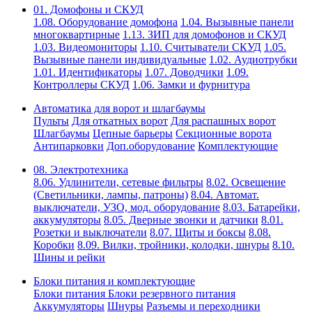
01. Домофоны и СКУД
1.08. Оборудование домофона
1.04. Вызывные панели
многоквартирные
1.13. ЗИП для домофонов и СКУД
1.03. Видеомониторы
1.10. Считыватели СКУД
1.05.
Вызывные панели индивидуальные
1.02. Аудиотрубки
1.01. Идентификаторы
1.07. Доводчики
1.09.
Контроллеры СКУД
1.06. Замки и фурнитура
Автоматика для ворот и шлагбаумы
Пульты
Для откатных ворот
Для распашных ворот
Шлагбаумы
Цепные барьеры
Секционные ворота
Антипарковки
Доп.оборудование
Комплектующие
08. Электротехника
8.06. Удлинители, сетевые фильтры
8.02. Освещение
(Светильники, лампы, патроны)
8.04. Автомат.
выключатели, УЗО, мод. оборудование
8.03. Батарейки,
аккумуляторы
8.05. Дверные звонки и датчики
8.01.
Розетки и выключатели
8.07. Щиты и боксы
8.08.
Коробки
8.09. Вилки, тройники, колодки, шнуры
8.10.
Шины и рейки
Блоки питания и комплектующие
Блоки питания
Блоки резервного питания
Аккумуляторы
Шнуры
Разъемы и переходники