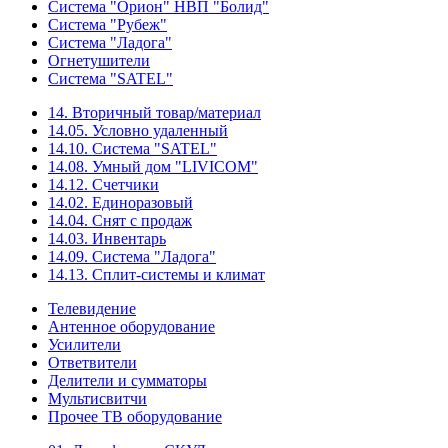
Система "Орион" НВП "Болид"
Система "Рубеж"
Система "Ладога"
Огнетушители
Система "SATEL"
14. Вторичный товар/материал
14.05. Условно удаленный
14.10. Система "SATEL"
14.08. Умный дом "LIVICOM"
14.12. Счетчики
14.02. Единоразовый
14.04. Снят с продаж
14.03. Инвентарь
14.09. Система "Ладога"
14.13. Сплит-системы и климат
Телевидение
Антенное оборудование
Усилители
Ответвители
Делители и сумматоры
Мультисвитчи
Прочее ТВ оборудование