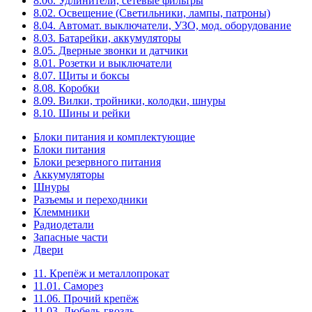
8.06. Удлинители, сетевые фильтры
8.02. Освещение (Светильники, лампы, патроны)
8.04. Автомат. выключатели, УЗО, мод. оборудование
8.03. Батарейки, аккумуляторы
8.05. Дверные звонки и датчики
8.01. Розетки и выключатели
8.07. Щиты и боксы
8.08. Коробки
8.09. Вилки, тройники, колодки, шнуры
8.10. Шины и рейки
Блоки питания и комплектующие
Блоки питания
Блоки резервного питания
Аккумуляторы
Шнуры
Разъемы и переходники
Клеммники
Радиодетали
Запасные части
Двери
11. Крепёж и металлопрокат
11.01. Саморез
11.06. Прочий крепёж
11.03. Дюбель-гвоздь