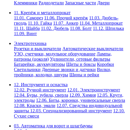
Клеммники
Радиодетали
Запасные части
Двери
11. Крепёж и металлопрокат
11.01. Саморез
11.06. Прочий крепёж
11.03. Дюбель-
гвоздь
11.10. Гайка
11.07. Анкер
11.04. Металлопрокат
11.11. Шайба
11.02. Дюбель
11.08. Болт
11.12. Шпилька
11.09. Винт
Электротехника
Розетки и выключатели
Автоматические выключатели
УЗО, счетчики, модульное оборудование
Лампы,
патроны (цоколя)
Удлинители, сетевые фильтры
Батарейки, акукмуляторы
Щиты и боксы
Коробки
Светильники
Дверные звонки и датчики
Вилки,
тройники, колодки, шнуры
Шины и рейки
12. Инструмент и оснастка
12.02. Ручной инструмент
12.01. Электроинструмент
12.04. Буры, зубила, сверла
12.09. Химия
12.05. Круги,
электроды
12.06. Биты, коронки, универсальные сверла
12.08. Краски, эмали
12.07. Средства индивидуальной
защиты
12.03. Специализированный инструмент
12.10.
Сухие смеси
03. Автоматика для ворот и шлагбаумы