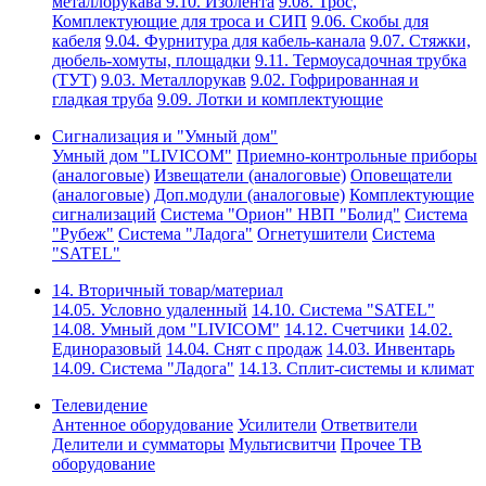
металлорукава
9.10. Изолента
9.08. Трос,
Комплектующие для троса и СИП
9.06. Скобы для
кабеля
9.04. Фурнитура для кабель-канала
9.07. Стяжки,
дюбель-хомуты, площадки
9.11. Термоусадочная трубка
(ТУТ)
9.03. Металлорукав
9.02. Гофрированная и
гладкая труба
9.09. Лотки и комплектующие
Сигнализация и "Умный дом"
Умный дом "LIVICOM"
Приемно-контрольные приборы
(аналоговые)
Извещатели (аналоговые)
Оповещатели
(аналоговые)
Доп.модули (аналоговые)
Комплектующие
сигнализаций
Система "Орион" НВП "Болид"
Система
"Рубеж"
Система "Ладога"
Огнетушители
Система
"SATEL"
14. Вторичный товар/материал
14.05. Условно удаленный
14.10. Система "SATEL"
14.08. Умный дом "LIVICOM"
14.12. Счетчики
14.02.
Единоразовый
14.04. Снят с продаж
14.03. Инвентарь
14.09. Система "Ладога"
14.13. Сплит-системы и климат
Телевидение
Антенное оборудование
Усилители
Ответвители
Делители и сумматоры
Мультисвитчи
Прочее ТВ
оборудование