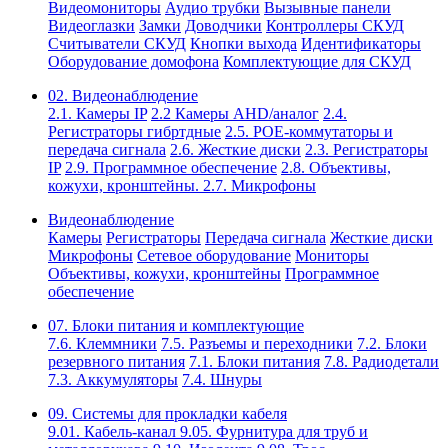
Видеомониторы
Аудио трубки
Вызывные панели
Видеоглазки
Замки
Доводчики
Контроллеры СКУД
Считыватели СКУД
Кнопки выхода
Идентификаторы
Оборудование домофона
Комплектующие для СКУД
02. Видеонаблюдение
2.1. Камеры IP
2.2 Камеры AHD/аналог
2.4.
Регистраторы гибртдные
2.5. РОЕ-коммутаторы и
передача сигнала
2.6. Жесткие диски
2.3. Регистраторы
IP
2.9. Программное обеспечение
2.8. Объективы,
кожухи, кронштейны.
2.7. Микрофоны
Видеонаблюдение
Камеры
Регистраторы
Передача сигнала
Жесткие диски
Микрофоны
Сетевое оборудование
Мониторы
Объективы, кожухи, кронштейны
Программное
обеспечение
07. Блоки питания и комплектующие
7.6. Клеммники
7.5. Разъемы и переходники
7.2. Блоки
резервного питания
7.1. Блоки питания
7.8. Радиодетали
7.3. Аккумуляторы
7.4. Шнуры
09. Системы для прокладки кабеля
9.01. Кабель-канал
9.05. Фурнитура для труб и