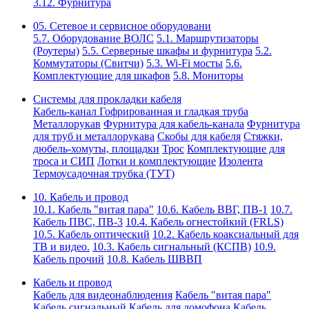
3.12. Фурнитура
05. Сетевое и сервисное оборудовани
5.7. Оборудование ВОЛС
5.1. Маршрутизаторы
(Роутеры)
5.5. Серверные шкафы и фурнитура
5.2.
Коммутаторы (Свитчи)
5.3. Wi-Fi мосты
5.6.
Комплектующие для шкафов
5.8. Мониторы
Системы для прокладки кабеля
Кабель-канал
Гофрированная и гладкая труба
Металлорукав
Фурнитура для кабель-канала
Фурнитура
для труб и металлорукава
Скобы для кабеля
Стяжки,
дюбель-хомуты, площадки
Трос
Комплектующие для
троса и СИП
Лотки и комплектующие
Изолента
Термоусадочная трубка (ТУТ)
10. Кабель и провод
10.1. Кабель "витая пара"
10.6. Кабель ВВГ, ПВ-1
10.7.
Кабель ПВС, ПВ-3
10.4. Кабель огнестойкий (FRLS)
10.5. Кабель оптический
10.2. Кабель коаксиальный для
ТВ и видео.
10.3. Кабель сигнальный (КСПВ)
10.9.
Кабель прочий
10.8. Кабель ШВВП
Кабель и провод
Кабель для видеонаблюдения
Кабель "витая пара"
Кабель сигнальный
Кабель для домофона
Кабель