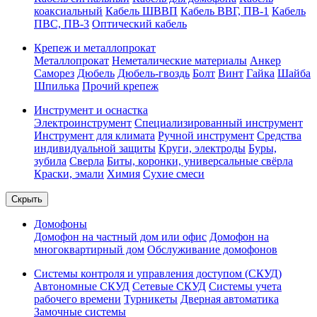
коаксиальный
Кабель ШВВП
Кабель ВВГ, ПВ-1
Кабель
ПВС, ПВ-3
Оптический кабель
Крепеж и металлопрокат
Металлопрокат
Неметалические материалы
Анкер
Саморез
Дюбель
Дюбель-гвоздь
Болт
Винт
Гайка
Шайба
Шпилька
Прочий крепеж
Инструмент и оснастка
Электроинструмент
Специализированный инструмент
Инструмент для климата
Ручной инструмент
Средства
индивидуальной защиты
Круги, электроды
Буры,
зубила
Сверла
Биты, коронки, универсальные свёрла
Краски, эмали
Химия
Сухие смеси
Скрыть
Домофоны
Домофон на частный дом или офис
Домофон на
многоквартирный дом
Обслуживание домофонов
Системы контроля и управления доступом (СКУД)
Автономные СКУД
Сетевые СКУД
Системы учета
рабочего времени
Турникеты
Дверная автоматика
Замочные системы