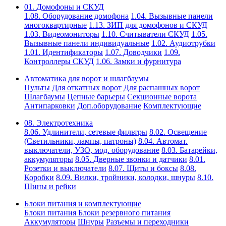
01. Домофоны и СКУД
1.08. Оборудование домофона
1.04. Вызывные панели
многоквартирные
1.13. ЗИП для домофонов и СКУД
1.03. Видеомониторы
1.10. Считыватели СКУД
1.05.
Вызывные панели индивидуальные
1.02. Аудиотрубки
1.01. Идентификаторы
1.07. Доводчики
1.09.
Контроллеры СКУД
1.06. Замки и фурнитура
Автоматика для ворот и шлагбаумы
Пульты
Для откатных ворот
Для распашных ворот
Шлагбаумы
Цепные барьеры
Секционные ворота
Антипарковки
Доп.оборудование
Комплектующие
08. Электротехника
8.06. Удлинители, сетевые фильтры
8.02. Освещение
(Светильники, лампы, патроны)
8.04. Автомат.
выключатели, УЗО, мод. оборудование
8.03. Батарейки,
аккумуляторы
8.05. Дверные звонки и датчики
8.01.
Розетки и выключатели
8.07. Щиты и боксы
8.08.
Коробки
8.09. Вилки, тройники, колодки, шнуры
8.10.
Шины и рейки
Блоки питания и комплектующие
Блоки питания
Блоки резервного питания
Аккумуляторы
Шнуры
Разъемы и переходники