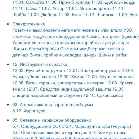
11.01. Саморез
11.06. Прочий крепёж
11.03. Дюбель-гвоздь
11.10. Гайка
11.07. Анкер
11.04. Металлопрокат
11.11.
Шайба
11.02. Дюбель
11.08. Болт
11.12. Шпилька
11.09. Винт
Электротехника
Розетки и выключатели
Автоматические выключатели
УЗО,
счетчики, модульное оборудование
Лампы, патроны (цоколя)
Удлинители, сетевые фильтры
Батарейки, акукмуляторы
Щиты и боксы
Коробки
Светильники
Дверные звонки и
датчики
Вилки, тройники, колодки, шнуры
Шины и рейки
12. Инструмент и оснастка
12.02. Ручной инструмент
12.01. Электроинструмент
12.04.
Буры, зубила, сверла
12.09. Химия
12.05. Круги, электроды
12.06. Биты, коронки, универсальные сверла
12.08. Краски,
эмали
12.07. Средства индивидуальной защиты
12.03.
Специализированный инструмент
12.10. Сухие смеси
03. Автоматика для ворот и шлагбаумы
3.12. Фурнитура
05. Сетевое и сервисное оборудовани
5.7. Оборудование ВОЛС
5.1. Маршрутизаторы (Роутеры)
5.5. Серверные шкафы и фурнитура
5.2. Коммутаторы
(Свитчи)
5.3. Wi-Fi мосты
5.6. Комплектующие для шкафов