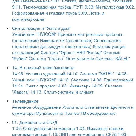
для кабель-канала
9.07. Стяжки, дюбель-хомуты, площадки
9.11. Термоусадочная трубка (ТУТ)
9.03. Металлорукав
9.02.
Гофрированная и гладкая труба
9.09. Лотки и
комплектующие
Сигнализация и "Умный дом"
Умный дом "LIVICOM"
Приемно-контрольные приборы
(аналоговые)
Извещатели (аналоговые)
Оповещатели
(аналоговые)
Доп.модули (аналоговые)
Комплектующие
сигнализаций
Система "Орион" НВП "Болид"
Система
"Рубеж"
Система "Ладога"
Огнетушители
Система "SATEL"
14. Вторичный товар/материал
14.05. Условно удаленный
14.10. Система "SATEL"
14.08.
Умный дом "LIVICOM"
14.12. Счетчики
14.02. Единоразовый
14.04. Снят с продаж
14.03. Инвентарь
14.09. Система
"Ладога"
14.13. Сплит-системы и климат
Телевидение
Антенное оборудование
Усилители
Ответвители
Делители и
сумматоры
Мультисвитчи
Прочее ТВ оборудование
01. Домофоны и СКУД
1.08. Оборудование домофона
1.04. Вызывные панели
многоквартирные
1.13. ЗИП для домофонов и СКУД
1.03.