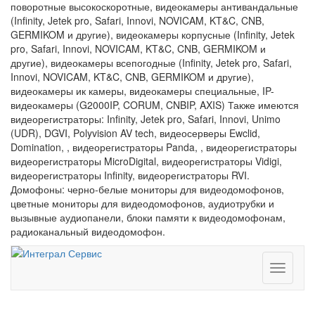
поворотные высокоскоротные, видеокамеры антивандальные
(Infinity, Jetek pro, Safari, Innovi, NOVICAM, KT&C, CNB,
GERMIKOM и другие), видеокамеры корпусные (Infinity, Jetek
pro, Safari, Innovi, NOVICAM, KT&C, CNB, GERMIKOM и
другие), видеокамеры всепогодные (Infinity, Jetek pro, Safari,
Innovi, NOVICAM, KT&C, CNB, GERMIKOM и другие),
видеокамеры ик камеры, видеокамеры специальные, IP-
видеокамеры (G2000IP, CORUM, CNBIP, AXIS) Также имеются
видеорегистраторы: Infinity, Jetek pro, Safari, Innovi, Unimo
(UDR), DGVI, Polyvision AV tech, видеосерверы Ewclid,
Domination, , видеорегистраторы Panda, , видеорегистраторы
видеорегистраторы MicroDigital, видеорегистраторы Vidigi,
видеорегистраторы Infinity, видеорегистраторы RVI.
Домофоны: черно-белые мониторы для видеодомофонов,
цветные мониторы для видеодомофонов, аудиотрубки и
вызывные аудиопанели, блоки памяти к видеодомофонам,
радиоканальный видеодомофон.
Toggle
navigati