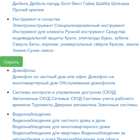
Дюбель
Дюбель-гвоздь
Болт
Винт
Гайка
Шайба
Шпилька
Прочий крепеж
Инструмент и оснастка
Электроинструмент
Специализированный инструмент
Инструмент для климата
Ручной инструмент
Средства
индивидуальной защиты
Круги, электроды
Буры, зубила
Сверла
Биты, коронки, универсальные свёрла
Краски, эмали
Химия
Сухие смеси
Скрыть
Домофоны
Домофон на частный дом или офис
Домофон на
многоквартирный дом
Обслуживание домофонов
Системы контроля и управления доступом (СКУД)
Автономные СКУД
Сетевые СКУД
Системы учета рабочего
времени
Турникеты
Дверная автоматика
Замочные системы
Видеонаблюдение
Видеонаблюдение для частного дома и дачи
Видеонаблюдение для многоквартирного дома
Видеонаблюдение для квартиры
Видеонаблюдение за
автомобилем у дома
Видеонаблюдение для офиса