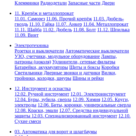
Клеммники
Радиодетали
Запасные части
Двери
11. Крепёж и металлопрокат
11.01. Саморез
11.06. Прочий крепёж
11.03. Дюбель-
гвоздь
11.10. Гайка
11.07. Анкер
11.04. Металлопрокат
11.11. Шайба
11.02. Дюбель
11.08. Болт
11.12. Шпилька
11.09. Винт
Электротехника
Розетки и выключатели
Автоматические выключатели
УЗО, счетчики, модульное оборудование
Лампы,
патроны (цоколя)
Удлинители, сетевые фильтры
Батарейки, акукмуляторы
Щиты и боксы
Коробки
Светильники
Дверные звонки и датчики
Вилки,
тройники, колодки, шнуры
Шины и рейки
12. Инструмент и оснастка
12.02. Ручной инструмент
12.01. Электроинструмент
12.04. Буры, зубила, сверла
12.09. Химия
12.05. Круги,
электроды
12.06. Биты, коронки, универсальные сверла
12.08. Краски, эмали
12.07. Средства индивидуальной
защиты
12.03. Специализированный инструмент
12.10.
Сухие смеси
03. Автоматика для ворот и шлагбаумы