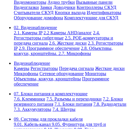
Видеомониторы
Аудио трубки
Вызывные панели
Видеоглазки
Замки
Доводчики
Контроллеры СКУД
Считыватели СКУД
Кнопки выхода
Идентификаторы
Оборудование домофона
Комплектующие для СКУД
02. Видеонаблюдение
2.1. Камеры IP
2.2 Камеры AHD/аналог
2.4.
Регистраторы гибртдные
2.5. РОЕ-коммутаторы и
передача сигнала
2.6. Жесткие диски
2.3. Регистраторы
IP
2.9. Программное обеспечение
2.8. Объективы,
кожухи, кронштейны.
2.7. Микрофоны
Видеонаблюдение
Камеры
Регистраторы
Передача сигнала
Жесткие диски
Микрофоны
Сетевое оборудование
Мониторы
Объективы, кожухи, кронштейны
Программное
обеспечение
07. Блоки питания и комплектующие
7.6. Клеммники
7.5. Разъемы и переходники
7.2. Блоки
резервного питания
7.1. Блоки питания
7.8. Радиодетали
7.3. Аккумуляторы
7.4. Шнуры
09. Системы для прокладки кабеля
9.01. Кабель-канал
9.05. Фурнитура для труб и