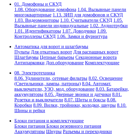
01. Домофоны и СКУД
1.08. Оборудование домофона
1.04. Вызывные панели
многоквартирные
1.13. ЗИП для домофонов и СКУД
1.03. Видеомониторы
1.10. Считыватели СКУД
1.05.
Вызывные панели индивидуальные
1.02. Аудиотрубки
1.01. Идентификаторы
1.07. Доводчики
1.09.
Контроллеры СКУД
1.06. Замки и фурнитура
Автоматика для ворот и шлагбаумы
Пульты
Для откатных ворот
Для распашных ворот
Шлагбаумы
Цепные барьеры
Секционные ворота
Антипарковки
Доп.оборудование
Комплектующие
08. Электротехника
8.06. Удлинители, сетевые фильтры
8.02. Освещение
(Светильники, лампы, патроны)
8.04. Автомат.
выключатели, УЗО, мод. оборудование
8.03. Батарейки,
аккумуляторы
8.05. Дверные звонки и датчики
8.01.
Розетки и выключатели
8.07. Щиты и боксы
8.08.
Коробки
8.09. Вилки, тройники, колодки, шнуры
8.10.
Шины и рейки
Блоки питания и комплектующие
Блоки питания
Блоки резервного питания
Аккумуляторы
Шнуры
Разъемы и переходники