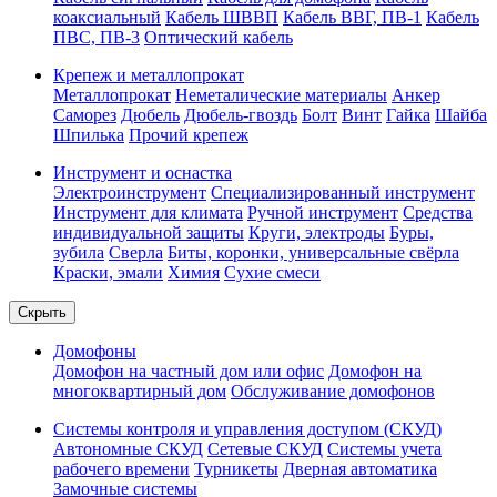
коаксиальный
Кабель ШВВП
Кабель ВВГ, ПВ-1
Кабель
ПВС, ПВ-3
Оптический кабель
Крепеж и металлопрокат
Металлопрокат
Неметалические материалы
Анкер
Саморез
Дюбель
Дюбель-гвоздь
Болт
Винт
Гайка
Шайба
Шпилька
Прочий крепеж
Инструмент и оснастка
Электроинструмент
Специализированный инструмент
Инструмент для климата
Ручной инструмент
Средства
индивидуальной защиты
Круги, электроды
Буры,
зубила
Сверла
Биты, коронки, универсальные свёрла
Краски, эмали
Химия
Сухие смеси
Скрыть
Домофоны
Домофон на частный дом или офис
Домофон на
многоквартирный дом
Обслуживание домофонов
Системы контроля и управления доступом (СКУД)
Автономные СКУД
Сетевые СКУД
Системы учета
рабочего времени
Турникеты
Дверная автоматика
Замочные системы