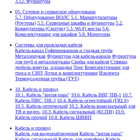
3.12. Фурнитура
05. Сетевое и сервисное оборудовани
5.7. Оборудование ВОЛС
5.1. Маршрутизаторы
(Роутеры)
5.5. Серверные шкафы и фурнитура
5.2.
Коммутаторы (Свитчи)
5.3. Wi-Fi мосты
5.6.
Комплектующие для шкафов
5.8. Мониторы
Системы для прокладки кабеля
Кабель-канал
Гофрированная и гладкая труба
Металлорукав
Фурнитура для кабель-канала
Фурнитура
для труб и металлорукава
Скобы для кабеля
Стяжки,
дюбель-хомуты, площадки
Трос
Комплектующие для
троса и СИП
Лотки и комплектующие
Изолента
Термоусадочная трубка (ТУТ)
10. Кабель и провод
10.1. Кабель "витая пара"
10.6. Кабель ВВГ, ПВ-1
10.7.
Кабель ПВС, ПВ-3
10.4. Кабель огнестойкий (FRLS)
10.5. Кабель оптический
10.2. Кабель коаксиальный для
ТВ и видео.
10.3. Кабель сигнальный (КСПВ)
10.9.
Кабель прочий
10.8. Кабель ШВВП
Кабель и провод
Кабель для видеонаблюдения
Кабель "витая пара"
Кабель сигнальный
Кабель для домофона
Кабель