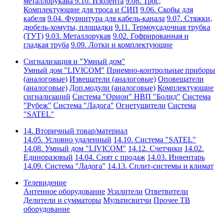
металлорукава
9.10. Изолента
9.08. Трос,
Комплектующие для троса и СИП
9.06. Скобы для
кабеля
9.04. Фурнитура для кабель-канала
9.07. Стяжки,
дюбель-хомуты, площадки
9.11. Термоусадочная трубка
(ТУТ)
9.03. Металлорукав
9.02. Гофрированная и
гладкая труба
9.09. Лотки и комплектующие
Сигнализация и "Умный дом"
Умный дом "LIVICOM"
Приемно-контрольные приборы
(аналоговые)
Извещатели (аналоговые)
Оповещатели
(аналоговые)
Доп.модули (аналоговые)
Комплектующие
сигнализаций
Система "Орион" НВП "Болид"
Система
"Рубеж"
Система "Ладога"
Огнетушители
Система
"SATEL"
14. Вторичный товар/материал
14.05. Условно удаленный
14.10. Система "SATEL"
14.08. Умный дом "LIVICOM"
14.12. Счетчики
14.02.
Единоразовый
14.04. Снят с продаж
14.03. Инвентарь
14.09. Система "Ладога"
14.13. Сплит-системы и климат
Телевидение
Антенное оборудование
Усилители
Ответвители
Делители и сумматоры
Мультисвитчи
Прочее ТВ
оборудование