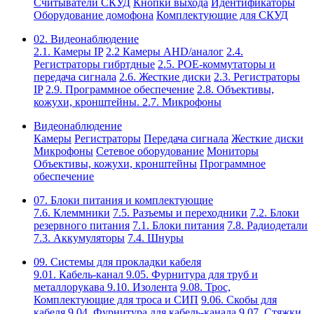
Считыватели СКУД
Кнопки выхода
Идентификаторы
Оборудование домофона
Комплектующие для СКУД
02. Видеонаблюдение
2.1. Камеры IP
2.2 Камеры AHD/аналог
2.4.
Регистраторы гибртдные
2.5. РОЕ-коммутаторы и
передача сигнала
2.6. Жесткие диски
2.3. Регистраторы
IP
2.9. Программное обеспечение
2.8. Объективы,
кожухи, кронштейны.
2.7. Микрофоны
Видеонаблюдение
Камеры
Регистраторы
Передача сигнала
Жесткие диски
Микрофоны
Сетевое оборудование
Мониторы
Объективы, кожухи, кронштейны
Программное
обеспечение
07. Блоки питания и комплектующие
7.6. Клеммники
7.5. Разъемы и переходники
7.2. Блоки
резервного питания
7.1. Блоки питания
7.8. Радиодетали
7.3. Аккумуляторы
7.4. Шнуры
09. Системы для прокладки кабеля
9.01. Кабель-канал
9.05. Фурнитура для труб и
металлорукава
9.10. Изолента
9.08. Трос,
Комплектующие для троса и СИП
9.06. Скобы для
кабеля
9.04. Фурнитура для кабель-канала
9.07. Стяжки,