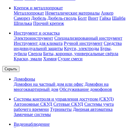
Крепеж и металлопрокат
Металлопрокат
Неметалические материалы
Анкер
Саморез
Дюбель
Дюбель-гвоздь
Болт
Винт
Гайка
Шайба
Шпилька
Прочий крепеж
Инструмент и оснастка
Электроинструмент
Специализированный инструмент
Инструмент для климата
Ручной инструмент
Средства
индивидуальной защиты
Круги, электроды
Буры,
зубила
Сверла
Биты, коронки, универсальные свёрла
Краски, эмали
Химия
Сухие смеси
Скрыть
Домофоны
Домофон на частный дом или офис
Домофон на
многоквартирный дом
Обслуживание домофонов
Системы контроля и управления доступом (СКУД)
Автономные СКУД
Сетевые СКУД
Системы учета
рабочего времени
Турникеты
Дверная автоматика
Замочные системы
Видеонаблюдение