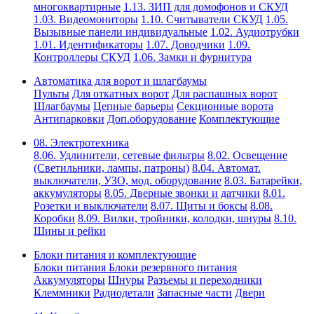
многоквартирные
1.13. ЗИП для домофонов и СКУД
1.03. Видеомониторы
1.10. Считыватели СКУД
1.05.
Вызывные панели индивидуальные
1.02. Аудиотрубки
1.01. Идентификаторы
1.07. Доводчики
1.09.
Контроллеры СКУД
1.06. Замки и фурнитура
Автоматика для ворот и шлагбаумы
Пульты
Для откатных ворот
Для распашных ворот
Шлагбаумы
Цепные барьеры
Секционные ворота
Антипарковки
Доп.оборудование
Комплектующие
08. Электротехника
8.06. Удлинители, сетевые фильтры
8.02. Освещение
(Светильники, лампы, патроны)
8.04. Автомат.
выключатели, УЗО, мод. оборудование
8.03. Батарейки,
аккумуляторы
8.05. Дверные звонки и датчики
8.01.
Розетки и выключатели
8.07. Щиты и боксы
8.08.
Коробки
8.09. Вилки, тройники, колодки, шнуры
8.10.
Шины и рейки
Блоки питания и комплектующие
Блоки питания
Блоки резервного питания
Аккумуляторы
Шнуры
Разъемы и переходники
Клеммники
Радиодетали
Запасные части
Двери