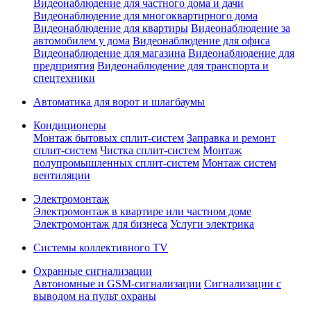
Видеонаблюдение для частного дома и дачи
Видеонаблюдение для многоквартирного дома
Видеонаблюдение для квартиры
Видеонаблюдение за
автомобилем у дома
Видеонаблюдение для офиса
Видеонаблюдение для магазина
Видеонаблюдение для
предприятия
Видеонаблюдение для транспорта и
спецтехники
Автоматика для ворот и шлагбаумы
Кондиционеры
Монтаж бытовых сплит-систем
Заправка и ремонт
сплит-систем
Чистка сплит-систем
Монтаж
полупромышленных сплит-систем
Монтаж систем
вентиляции
Электромонтаж
Электромонтаж в квартире или частном доме
Электромонтаж для бизнеса
Услуги электрика
Системы коллективного TV
Охранные сигнализации
Автономные и GSM-сигнализации
Сигнализации с
выводом на пульт охраны