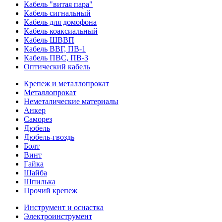
Кабель "витая пара"
Кабель сигнальный
Кабель для домофона
Кабель коаксиальный
Кабель ШВВП
Кабель ВВГ, ПВ-1
Кабель ПВС, ПВ-3
Оптический кабель
Крепеж и металлопрокат
Металлопрокат
Неметалические материалы
Анкер
Саморез
Дюбель
Дюбель-гвоздь
Болт
Винт
Гайка
Шайба
Шпилька
Прочий крепеж
Инструмент и оснастка
Электроинструмент