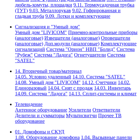
дюбель-хомуты, площадки
9.11. Термоусадочная трубка
(ТУТ)
9.03. Металлорукав
9.02. Гофрированная и
гладкая труба
9.09. Лотки и комплектующие
Сигнализация и "Умный дом"
Умный дом "LIVICOM"
Приемно-контрольные приборы
(аналоговые)
Извещатели (аналоговые)
Оповещатели
(аналоговые)
Доп.модули (аналоговые)
Комплектующие
сигнализаций
Система "Орион" НВП "Болид"
Система
"Рубеж"
Система "Ладога"
Огнетушители
Система
"SATEL"
14. Вторичный товар/материал
14.05. Условно удаленный
14.10. Система "SATEL"
14.08. Умный дом "LIVICOM"
14.12. Счетчики
14.02.
Единоразовый
14.04. Снят с продаж
14.03. Инвентарь
14.09. Система "Ладога"
14.13. Сплит-системы и климат
Телевидение
Антенное оборудование
Усилители
Ответвители
Делители и сумматоры
Мультисвитчи
Прочее ТВ
оборудование
01. Домофоны и СКУД
1.08. Оборудование домофона
1.04. Вызывные панели