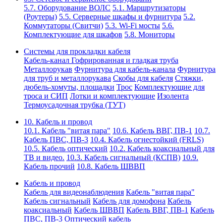
5.7. Оборудование ВОЛС
5.1. Маршрутизаторы
(Роутеры)
5.5. Серверные шкафы и фурнитура
5.2.
Коммутаторы (Свитчи)
5.3. Wi-Fi мосты
5.6.
Комплектующие для шкафов
5.8. Мониторы
Системы для прокладки кабеля
Кабель-канал
Гофрированная и гладкая труба
Металлорукав
Фурнитура для кабель-канала
Фурнитура
для труб и металлорукава
Скобы для кабеля
Стяжки,
дюбель-хомуты, площадки
Трос
Комплектующие для
троса и СИП
Лотки и комплектующие
Изолента
Термоусадочная трубка (ТУТ)
10. Кабель и провод
10.1. Кабель "витая пара"
10.6. Кабель ВВГ, ПВ-1
10.7.
Кабель ПВС, ПВ-3
10.4. Кабель огнестойкий (FRLS)
10.5. Кабель оптический
10.2. Кабель коаксиальный для
ТВ и видео.
10.3. Кабель сигнальный (КСПВ)
10.9.
Кабель прочий
10.8. Кабель ШВВП
Кабель и провод
Кабель для видеонаблюдения
Кабель "витая пара"
Кабель сигнальный
Кабель для домофона
Кабель
коаксиальный
Кабель ШВВП
Кабель ВВГ, ПВ-1
Кабель
ПВС, ПВ-3
Оптический кабель