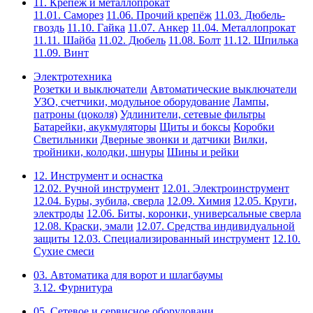
11. Крепёж и металлопрокат
11.01. Саморез
11.06. Прочий крепёж
11.03. Дюбель-
гвоздь
11.10. Гайка
11.07. Анкер
11.04. Металлопрокат
11.11. Шайба
11.02. Дюбель
11.08. Болт
11.12. Шпилька
11.09. Винт
Электротехника
Розетки и выключатели
Автоматические выключатели
УЗО, счетчики, модульное оборудование
Лампы,
патроны (цоколя)
Удлинители, сетевые фильтры
Батарейки, акукмуляторы
Щиты и боксы
Коробки
Светильники
Дверные звонки и датчики
Вилки,
тройники, колодки, шнуры
Шины и рейки
12. Инструмент и оснастка
12.02. Ручной инструмент
12.01. Электроинструмент
12.04. Буры, зубила, сверла
12.09. Химия
12.05. Круги,
электроды
12.06. Биты, коронки, универсальные сверла
12.08. Краски, эмали
12.07. Средства индивидуальной
защиты
12.03. Специализированный инструмент
12.10.
Сухие смеси
03. Автоматика для ворот и шлагбаумы
3.12. Фурнитура
05. Сетевое и сервисное оборудовани