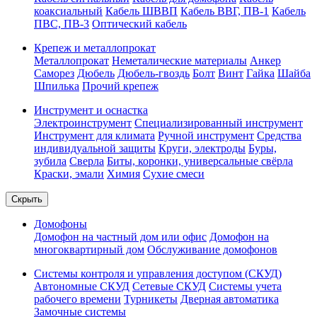
коаксиальный
Кабель ШВВП
Кабель ВВГ, ПВ-1
Кабель
ПВС, ПВ-3
Оптический кабель
Крепеж и металлопрокат
Металлопрокат
Неметалические материалы
Анкер
Саморез
Дюбель
Дюбель-гвоздь
Болт
Винт
Гайка
Шайба
Шпилька
Прочий крепеж
Инструмент и оснастка
Электроинструмент
Специализированный инструмент
Инструмент для климата
Ручной инструмент
Средства
индивидуальной защиты
Круги, электроды
Буры,
зубила
Сверла
Биты, коронки, универсальные свёрла
Краски, эмали
Химия
Сухие смеси
Скрыть
Домофоны
Домофон на частный дом или офис
Домофон на
многоквартирный дом
Обслуживание домофонов
Системы контроля и управления доступом (СКУД)
Автономные СКУД
Сетевые СКУД
Системы учета
рабочего времени
Турникеты
Дверная автоматика
Замочные системы