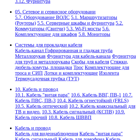
3.12. Фурнитура
05. Сетевое и сервисное оборудовани
5.7. Оборудование ВОЛС
5.1. Маршрутизаторы
(Роутеры)
5.5. Серверные шкафы и фурнитура
5.2.
Коммутаторы (Свитчи)
5.3. Wi-Fi мосты
5.6.
Комплектующие для шкафов
5.8. Мониторы
Системы для прокладки кабеля
Кабель-канал
Гофрированная и гладкая труба
Металлорукав
Фурнитура для кабель-канала
Фурнитура
для труб и металлорукава
Скобы для кабеля
Стяжки,
дюбель-хомуты, площадки
Трос
Комплектующие для
троса и СИП
Лотки и комплектующие
Изолента
Термоусадочная трубка (ТУТ)
10. Кабель и провод
10.1. Кабель "витая пара"
10.6. Кабель ВВГ, ПВ-1
10.7.
Кабель ПВС, ПВ-3
10.4. Кабель огнестойкий (FRLS)
10.5. Кабель оптический
10.2. Кабель коаксиальный для
ТВ и видео.
10.3. Кабель сигнальный (КСПВ)
10.9.
Кабель прочий
10.8. Кабель ШВВП
Кабель и провод
Кабель для видеонаблюдения
Кабель "витая пара"
Кабель сигнальный
Кабель для домофона
Кабель