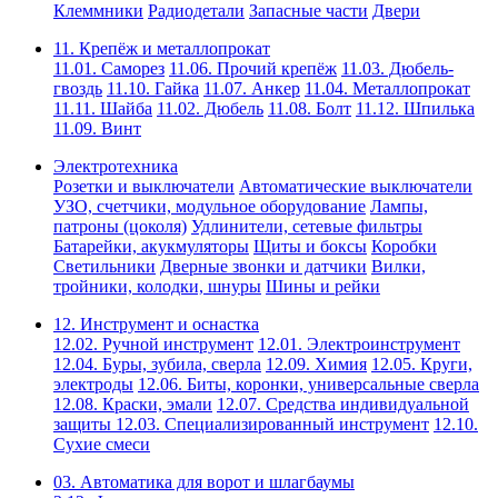
Клеммники
Радиодетали
Запасные части
Двери
11. Крепёж и металлопрокат
11.01. Саморез
11.06. Прочий крепёж
11.03. Дюбель-
гвоздь
11.10. Гайка
11.07. Анкер
11.04. Металлопрокат
11.11. Шайба
11.02. Дюбель
11.08. Болт
11.12. Шпилька
11.09. Винт
Электротехника
Розетки и выключатели
Автоматические выключатели
УЗО, счетчики, модульное оборудование
Лампы,
патроны (цоколя)
Удлинители, сетевые фильтры
Батарейки, акукмуляторы
Щиты и боксы
Коробки
Светильники
Дверные звонки и датчики
Вилки,
тройники, колодки, шнуры
Шины и рейки
12. Инструмент и оснастка
12.02. Ручной инструмент
12.01. Электроинструмент
12.04. Буры, зубила, сверла
12.09. Химия
12.05. Круги,
электроды
12.06. Биты, коронки, универсальные сверла
12.08. Краски, эмали
12.07. Средства индивидуальной
защиты
12.03. Специализированный инструмент
12.10.
Сухие смеси
03. Автоматика для ворот и шлагбаумы