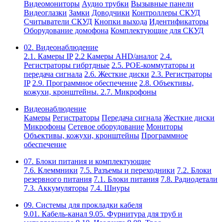
Видеомониторы
Аудио трубки
Вызывные панели
Видеоглазки
Замки
Доводчики
Контроллеры СКУД
Считыватели СКУД
Кнопки выхода
Идентификаторы
Оборудование домофона
Комплектующие для СКУД
02. Видеонаблюдение
2.1. Камеры IP
2.2 Камеры AHD/аналог
2.4.
Регистраторы гибртдные
2.5. РОЕ-коммутаторы и
передача сигнала
2.6. Жесткие диски
2.3. Регистраторы
IP
2.9. Программное обеспечение
2.8. Объективы,
кожухи, кронштейны.
2.7. Микрофоны
Видеонаблюдение
Камеры
Регистраторы
Передача сигнала
Жесткие диски
Микрофоны
Сетевое оборудование
Мониторы
Объективы, кожухи, кронштейны
Программное
обеспечение
07. Блоки питания и комплектующие
7.6. Клеммники
7.5. Разъемы и переходники
7.2. Блоки
резервного питания
7.1. Блоки питания
7.8. Радиодетали
7.3. Аккумуляторы
7.4. Шнуры
09. Системы для прокладки кабеля
9.01. Кабель-канал
9.05. Фурнитура для труб и