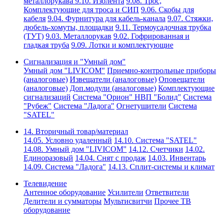
металлорукава
9.10. Изолента
9.08. Трос,
Комплектующие для троса и СИП
9.06. Скобы для
кабеля
9.04. Фурнитура для кабель-канала
9.07. Стяжки,
дюбель-хомуты, площадки
9.11. Термоусадочная трубка
(ТУТ)
9.03. Металлорукав
9.02. Гофрированная и
гладкая труба
9.09. Лотки и комплектующие
Сигнализация и "Умный дом"
Умный дом "LIVICOM"
Приемно-контрольные приборы
(аналоговые)
Извещатели (аналоговые)
Оповещатели
(аналоговые)
Доп.модули (аналоговые)
Комплектующие
сигнализаций
Система "Орион" НВП "Болид"
Система
"Рубеж"
Система "Ладога"
Огнетушители
Система
"SATEL"
14. Вторичный товар/материал
14.05. Условно удаленный
14.10. Система "SATEL"
14.08. Умный дом "LIVICOM"
14.12. Счетчики
14.02.
Единоразовый
14.04. Снят с продаж
14.03. Инвентарь
14.09. Система "Ладога"
14.13. Сплит-системы и климат
Телевидение
Антенное оборудование
Усилители
Ответвители
Делители и сумматоры
Мультисвитчи
Прочее ТВ
оборудование