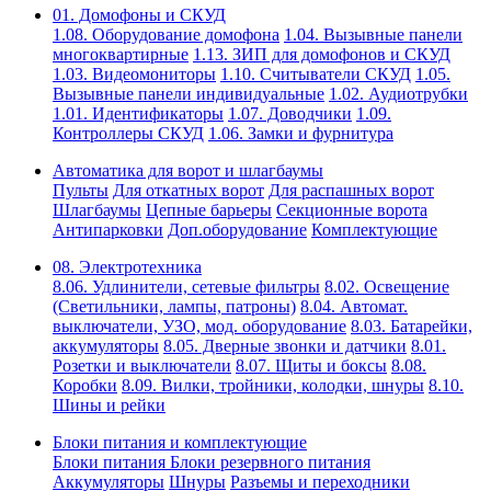
01. Домофоны и СКУД
1.08. Оборудование домофона
1.04. Вызывные панели
многоквартирные
1.13. ЗИП для домофонов и СКУД
1.03. Видеомониторы
1.10. Считыватели СКУД
1.05.
Вызывные панели индивидуальные
1.02. Аудиотрубки
1.01. Идентификаторы
1.07. Доводчики
1.09.
Контроллеры СКУД
1.06. Замки и фурнитура
Автоматика для ворот и шлагбаумы
Пульты
Для откатных ворот
Для распашных ворот
Шлагбаумы
Цепные барьеры
Секционные ворота
Антипарковки
Доп.оборудование
Комплектующие
08. Электротехника
8.06. Удлинители, сетевые фильтры
8.02. Освещение
(Светильники, лампы, патроны)
8.04. Автомат.
выключатели, УЗО, мод. оборудование
8.03. Батарейки,
аккумуляторы
8.05. Дверные звонки и датчики
8.01.
Розетки и выключатели
8.07. Щиты и боксы
8.08.
Коробки
8.09. Вилки, тройники, колодки, шнуры
8.10.
Шины и рейки
Блоки питания и комплектующие
Блоки питания
Блоки резервного питания
Аккумуляторы
Шнуры
Разъемы и переходники