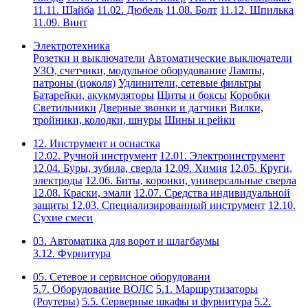
11.11. Шайба
11.02. Дюбель
11.08. Болт
11.12. Шпилька
11.09. Винт
Электротехника
Розетки и выключатели
Автоматические выключатели
УЗО, счетчики, модульное оборудование
Лампы,
патроны (цоколя)
Удлинители, сетевые фильтры
Батарейки, акукмуляторы
Щиты и боксы
Коробки
Светильники
Дверные звонки и датчики
Вилки,
тройники, колодки, шнуры
Шины и рейки
12. Инструмент и оснастка
12.02. Ручной инструмент
12.01. Электроинструмент
12.04. Буры, зубила, сверла
12.09. Химия
12.05. Круги,
электроды
12.06. Биты, коронки, универсальные сверла
12.08. Краски, эмали
12.07. Средства индивидуальной
защиты
12.03. Специализированный инструмент
12.10.
Сухие смеси
03. Автоматика для ворот и шлагбаумы
3.12. Фурнитура
05. Сетевое и сервисное оборудовани
5.7. Оборудование ВОЛС
5.1. Маршрутизаторы
(Роутеры)
5.5. Серверные шкафы и фурнитура
5.2.