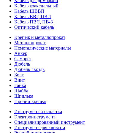
Кабель для домофона
Кабель коаксиальный
Кабель ШВВП
Кабель ВВГ, ПВ-1
Кабель ПВС, ПВ-3
Оптический кабель
Крепеж и металлопрокат
Металлопрокат
Неметалические материалы
Анкер
Саморез
Дюбель
Дюбель-гвоздь
Болт
Винт
Гайка
Шайба
Шпилька
Прочий крепеж
Инструмент и оснастка
Электроинструмент
Специализированный инструмент
Инструмент для климата
Ручной инструмент