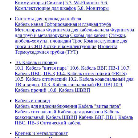
Коммутаторы (Свитчи)
5.3. Wi-Fi мосты
5.6.
Комплектующие для шкафов
5.8. Мониторы
Системы для прокладки кабеля
Кабель-канал
Гофрированная и гладкая труба
Металлорукав
Фурнитура для кабель-канала
Фурнитура
для труб и металлорукава
Скобы для кабеля
Стяжки,
дюбель-хомуты, площадки
Трос
Комплектующие для
троса и СИП
Лотки и комплектующие
Изолента
Термоусадочная трубка (ТУТ)
10. Кабель и провод
10.1. Кабель "витая пара"
10.6. Кабель ВВГ, ПВ-1
10.7.
Кабель ПВС, ПВ-3
10.4. Кабель огнестойкий (FRLS)
10.5. Кабель оптический
10.2. Кабель коаксиальный для
ТВ и видео.
10.3. Кабель сигнальный (КСПВ)
10.9.
Кабель прочий
10.8. Кабель ШВВП
Кабель и провод
Кабель для видеонаблюдения
Кабель "витая пара"
Кабель сигнальный
Кабель для домофона
Кабель
коаксиальный
Кабель ШВВП
Кабель ВВГ, ПВ-1
Кабель
ПВС, ПВ-3
Оптический кабель
Крепеж и металлопрокат