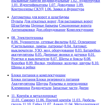
Вызывные панели индивидуальные
1.02. Аудиотрубки
1.01. Идентификаторы
1.07. Доводчики
1.09.
Контроллеры СКУД
1.06. Замки и фурнитура
Автоматика для ворот и шлагбаумы
Пульты
Для откатных ворот
Для распашных ворот
Шлагбаумы
Цепные барьеры
Секционные ворота
Антипарковки
Доп.оборудование
Комплектующие
08. Электротехника
8.06. Удлинители, сетевые фильтры
8.02. Освещение
(Светильники, лампы, патроны)
8.04. Автомат.
выключатели, УЗО, мод. оборудование
8.03. Батарейки,
аккумуляторы
8.05. Дверные звонки и датчики
8.01.
Розетки и выключатели
8.07. Щиты и боксы
8.08.
Коробки
8.09. Вилки, тройники, колодки, шнуры
8.10.
Шины и рейки
Блоки питания и комплектующие
Блоки питания
Блоки резервного питания
Аккумуляторы
Шнуры
Разъемы и переходники
Клеммники
Радиодетали
Запасные части
Двери
11. Крепёж и металлопрокат
11.01. Саморез
11.06. Прочий крепёж
11.03. Дюбель-
гвоздь
11.10. Гайка
11.07. Анкер
11.04. Металлопрокат