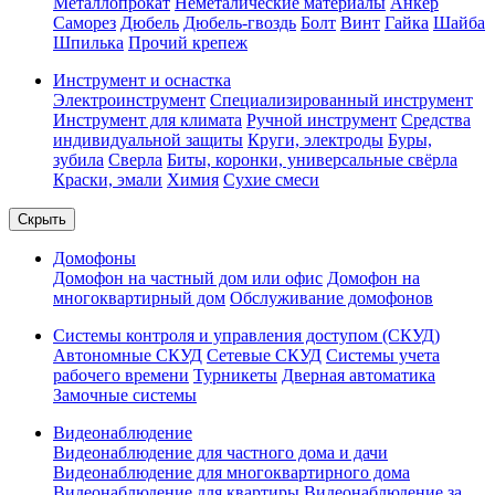
Металлопрокат
Неметалические материалы
Анкер
Саморез
Дюбель
Дюбель-гвоздь
Болт
Винт
Гайка
Шайба
Шпилька
Прочий крепеж
Инструмент и оснастка
Электроинструмент
Специализированный инструмент
Инструмент для климата
Ручной инструмент
Средства
индивидуальной защиты
Круги, электроды
Буры,
зубила
Сверла
Биты, коронки, универсальные свёрла
Краски, эмали
Химия
Сухие смеси
Скрыть
Домофоны
Домофон на частный дом или офис
Домофон на
многоквартирный дом
Обслуживание домофонов
Системы контроля и управления доступом (СКУД)
Автономные СКУД
Сетевые СКУД
Системы учета
рабочего времени
Турникеты
Дверная автоматика
Замочные системы
Видеонаблюдение
Видеонаблюдение для частного дома и дачи
Видеонаблюдение для многоквартирного дома
Видеонаблюдение для квартиры
Видеонаблюдение за