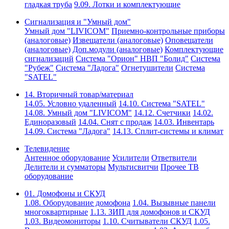
гладкая труба
9.09. Лотки и комплектующие
Сигнализация и "Умный дом"
Умный дом "LIVICOM"
Приемно-контрольные приборы
(аналоговые)
Извещатели (аналоговые)
Оповещатели
(аналоговые)
Доп.модули (аналоговые)
Комплектующие
сигнализаций
Система "Орион" НВП "Болид"
Система
"Рубеж"
Система "Ладога"
Огнетушители
Система
"SATEL"
14. Вторичный товар/материал
14.05. Условно удаленный
14.10. Система "SATEL"
14.08. Умный дом "LIVICOM"
14.12. Счетчики
14.02.
Единоразовый
14.04. Снят с продаж
14.03. Инвентарь
14.09. Система "Ладога"
14.13. Сплит-системы и климат
Телевидение
Антенное оборудование
Усилители
Ответвители
Делители и сумматоры
Мультисвитчи
Прочее ТВ
оборудование
01. Домофоны и СКУД
1.08. Оборудование домофона
1.04. Вызывные панели
многоквартирные
1.13. ЗИП для домофонов и СКУД
1.03. Видеомониторы
1.10. Считыватели СКУД
1.05.