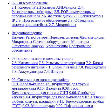
02. Видеонаблюдение
2.1. Камеры IP
2.2 Камеры AHD/аналог
2.4.
Регистраторы гибртдные
2.5. РОЕ-коммутаторы и
передача сигнала
2.6. Жесткие диски
2.3. Регистраторы
IP
2.9. Программное обеспечение
2.8. Объективы,
кожухи, кронштейны.
2.7. Микрофоны
Видеонаблюдение
Камеры
Регистраторы
Передача сигнала
Жесткие диски
Микрофоны
Сетевое оборудование
Мониторы
Объективы, кожухи, кронштейны
Программное
обеспечение
07. Блоки питания и комплектующие
7.6. Клеммники
7.5. Разъемы и переходники
7.2. Блоки
резервного питания
7.1. Блоки питания
7.8. Радиодетали
7.3. Аккумуляторы
7.4. Шнуры
09. Системы для прокладки кабеля
9.01. Кабель-канал
9.05. Фурнитура для труб и
металлорукава
9.10. Изолента
9.08. Трос,
Комплектующие для троса и СИП
9.06. Скобы для
кабеля
9.04. Фурнитура для кабель-канала
9.07. Стяжки,
дюбель-хомуты, площадки
9.11. Термоусадочная трубка
(ТУТ)
9.03. Металлорукав
9.02. Гофрированная и