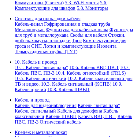
Коммутаторы (Свитчи)
5.3. Wi-Fi мосты
5.6.
Комплектующие для шкафов
5.8. Мониторы
Системы для прокладки кабеля
Кабель-канал
Гофрированная и гладкая труба
Металлорукав
Фурнитура для кабель-канала
Фурнитура
для труб и металлорукава
Скобы для кабеля
Стяжки,
дюбель-хомуты, площадки
Трос
Комплектующие для
троса и СИП
Лотки и комплектующие
Изолента
Термоусадочная трубка (ТУТ)
10. Кабель и провод
10.1. Кабель "витая пара"
10.6. Кабель ВВГ, ПВ-1
10.7.
Кабель ПВС, ПВ-3
10.4. Кабель огнестойкий (FRLS)
10.5. Кабель оптический
10.2. Кабель коаксиальный для
ТВ и видео.
10.3. Кабель сигнальный (КСПВ)
10.9.
Кабель прочий
10.8. Кабель ШВВП
Кабель и провод
Кабель для видеонаблюдения
Кабель "витая пара"
Кабель сигнальный
Кабель для домофона
Кабель
коаксиальный
Кабель ШВВП
Кабель ВВГ, ПВ-1
Кабель
ПВС, ПВ-3
Оптический кабель
Крепеж и металлопрокат