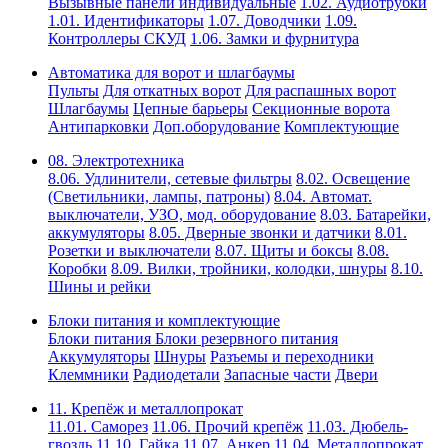
Вызывные панели индивидуальные
1.02. Аудиотрубки
1.01. Идентификаторы
1.07. Доводчики
1.09.
Контроллеры СКУД
1.06. Замки и фурнитура
Автоматика для ворот и шлагбаумы
Пульты
Для откатных ворот
Для распашных ворот
Шлагбаумы
Цепные барьеры
Секционные ворота
Антипарковки
Доп.оборудование
Комплектующие
08. Электротехника
8.06. Удлинители, сетевые фильтры
8.02. Освещение
(Светильники, лампы, патроны)
8.04. Автомат.
выключатели, УЗО, мод. оборудование
8.03. Батарейки,
аккумуляторы
8.05. Дверные звонки и датчики
8.01.
Розетки и выключатели
8.07. Щиты и боксы
8.08.
Коробки
8.09. Вилки, тройники, колодки, шнуры
8.10.
Шины и рейки
Блоки питания и комплектующие
Блоки питания
Блоки резервного питания
Аккумуляторы
Шнуры
Разъемы и переходники
Клеммники
Радиодетали
Запасные части
Двери
11. Крепёж и металлопрокат
11.01. Саморез
11.06. Прочий крепёж
11.03. Дюбель-
гвоздь
11.10. Гайка
11.07. Анкер
11.04. Металлопрокат