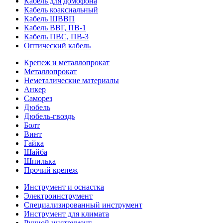
Кабель для домофона
Кабель коаксиальный
Кабель ШВВП
Кабель ВВГ, ПВ-1
Кабель ПВС, ПВ-3
Оптический кабель
Крепеж и металлопрокат
Металлопрокат
Неметалические материалы
Анкер
Саморез
Дюбель
Дюбель-гвоздь
Болт
Винт
Гайка
Шайба
Шпилька
Прочий крепеж
Инструмент и оснастка
Электроинструмент
Специализированный инструмент
Инструмент для климата
Ручной инструмент