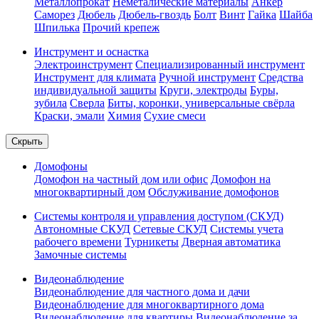
Металлопрокат
Неметалические материалы
Анкер
Саморез
Дюбель
Дюбель-гвоздь
Болт
Винт
Гайка
Шайба
Шпилька
Прочий крепеж
Инструмент и оснастка
Электроинструмент
Специализированный инструмент
Инструмент для климата
Ручной инструмент
Средства
индивидуальной защиты
Круги, электроды
Буры,
зубила
Сверла
Биты, коронки, универсальные свёрла
Краски, эмали
Химия
Сухие смеси
Скрыть
Домофоны
Домофон на частный дом или офис
Домофон на
многоквартирный дом
Обслуживание домофонов
Системы контроля и управления доступом (СКУД)
Автономные СКУД
Сетевые СКУД
Системы учета
рабочего времени
Турникеты
Дверная автоматика
Замочные системы
Видеонаблюдение
Видеонаблюдение для частного дома и дачи
Видеонаблюдение для многоквартирного дома
Видеонаблюдение для квартиры
Видеонаблюдение за