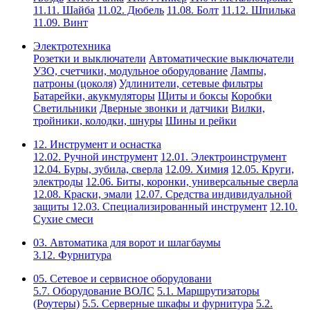
11.11. Шайба
11.02. Дюбель
11.08. Болт
11.12. Шпилька
11.09. Винт
Электротехника
Розетки и выключатели
Автоматические выключатели
УЗО, счетчики, модульное оборудование
Лампы,
патроны (цоколя)
Удлинители, сетевые фильтры
Батарейки, акукмуляторы
Щиты и боксы
Коробки
Светильники
Дверные звонки и датчики
Вилки,
тройники, колодки, шнуры
Шины и рейки
12. Инструмент и оснастка
12.02. Ручной инструмент
12.01. Электроинструмент
12.04. Буры, зубила, сверла
12.09. Химия
12.05. Круги,
электроды
12.06. Биты, коронки, универсальные сверла
12.08. Краски, эмали
12.07. Средства индивидуальной
защиты
12.03. Специализированный инструмент
12.10.
Сухие смеси
03. Автоматика для ворот и шлагбаумы
3.12. Фурнитура
05. Сетевое и сервисное оборудовани
5.7. Оборудование ВОЛС
5.1. Маршрутизаторы
(Роутеры)
5.5. Серверные шкафы и фурнитура
5.2.