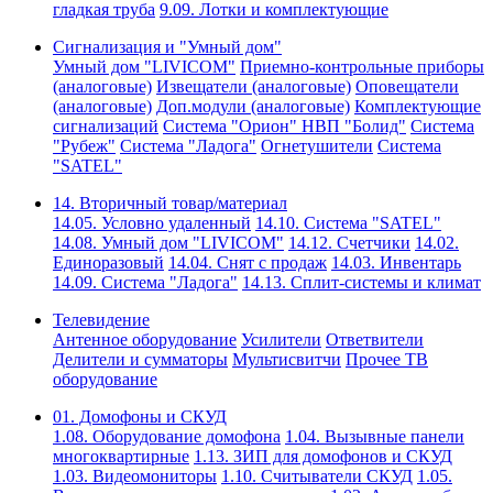
гладкая труба
9.09. Лотки и комплектующие
Сигнализация и "Умный дом"
Умный дом "LIVICOM"
Приемно-контрольные приборы
(аналоговые)
Извещатели (аналоговые)
Оповещатели
(аналоговые)
Доп.модули (аналоговые)
Комплектующие
сигнализаций
Система "Орион" НВП "Болид"
Система
"Рубеж"
Система "Ладога"
Огнетушители
Система
"SATEL"
14. Вторичный товар/материал
14.05. Условно удаленный
14.10. Система "SATEL"
14.08. Умный дом "LIVICOM"
14.12. Счетчики
14.02.
Единоразовый
14.04. Снят с продаж
14.03. Инвентарь
14.09. Система "Ладога"
14.13. Сплит-системы и климат
Телевидение
Антенное оборудование
Усилители
Ответвители
Делители и сумматоры
Мультисвитчи
Прочее ТВ
оборудование
01. Домофоны и СКУД
1.08. Оборудование домофона
1.04. Вызывные панели
многоквартирные
1.13. ЗИП для домофонов и СКУД
1.03. Видеомониторы
1.10. Считыватели СКУД
1.05.