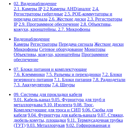
02. Видеонаблюдение
2.1. Камеры IP
2.2 Камеры AHD/аналог
2.4.
Регистраторы гибртдные
2.5. РОЕ-коммутаторы и
передача сигнала
2.6. Жесткие диски
2.3. Регистраторы
IP
2.9. Программное обеспечение
2.8. Объективы,
кожухи, кронштейны.
2.7. Микрофоны
Видеонаблюдение
Камеры
Регистраторы
Передача сигнала
Жесткие диски
Микрофоны
Сетевое оборудование
Мониторы
Объективы, кожухи, кронштейны
Программное
обеспечение
07. Блоки питания и комплектующие
7.6. Клеммники
7.5. Разъемы и переходники
7.2. Блоки
резервного питания
7.1. Блоки питания
7.8. Радиодетали
7.3. Аккумуляторы
7.4. Шнуры
09. Системы для прокладки кабеля
9.01. Кабель-канал
9.05. Фурнитура для труб и
металлорукава
9.10. Изолента
9.08. Трос,
Комплектующие для троса и СИП
9.06. Скобы для
кабеля
9.04. Фурнитура для кабель-канала
9.07. Стяжки,
дюбель-хомуты, площадки
9.11. Термоусадочная трубка
(ТУТ)
9.03. Металлорукав
9.02. Гофрированная и