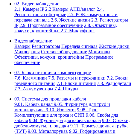
02. Видеонаблюдение
2.1. Камеры IP
2.2 Камеры AHD/аналог
2.4.
Регистраторы гибртдные
2.5. РОЕ-коммутаторы и
передача сигнала
2.6. Жесткие диски
2.3. Регистраторы
IP
2.9. Программное обеспечение
2.8. Объективы,
кожухи, кронштейны.
2.7. Микрофоны
Видеонаблюдение
Камеры
Регистраторы
Передача сигнала
Жесткие диски
Микрофоны
Сетевое оборудование
Мониторы
Объективы, кожухи, кронштейны
Программное
обеспечение
07. Блоки питания и комплектующие
7.6. Клеммники
7.5. Разъемы и переходники
7.2. Блоки
резервного питания
7.1. Блоки питания
7.8. Радиодетали
7.3. Аккумуляторы
7.4. Шнуры
09. Системы для прокладки кабеля
9.01. Кабель-канал
9.05. Фурнитура для труб и
металлорукава
9.10. Изолента
9.08. Трос,
Комплектующие для троса и СИП
9.06. Скобы для
кабеля
9.04. Фурнитура для кабель-канала
9.07. Стяжки,
дюбель-хомуты, площадки
9.11. Термоусадочная трубка
(ТУТ)
9.03. Металлорукав
9.02. Гофрированная и