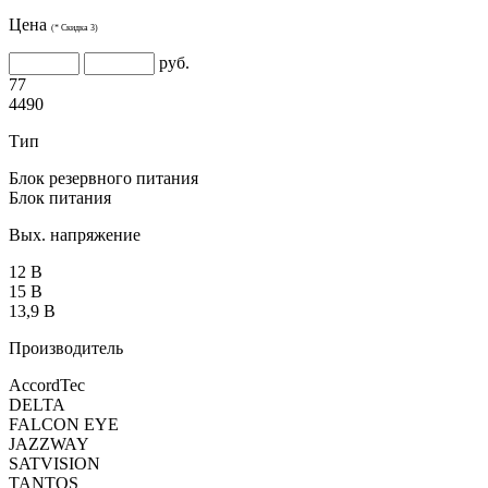
Цена
(* Скидка 3)
руб.
77
4490
Тип
Блок резервного питания
Блок питания
Вых. напряжение
12 В
15 В
13,9 В
Производитель
AccordTec
DELTA
FALCON EYE
JAZZWAY
SATVISION
TANTOS