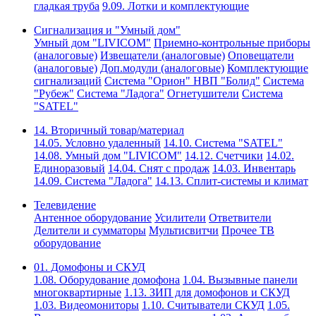
гладкая труба
9.09. Лотки и комплектующие
Сигнализация и "Умный дом"
Умный дом "LIVICOM"
Приемно-контрольные приборы
(аналоговые)
Извещатели (аналоговые)
Оповещатели
(аналоговые)
Доп.модули (аналоговые)
Комплектующие
сигнализаций
Система "Орион" НВП "Болид"
Система
"Рубеж"
Система "Ладога"
Огнетушители
Система
"SATEL"
14. Вторичный товар/материал
14.05. Условно удаленный
14.10. Система "SATEL"
14.08. Умный дом "LIVICOM"
14.12. Счетчики
14.02.
Единоразовый
14.04. Снят с продаж
14.03. Инвентарь
14.09. Система "Ладога"
14.13. Сплит-системы и климат
Телевидение
Антенное оборудование
Усилители
Ответвители
Делители и сумматоры
Мультисвитчи
Прочее ТВ
оборудование
01. Домофоны и СКУД
1.08. Оборудование домофона
1.04. Вызывные панели
многоквартирные
1.13. ЗИП для домофонов и СКУД
1.03. Видеомониторы
1.10. Считыватели СКУД
1.05.