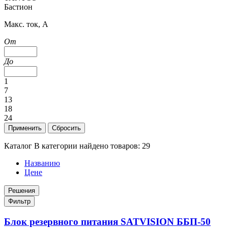
Бастион
Макс. ток, А
От
До
1
7
13
18
24
Применить
Сбросить
Каталог
В категории найдено товаров:
29
Названию
Цене
Решения
Фильтр
Блок резервного питания SATVISION ББП-50