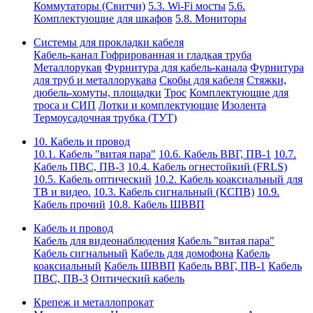
Коммутаторы (Свитчи)
5.3. Wi-Fi мосты
5.6.
Комплектующие для шкафов
5.8. Мониторы
Системы для прокладки кабеля
Кабель-канал
Гофрированная и гладкая труба
Металлорукав
Фурнитура для кабель-канала
Фурнитура
для труб и металлорукава
Скобы для кабеля
Стяжки,
дюбель-хомуты, площадки
Трос
Комплектующие для
троса и СИП
Лотки и комплектующие
Изолента
Термоусадочная трубка (ТУТ)
10. Кабель и провод
10.1. Кабель "витая пара"
10.6. Кабель ВВГ, ПВ-1
10.7.
Кабель ПВС, ПВ-3
10.4. Кабель огнестойкий (FRLS)
10.5. Кабель оптический
10.2. Кабель коаксиальный для
ТВ и видео.
10.3. Кабель сигнальный (КСПВ)
10.9.
Кабель прочий
10.8. Кабель ШВВП
Кабель и провод
Кабель для видеонаблюдения
Кабель "витая пара"
Кабель сигнальный
Кабель для домофона
Кабель
коаксиальный
Кабель ШВВП
Кабель ВВГ, ПВ-1
Кабель
ПВС, ПВ-3
Оптический кабель
Крепеж и металлопрокат