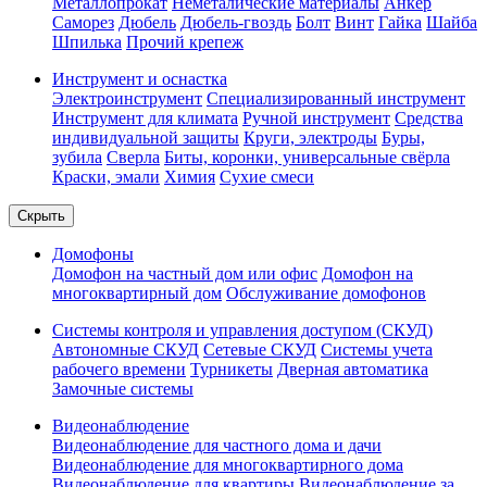
Металлопрокат
Неметалические материалы
Анкер
Саморез
Дюбель
Дюбель-гвоздь
Болт
Винт
Гайка
Шайба
Шпилька
Прочий крепеж
Инструмент и оснастка
Электроинструмент
Специализированный инструмент
Инструмент для климата
Ручной инструмент
Средства
индивидуальной защиты
Круги, электроды
Буры,
зубила
Сверла
Биты, коронки, универсальные свёрла
Краски, эмали
Химия
Сухие смеси
Скрыть
Домофоны
Домофон на частный дом или офис
Домофон на
многоквартирный дом
Обслуживание домофонов
Системы контроля и управления доступом (СКУД)
Автономные СКУД
Сетевые СКУД
Системы учета
рабочего времени
Турникеты
Дверная автоматика
Замочные системы
Видеонаблюдение
Видеонаблюдение для частного дома и дачи
Видеонаблюдение для многоквартирного дома
Видеонаблюдение для квартиры
Видеонаблюдение за