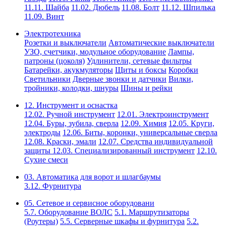
11.11. Шайба
11.02. Дюбель
11.08. Болт
11.12. Шпилька
11.09. Винт
Электротехника
Розетки и выключатели
Автоматические выключатели
УЗО, счетчики, модульное оборудование
Лампы,
патроны (цоколя)
Удлинители, сетевые фильтры
Батарейки, акукмуляторы
Щиты и боксы
Коробки
Светильники
Дверные звонки и датчики
Вилки,
тройники, колодки, шнуры
Шины и рейки
12. Инструмент и оснастка
12.02. Ручной инструмент
12.01. Электроинструмент
12.04. Буры, зубила, сверла
12.09. Химия
12.05. Круги,
электроды
12.06. Биты, коронки, универсальные сверла
12.08. Краски, эмали
12.07. Средства индивидуальной
защиты
12.03. Специализированный инструмент
12.10.
Сухие смеси
03. Автоматика для ворот и шлагбаумы
3.12. Фурнитура
05. Сетевое и сервисное оборудовани
5.7. Оборудование ВОЛС
5.1. Маршрутизаторы
(Роутеры)
5.5. Серверные шкафы и фурнитура
5.2.