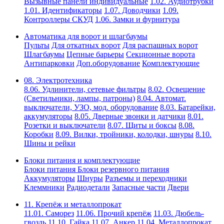
Вызывные панели индивидуальные
1.02. Аудиотрубки
1.01. Идентификаторы
1.07. Доводчики
1.09.
Контроллеры СКУД
1.06. Замки и фурнитура
Автоматика для ворот и шлагбаумы
Пульты
Для откатных ворот
Для распашных ворот
Шлагбаумы
Цепные барьеры
Секционные ворота
Антипарковки
Доп.оборудование
Комплектующие
08. Электротехника
8.06. Удлинители, сетевые фильтры
8.02. Освещение
(Светильники, лампы, патроны)
8.04. Автомат.
выключатели, УЗО, мод. оборудование
8.03. Батарейки,
аккумуляторы
8.05. Дверные звонки и датчики
8.01.
Розетки и выключатели
8.07. Щиты и боксы
8.08.
Коробки
8.09. Вилки, тройники, колодки, шнуры
8.10.
Шины и рейки
Блоки питания и комплектующие
Блоки питания
Блоки резервного питания
Аккумуляторы
Шнуры
Разъемы и переходники
Клеммники
Радиодетали
Запасные части
Двери
11. Крепёж и металлопрокат
11.01. Саморез
11.06. Прочий крепёж
11.03. Дюбель-
гвоздь
11.10. Гайка
11.07. Анкер
11.04. Металлопрокат