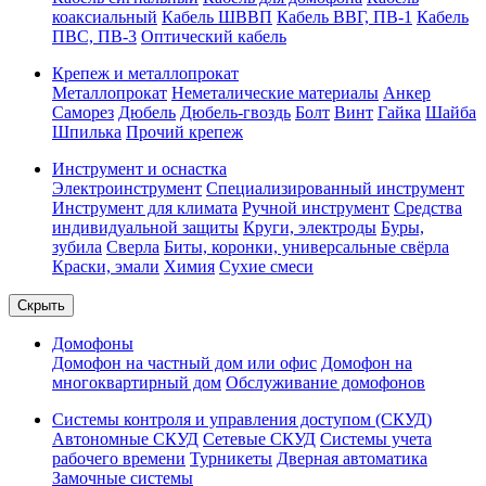
коаксиальный
Кабель ШВВП
Кабель ВВГ, ПВ-1
Кабель
ПВС, ПВ-3
Оптический кабель
Крепеж и металлопрокат
Металлопрокат
Неметалические материалы
Анкер
Саморез
Дюбель
Дюбель-гвоздь
Болт
Винт
Гайка
Шайба
Шпилька
Прочий крепеж
Инструмент и оснастка
Электроинструмент
Специализированный инструмент
Инструмент для климата
Ручной инструмент
Средства
индивидуальной защиты
Круги, электроды
Буры,
зубила
Сверла
Биты, коронки, универсальные свёрла
Краски, эмали
Химия
Сухие смеси
Скрыть
Домофоны
Домофон на частный дом или офис
Домофон на
многоквартирный дом
Обслуживание домофонов
Системы контроля и управления доступом (СКУД)
Автономные СКУД
Сетевые СКУД
Системы учета
рабочего времени
Турникеты
Дверная автоматика
Замочные системы