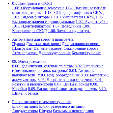
01. Домофоны и СКУД
1.08. Оборудование домофона
1.04. Вызывные панели
многоквартирные
1.13. ЗИП для домофонов и СКУД
1.03. Видеомониторы
1.10. Считыватели СКУД
1.05.
Вызывные панели индивидуальные
1.02. Аудиотрубки
1.01. Идентификаторы
1.07. Доводчики
1.09.
Контроллеры СКУД
1.06. Замки и фурнитура
Автоматика для ворот и шлагбаумы
Пульты
Для откатных ворот
Для распашных ворот
Шлагбаумы
Цепные барьеры
Секционные ворота
Антипарковки
Доп.оборудование
Комплектующие
08. Электротехника
8.06. Удлинители, сетевые фильтры
8.02. Освещение
(Светильники, лампы, патроны)
8.04. Автомат.
выключатели, УЗО, мод. оборудование
8.03. Батарейки,
аккумуляторы
8.05. Дверные звонки и датчики
8.01.
Розетки и выключатели
8.07. Щиты и боксы
8.08.
Коробки
8.09. Вилки, тройники, колодки, шнуры
8.10.
Шины и рейки
Блоки питания и комплектующие
Блоки питания
Блоки резервного питания
Аккумуляторы
Шнуры
Разъемы и переходники