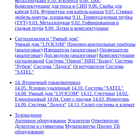
металлорукава
9.10. Изолента
9.08. Трос,
Комплектующие для троса и СИП
9.06. Скобы для
кабеля
9.04. Фурнитура для кабель-канала
9.07. Стяжки,
дюбель-хомуты, площадки
9.11. Термоусадочная трубка
(ТУТ)
9.03. Металлорукав
9.02. Гофрированная и
гладкая труба
9.09. Лотки и комплектующие
Сигнализация и "Умный дом"
Умный дом "LIVICOM"
Приемно-контрольные приборы
(аналоговые)
Извещатели (аналоговые)
Оповещатели
(аналоговые)
Доп.модули (аналоговые)
Комплектующие
сигнализаций
Система "Орион" НВП "Болид"
Система
"Рубеж"
Система "Ладога"
Огнетушители
Система
"SATEL"
14. Вторичный товар/материал
14.05. Условно удаленный
14.10. Система "SATEL"
14.08. Умный дом "LIVICOM"
14.12. Счетчики
14.02.
Единоразовый
14.04. Снят с продаж
14.03. Инвентарь
14.09. Система "Ладога"
14.13. Сплит-системы и климат
Телевидение
Антенное оборудование
Усилители
Ответвители
Делители и сумматоры
Мультисвитчи
Прочее ТВ
оборудование