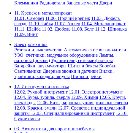
Клеммники
Радиодетали
Запасные части
Двери
11. Крепёж и металлопрокат
11.01. Саморез
11.06. Прочий крепёж
11.03. Дюбель-
гвоздь
11.10. Гайка
11.07. Анкер
11.04. Металлопрокат
11.11. Шайба
11.02. Дюбель
11.08. Болт
11.12. Шпилька
11.09. Винт
Электротехника
Розетки и выключатели
Автоматические выключатели
УЗО, счетчики, модульное оборудование
Лампы,
патроны (цоколя)
Удлинители, сетевые фильтры
Батарейки, акукмуляторы
Щиты и боксы
Коробки
Светильники
Дверные звонки и датчики
Вилки,
тройники, колодки, шнуры
Шины и рейки
12. Инструмент и оснастка
12.02. Ручной инструмент
12.01. Электроинструмент
12.04. Буры, зубила, сверла
12.09. Химия
12.05. Круги,
электроды
12.06. Биты, коронки, универсальные сверла
12.08. Краски, эмали
12.07. Средства индивидуальной
защиты
12.03. Специализированный инструмент
12.10.
Сухие смеси
03. Автоматика для ворот и шлагбаумы