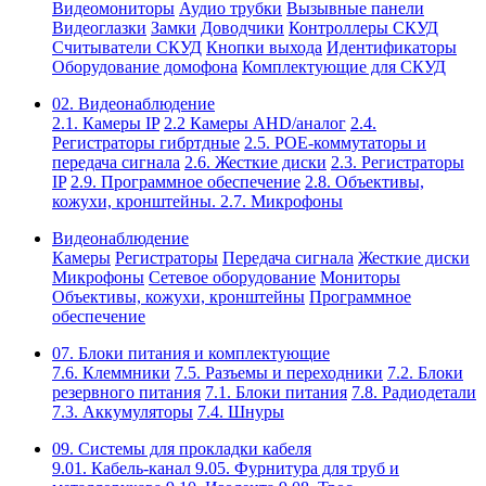
Видеомониторы
Аудио трубки
Вызывные панели
Видеоглазки
Замки
Доводчики
Контроллеры СКУД
Считыватели СКУД
Кнопки выхода
Идентификаторы
Оборудование домофона
Комплектующие для СКУД
02. Видеонаблюдение
2.1. Камеры IP
2.2 Камеры AHD/аналог
2.4.
Регистраторы гибртдные
2.5. РОЕ-коммутаторы и
передача сигнала
2.6. Жесткие диски
2.3. Регистраторы
IP
2.9. Программное обеспечение
2.8. Объективы,
кожухи, кронштейны.
2.7. Микрофоны
Видеонаблюдение
Камеры
Регистраторы
Передача сигнала
Жесткие диски
Микрофоны
Сетевое оборудование
Мониторы
Объективы, кожухи, кронштейны
Программное
обеспечение
07. Блоки питания и комплектующие
7.6. Клеммники
7.5. Разъемы и переходники
7.2. Блоки
резервного питания
7.1. Блоки питания
7.8. Радиодетали
7.3. Аккумуляторы
7.4. Шнуры
09. Системы для прокладки кабеля
9.01. Кабель-канал
9.05. Фурнитура для труб и