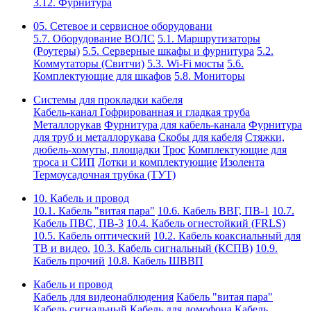
3.12. Фурнитура
05. Сетевое и сервисное оборудовани
5.7. Оборудование ВОЛС
5.1. Маршрутизаторы
(Роутеры)
5.5. Серверные шкафы и фурнитура
5.2.
Коммутаторы (Свитчи)
5.3. Wi-Fi мосты
5.6.
Комплектующие для шкафов
5.8. Мониторы
Системы для прокладки кабеля
Кабель-канал
Гофрированная и гладкая труба
Металлорукав
Фурнитура для кабель-канала
Фурнитура
для труб и металлорукава
Скобы для кабеля
Стяжки,
дюбель-хомуты, площадки
Трос
Комплектующие для
троса и СИП
Лотки и комплектующие
Изолента
Термоусадочная трубка (ТУТ)
10. Кабель и провод
10.1. Кабель "витая пара"
10.6. Кабель ВВГ, ПВ-1
10.7.
Кабель ПВС, ПВ-3
10.4. Кабель огнестойкий (FRLS)
10.5. Кабель оптический
10.2. Кабель коаксиальный для
ТВ и видео.
10.3. Кабель сигнальный (КСПВ)
10.9.
Кабель прочий
10.8. Кабель ШВВП
Кабель и провод
Кабель для видеонаблюдения
Кабель "витая пара"
Кабель сигнальный
Кабель для домофона
Кабель