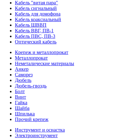
Кабель "витая пара"
Кабель сигнальный
Кабель для домофона
Кабель коаксиальный
Кабель ШВВП
Кабель ВВГ, ПВ-1
Кабель ПВС, ПВ-3
Оптический кабель
Крепеж и металлопрокат
Металлопрокат
Неметалические материалы
Анкер
Саморез
Дюбель
Дюбель-гвоздь
Болт
Винт
Гайка
Шайба
Шпилька
Прочий крепеж
Инструмент и оснастка
Электроинструмент