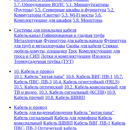
5.7. Оборудование ВОЛС
5.1. Маршрутизаторы
(Роутеры)
5.5. Серверные шкафы и фурнитура
5.2.
Коммутаторы (Свитчи)
5.3. Wi-Fi мосты
5.6.
Комплектующие для шкафов
5.8. Мониторы
Системы для прокладки кабеля
Кабель-канал
Гофрированная и гладкая труба
Металлорукав
Фурнитура для кабель-канала
Фурнитура
для труб и металлорукава
Скобы для кабеля
Стяжки,
дюбель-хомуты, площадки
Трос
Комплектующие для
троса и СИП
Лотки и комплектующие
Изолента
Термоусадочная трубка (ТУТ)
10. Кабель и провод
10.1. Кабель "витая пара"
10.6. Кабель ВВГ, ПВ-1
10.7.
Кабель ПВС, ПВ-3
10.4. Кабель огнестойкий (FRLS)
10.5. Кабель оптический
10.2. Кабель коаксиальный для
ТВ и видео.
10.3. Кабель сигнальный (КСПВ)
10.9.
Кабель прочий
10.8. Кабель ШВВП
Кабель и провод
Кабель для видеонаблюдения
Кабель "витая пара"
Кабель сигнальный
Кабель для домофона
Кабель
коаксиальный
Кабель ШВВП
Кабель ВВГ, ПВ-1
Кабель
ПВС, ПВ-3
Оптический кабель