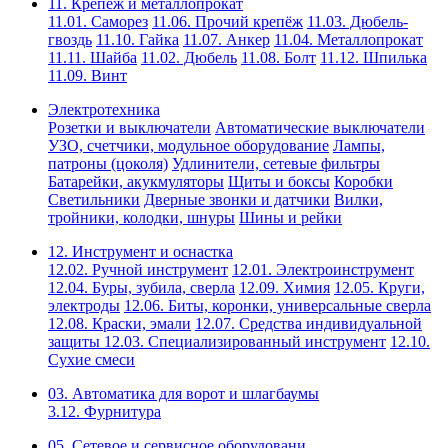
11. Крепёж и металлопрокат
11.01. Саморез
11.06. Прочий крепёж
11.03. Дюбель-
гвоздь
11.10. Гайка
11.07. Анкер
11.04. Металлопрокат
11.11. Шайба
11.02. Дюбель
11.08. Болт
11.12. Шпилька
11.09. Винт
Электротехника
Розетки и выключатели
Автоматические выключатели
УЗО, счетчики, модульное оборудование
Лампы,
патроны (цоколя)
Удлинители, сетевые фильтры
Батарейки, акукмуляторы
Щиты и боксы
Коробки
Светильники
Дверные звонки и датчики
Вилки,
тройники, колодки, шнуры
Шины и рейки
12. Инструмент и оснастка
12.02. Ручной инструмент
12.01. Электроинструмент
12.04. Буры, зубила, сверла
12.09. Химия
12.05. Круги,
электроды
12.06. Биты, коронки, универсальные сверла
12.08. Краски, эмали
12.07. Средства индивидуальной
защиты
12.03. Специализированный инструмент
12.10.
Сухие смеси
03. Автоматика для ворот и шлагбаумы
3.12. Фурнитура
05. Сетевое и сервисное оборудовани