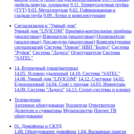
дюбель-хомуты, площадки
9.11. Термоусадочная трубка
(ТУТ)
9.03. Металлорукав
9.02. Гофрированная и
гладкая труба
9.09. Лотки и комплектующие
Сигнализация и "Умный дом"
Умный дом "LIVICOM"
Приемно-контрольные приборы
(аналоговые)
Извещатели (аналоговые)
Оповещатели
(аналоговые)
Доп.модули (аналоговые)
Комплектующие
сигнализаций
Система "Орион" НВП "Болид"
Система
"Рубеж"
Система "Ладога"
Огнетушители
Система
"SATEL"
14. Вторичный товар/материал
14.05. Условно удаленный
14.10. Система "SATEL"
14.08. Умный дом "LIVICOM"
14.12. Счетчики
14.02.
Единоразовый
14.04. Снят с продаж
14.03. Инвентарь
14.09. Система "Ладога"
14.13. Сплит-системы и климат
Телевидение
Антенное оборудование
Усилители
Ответвители
Делители и сумматоры
Мультисвитчи
Прочее ТВ
оборудование
01. Домофоны и СКУД
1.08. Оборудование домофона
1.04. Вызывные панели