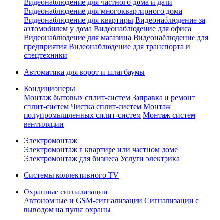
Видеонаблюдение для частного дома и дачи
Видеонаблюдение для многоквартирного дома
Видеонаблюдение для квартиры
Видеонаблюдение за
автомобилем у дома
Видеонаблюдение для офиса
Видеонаблюдение для магазина
Видеонаблюдение для
предприятия
Видеонаблюдение для транспорта и
спецтехники
Автоматика для ворот и шлагбаумы
Кондиционеры
Монтаж бытовых сплит-систем
Заправка и ремонт
сплит-систем
Чистка сплит-систем
Монтаж
полупромышленных сплит-систем
Монтаж систем
вентиляции
Электромонтаж
Электромонтаж в квартире или частном доме
Электромонтаж для бизнеса
Услуги электрика
Системы коллективного TV
Охранные сигнализации
Автономные и GSM-сигнализации
Сигнализации с
выводом на пульт охраны