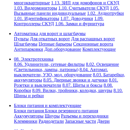
многоквартирные
1.13. ЗИП для домофонов и СКУД
1.03. Видеомониторы
1.10. Считыватели СКУД
1.05.
Вызывные панели индивидуальные
1.02. Аудиотрубки
1.01. Идентификаторы
1.07. Доводчики
1.09.
Контроллеры СКУД
1.06. Замки и фурнитура
Автоматика для ворот и шлагбаумы
Пульты
Для откатных ворот
Для распашных ворот
Шлагбаумы
Цепные барьеры
Секционные ворота
Антипарковки
Доп.оборудование
Комплектующие
08. Электротехника
8.06. Удлинители, сетевые фильтры
8.02. Освещение
(Светильники, лампы, патроны)
8.04. Автомат.
выключатели, УЗО, мод. оборудование
8.03. Батарейки,
аккумуляторы
8.05. Дверные звонки и датчики
8.01.
Розетки и выключатели
8.07. Щиты и боксы
8.08.
Коробки
8.09. Вилки, тройники, колодки, шнуры
8.10.
Шины и рейки
Блоки питания и комплектующие
Блоки питания
Блоки резервного питания
Аккумуляторы
Шнуры
Разъемы и переходники
Клеммники
Радиодетали
Запасные части
Двери