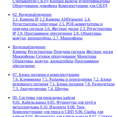
Считыватели СКУД
Кнопки выхода
Идентификаторы
Оборудование домофона
Комплектующие для СКУД
02. Видеонаблюдение
2.1. Камеры IP
2.2 Камеры AHD/аналог
2.4.
Регистраторы гибртдные
2.5. РОЕ-коммутаторы и
передача сигнала
2.6. Жесткие диски
2.3. Регистраторы
IP
2.9. Программное обеспечение
2.8. Объективы,
кожухи, кронштейны.
2.7. Микрофоны
Видеонаблюдение
Камеры
Регистраторы
Передача сигнала
Жесткие диски
Микрофоны
Сетевое оборудование
Мониторы
Объективы, кожухи, кронштейны
Программное
обеспечение
07. Блоки питания и комплектующие
7.6. Клеммники
7.5. Разъемы и переходники
7.2. Блоки
резервного питания
7.1. Блоки питания
7.8. Радиодетали
7.3. Аккумуляторы
7.4. Шнуры
09. Системы для прокладки кабеля
9.01. Кабель-канал
9.05. Фурнитура для труб и
металлорукава
9.10. Изолента
9.08. Трос,
Комплектующие для троса и СИП
9.06. Скобы для
кабеля
9.04. Фурнитура для кабель-канала
9.07. Стяжки,