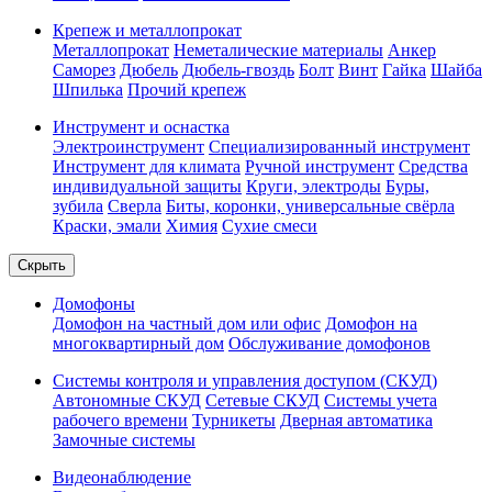
Крепеж и металлопрокат
Металлопрокат
Неметалические материалы
Анкер
Саморез
Дюбель
Дюбель-гвоздь
Болт
Винт
Гайка
Шайба
Шпилька
Прочий крепеж
Инструмент и оснастка
Электроинструмент
Специализированный инструмент
Инструмент для климата
Ручной инструмент
Средства
индивидуальной защиты
Круги, электроды
Буры,
зубила
Сверла
Биты, коронки, универсальные свёрла
Краски, эмали
Химия
Сухие смеси
Скрыть
Домофоны
Домофон на частный дом или офис
Домофон на
многоквартирный дом
Обслуживание домофонов
Системы контроля и управления доступом (СКУД)
Автономные СКУД
Сетевые СКУД
Системы учета
рабочего времени
Турникеты
Дверная автоматика
Замочные системы
Видеонаблюдение